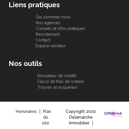
Liens pratiques
Qui sommes-nous
Nos agences
Conseils et infos pratiques
Recrutement
Contact
Espace vendeur
Nos outils
Simulateur de crédits
Calcul de frais de notaire
Trouver un acquéreur
Honoraires
Plan
Copyright 2020
du
Delamarche
site
Immobilier