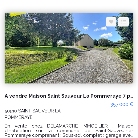
arrière cuisine, buanderie, espace dépendance à rénover
et un garage. A l'étage : palier desservant 4 chambres et
une salle de bain avec wc. Grenier. Cette propriété avec
des dépendances et terres agricoles offre un cadre
paisible et verdoyant, idéal pour profiter du calme et des
espaces extérieurs. Une piscine chauffée avec pompe à
chaleur récente vient compléter l'ensemble. PRIX : 254
000€ Honoraires à la charge du vendeur. Réf : 10657AE
Classe énergie : D (155) Classe climat : A (5) Montant estimé
des dépenses annuelles d'énergie pour un usage
standard : entre 1290€ et 1810€ / an. Prix moyens des
énergies indexés sur les années 2021, 2022 et 2023
(abonnements compris) "Les informations sur les risques
auxquels ce bien est exposé sont disponibles sur le site
Géorisques : www.georisques.gouv.fr" POUR VISITER :
DELAMARCHE IMMOBILIER, Aurélien Etard au
06.29.76.85.09
A vendre Maison Saint Sauveur La Pommeraye 7 pièces - 4 chambres
357 000 €
50510 SAINT SAUVEUR LA
POMMERAYE
En vente chez DELAMARCHE IMMOBILIER : Maison
d'habitation sur la commune de Saint-Sauveur-la-
Pommeraye comprenant : Sous-sol complet : garage avec