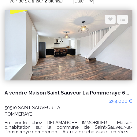
Espace client
Nous contacter
Voir de
1
à
2
(sur
2
Bien(s))
A vendre Maison Saint Sauveur La Pommeraye 6 pièces - 4 chambres
254 000 €
50510 SAINT SAUVEUR LA
POMMERAYE
En vente chez DELAMARCHE IMMOBILIER : Maison
d'habitation sur la commune de Saint-Sauveur-la-
Pommeraye comprenant : Au-rez-de-chaussée : entrée sur
pièce de vie avec cuisine aménagée et équipée, poêle,