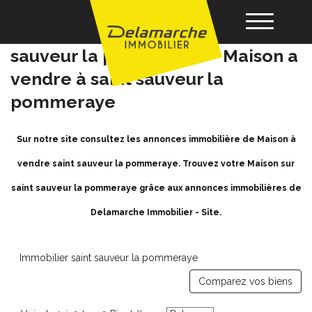
Achat / Vente Maison saint
sauveur la pommeraye - Maison a
vendre à saint sauveur la
Acheter
pommeraye
Louer
Sur notre site consultez les annonces immobilière de Maison à
vendre saint sauveur la pommeraye. Trouvez votre Maison sur
Vendre
saint sauveur la pommeraye grâce aux annonces immobilières de
Gérance
Delamarche Immobilier - Site.
Nos agences
Immobilier saint sauveur la pommeraye
Comparez vos biens