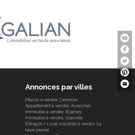
Annonces par villes
Maison à vendre, Cerences
Appartement à vendre, Avranches
Immeuble à vendre, St james
Immeuble à vendre, Granville
Entrepôt / Local industriel à vendre, La
haye pesnel