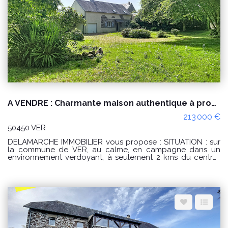
Espace client
Nous contacter
A VENDRE : Charmante maison authentique à proximité de GAVRAY
213 000 €
50450 VER
DELAMARCHE IMMOBILIER vous propose : SITUATION : sur
la commune de VER, au calme, en campagne dans un
environnement verdoyant, à seulement 2 kms du centre-
bourg de Gavray, DESCRIPTION : Charmante maison
d'habitation se composant : - au rez de chaussée : d'une
belle pièce de vie chaleureuse avec un insert, une cuisine
aménagée et semi équipée, une salle d'eau et des WC
indépendants. - À l'étage, une mezzanine lumineuse
faisant office de pièce palière desservant deux grandes
chambres avec placards. A L'EXTERIEUR : Un garage
attenant à la maison ainsi qu'un carport, dans un cadre
agréable avec le jardin. Le tout sur un terrain d'environ 1