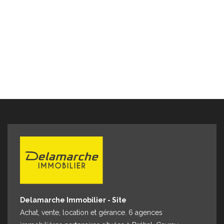
et 2023 (abonnement compris). PRIX : 149.000€ (honoraires
charge vendeur), Référence : 10390AB "Les informations
sur les risques auxquels ce bien est exposé sont
disponibles sur le site Géorisques :
www.georisques.gouv.fr" Pour visiter contacter Aymeric
BOIVENT au 06 19 12 79 08 ou par mail
a.boivent@delamarcheimmo.com Agence DELAMARCHE
IMMOBILIER AVRANCHES 62 Rue de la constitution 50300
AVRANCHES.
Delamarche Immobilier - Site
Achat, vente, location et gérance. 6 agences