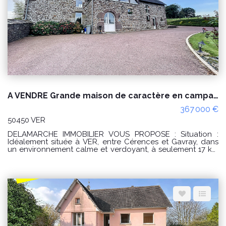
600 m², parfait pour profiter pleinement de la nature et du
calme environnant. CLASSE ENERGIE : E (260) - CLASSE
CLIMAT : B (9) Montant estimé des dépenses annuelles
d'énergie pour un usage standard : entre 1490€ et 2080 €
/ an Prix moyens des énergies indexés sur les années 2021,
2022 et 2023 (abonnements compris) "Les informations sur
les risques auxquels ce bien est exposé sont disponibles
sur le site Géorisques : www.georisques.gouv.fr" PRIX : 213
000€ Euros honoraire charge vendeur REFERENCE :
10209MB Pour visiter contacter Delamarche immobilier
Gavray BONNIERE Margaux au 06 61 46 17 81 ou 02 33 61
40 40
A VENDRE Grande maison de caractère en campagne
367 000 €
50450 VER
DELAMARCHE IMMOBILIER VOUS PROPOSE : Situation :
Idéalement située à VER, entre Cérences et Gavray, dans
un environnement calme et verdoyant, à seulement 17 km
des plages. Description : Laissez-vous séduire par cette
belle maison de caractère en pierres, alliant authenticité et
confort, offrant de généreux volumes et une atmosphère
chaleureuse. Au rez-de-chaussée : une entrée
accueillante avec placard et WC, une arrière-
cuisine/buanderie fonctionnelle, une cuisine aménagée et
équipée donnant sur une spacieuse et lumineuse pièce de
vie, agrémentée par une cheminée double face donnant
sur le salon, ainsi qu'une salle d'eau avec WC. À l'étage :
un palier desservant six belles chambres, idéales pour