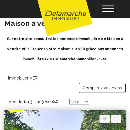
Achat / Vente Maison VER -
Maison a vendre à VER
Acheter
Sur notre site consultez les annonces immobilière de Maison à
vendre VER. Trouvez votre Maison sur VER grâce aux annonces
Louer
immobilières de Delamarche Immobilier - Site.
Vendre
Immobilier VER
Comparez vos biens
Gérance
Voir de
1
à
3
(sur
3
Bien(s))
Nos agences