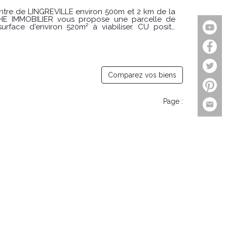
ntre de LINGREVILLE environ 500m et 2 km de la
HE IMMOBILIER vous propose une parcelle de
surface d'environ 520m² à viabiliser. CU positif
e d'eau et électricité a proximité. Terrain libre de
isques : www.georisques.gouv.fr Pour visiter
AVRANCHES Aymeric BOIVENT au
 la Constitution
Comparez vos biens
Page :