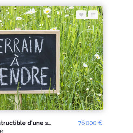
A vendre Terrain constructible d'une surface d'environ 520m² - à viabiliser - LINGREVILLE (50660)
76 000 €
ER