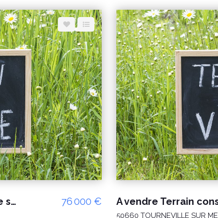
A vendre terrain constructible d'une surface d'environ 548m² - à viabiliser - LINGREVILLE ( 50660)
76 000 €
50660 TOURNEVILLE SUR M