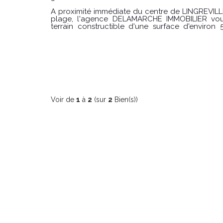
A proximité immédiate du centre de LINGREVILL
plage, l'agence DELAMARCHE IMMOBILIER vou
terrain constructible d'une surface d'environ 5
Terrains non viabilisé, arrivée d'eau et électricit
constructeur Prix de vente 76.000€ Honoraires charge VENDEUR Référence
agence: 9910AB Les informations sur les risques auxquels ce bien est exposé
sont disponibles sur le site Géorisques : www.georisques
contacter DELAMARCHE IMMOBILIER AVRANCHES Aymeric BOI
06.19.12.79.08 ou 02 33 91 40 42
Voir de
1
à
2
(sur
2
Bien(s))