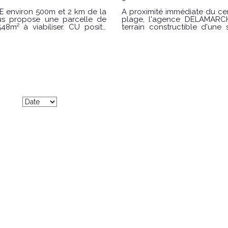
E environ 500m et 2 km de la
A proximité immédiate du ce
s propose une parcelle de
plage, l'agence DELAMARC
48m² à viabiliser. CU positif
terrain constructible d'une 
é a proximité. Terrain libre de
Terrains non viabilisé, arrivé
constructeur Prix de vente 76.000€ Honoraires charge VENDEUR Référence
agence: 9909AB Les informations sur les risques auxquels ce bien est exposé
.gouv.fr Pour visiter
sont disponibles sur le site Géor
VENT au
contacter DELAMARCHE IMMOBILIER 
06.19.12.79.08 62 rue de