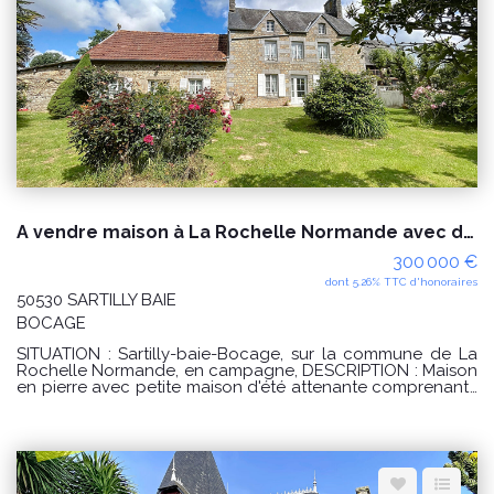
(195) classe climat D (34) Montant estimé des dépenses
annuelles d'énergie pour un usage standard : entre 2300€
et 3180€ / an. Date de référence des prix de l'énergie
utilisés pour établir cette estimation : 01/01/2021 Les
informations sur les risques auxquels ce bien est exposé
sont disponibles sur le site Géorisques :
www.georisques.gouv.fr Contact DELAMARCHE
IMMOBILIER Samuel COLLIBEAUX Tél 02 33 91 40 43 ou 07
76 86 35 53
A vendre maison à La Rochelle Normande avec dépendances et 1 hectare
300 000 €
dont 5.26% TTC d'honoraires
50530 SARTILLY BAIE
BOCAGE
SITUATION : Sartilly-baie-Bocage, sur la commune de La
Rochelle Normande, en campagne, DESCRIPTION : Maison
en pierre avec petite maison d'été attenante comprenant :
au rez-de-chaussée : une pièce de vie avec cuisine
aménagée/équipée et insert, couloir desservant une
chambre, une salle d'eau avec wc et accès à la petite
maison, Au 1er étage : Un palier desservant 3 chambres, un
bureau, une salle de bains et un wc, Grenier au-dessus,
Petite maison d'été : une pièce de vie avec coin nuit, une