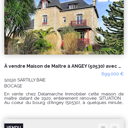
cuisine, une salle d'eau avec wc, EXTERIEUR : Nombreuses
dépendances à usage d'atelier, garage, cellier, Cour, jardin
et près, sur un terrain de 1,12hectare. Puits et source sur le
terrain. Prix de vente de la maison : 315 000€ Honoraires à
la charge de l'acquéreur : 16 000€ Prix affiché : 331 000€*
Réf : 10280LH * inclus 4.83 % TTC d'honoraires à la charge
de l'acquéreur. Classe énergie D (217) Classe Climat D (49),
Diagnostic en date du 17/04/2025. Montant estimé des
dépenses annuelles d'énergie pour un usage standard
entre 3,090€ et 4,250€ indexées aux années 2021, 2022, et
2023 (abonnement compris). « Les informations sur les
risques auxquels ce bien est exposé sont disponibles sur
le site Géorisques : www.georisques.gouv.fr ». Pour visiter
contacter Laurine Hamel au 02 33 91 40 43 ou au 07 76 74
43 93,
À vendre Maison de Maître à ANGEY (50530) avec 6 chambres, piscine naturelle et dépendance
699 000 €
50530 SARTILLY BAIE
BOCAGE
En vente chez Delamarche Immobilier cette maison de
maître datant de 1920, entièrement rénovée. SITUATION :
Au coeur du bourg d'Angey (50530), à quelques minutes
seulement de Sartilly et à moins de 5km des premières
plages. DESCRIPTION : Maison de maître datant de 1920,
entièrement rénovée composée au rez-de-chaussée
d'une vaste entrée desservant une salle à manger, un
salon avec cheminée, une cuisine aménagée et équipée,
VENDU