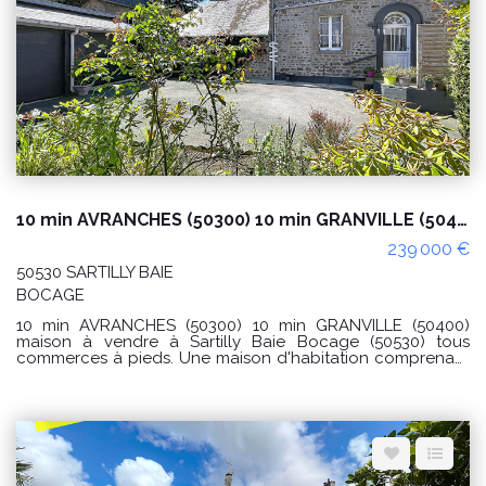
Espace client
Nous contacter
10 min AVRANCHES (50300) 10 min GRANVILLE (50400) maison à vendre à Sartilly Baie Bocage (50530) 5 chambres , dépendances et terrain
239 000 €
50530 SARTILLY BAIE
BOCAGE
10 min AVRANCHES (50300) 10 min GRANVILLE (50400)
maison à vendre à Sartilly Baie Bocage (50530) tous
commerces à pieds. Une maison d'habitation comprenant
au rez-de-chaussée, une cuisine aménagée ouverte sur
séjour avec poêle à bois tubé. une chambre, wc. A l'étage
4 chambres dont une avec salle d'eau privative et wc,
salle de bains, wc. dégagement. cave sous partie. Double
garage en dépendance et appentis. Terrain l'ensemble
pour une superficie totale de 3a50ca. PRIX 239 000€
Honoraires charge vendeur. Réf 7821SC Classe énergie D