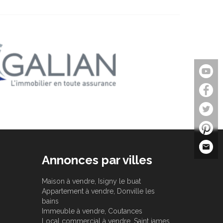
Annonces par villes
Maison à vendre, Isigny le buat
Appartement à vendre, Donville les
bains
Immeuble à vendre, Coutances
Local commercial à vendre, Saint james