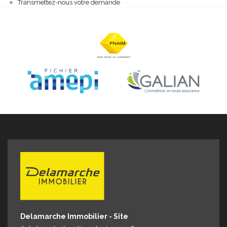
Espace client
Nous contacter
Transmettez-nous votre demande
Delamarche Immobilier - Site