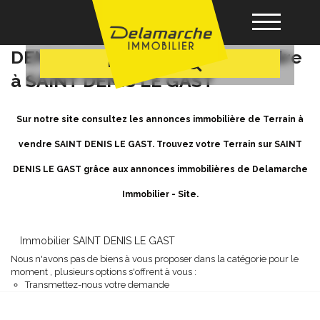
+ Plus de critères
Achat / Vente Terrain SAINT
DENIS LE GAST - Terrain a vendre
Recherche
à SAINT DENIS LE GAST
Acheter
Sur notre site consultez les annonces immobilière de Terrain à
Louer
vendre SAINT DENIS LE GAST. Trouvez votre Terrain sur SAINT
DENIS LE GAST grâce aux annonces immobilières de Delamarche
Vendre
Immobilier - Site.
Gérance
Immobilier SAINT DENIS LE GAST
Nous n'avons pas de biens à vous proposer dans la catégorie pour le
Nos agences
moment , plusieurs options s'offrent à vous :
Transmettez-nous votre demande