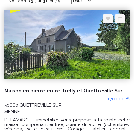
Espace client
Nous contacter
Voir de
1
à
3
(sur
3
Bien(s))
Maison en pierre entre Trelly et Quettreville Sur Sienne, terrain de 9 768m²
170 000 €
50660 QUETTREVILLE SUR
SIENNE
DELAMARCHE immobilier vous propose à la vente cette
maison comprenant entrée, cuisine dînatoire, 3 chambres,
véranda, salle d'eau, wc. Garage , atelier, appentis,
dépendance. Terrain de 9 768m². Cette maison est