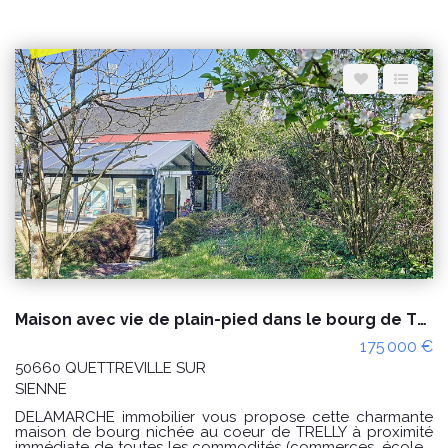
de chaussée : entrée sur séjour, wc, chambre avec salle
d'eau wc, accès vers la cour arrière Au 1er étage : une
chambre, une salle d'eau, wc, chambre, cabinet de toilette,
wc partie de droite : au rez de chaussée : pièce de vie
cuisine et salle avec cheminée ouverte, arrière cuisine,
entrée sur escalier, un studio cuisine et salle d'eau wc à
l'étage : une chambre, un dressing, autre chambre avec
accès pour un grenier aménagé, une autre chambre, une
salle d'eau Greniers aménagés en 3 chambres sous
combles Sur l'arrière : un préau, un bâtiment à usage de
diverses caves et celliers, cour et jardin CLASSE ENERGIE :
D (185) ; CLASSE CLIMAT : D (40) DPE nouvelle version
datant du 17/09/2024 Montant estimé des dépenses
annuelles d'énergie pour un usage standard : entre 5700 €
et 7760 € / an Prix moyens des énergies indexés sur les
années 2021, 2022 et 2023 (abonnements compris) Les
informations sur les risques auxquels ce bien est exposé
sont disponibles sur le site Géorisques :
www.georisques.gouv.fr
Maison avec vie de plain-pied dans le bourg de TRELLY
175 000 €
50660 QUETTREVILLE SUR
SIENNE
DELAMARCHE immobilier vous propose cette charmante
maison de bourg nichée au coeur de TRELLY à proximité
immédiate de toutes les commodités (commerces, écoles,