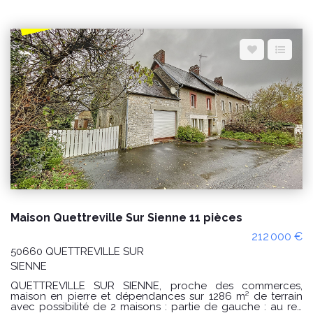
proposée au prix de 170 000 € honoraires à la charge du
vendeur. Classe énergie : D (218) Classe climat : C (20)
Montant estimé des dépenses annuelles d'énergie pour un
usage standard : entre 3 000 € et 4 070 €/an Prix moyens
des énergies indexés sur les années 2021, 2022 et 2023
(abonnements compris). Les informations sur les risques
auxquels ce bien est exposé sont disponibles sur le site
Géorisques : www.georisques.gouv.fr Référence : 10666DP
Pour plus d'informations ou pour organiser une visite
n'hésitez pas à nous contacter par téléphone au 02 33 46
96 79.
Maison Quettreville Sur Sienne 11 pièces
212 000 €
50660 QUETTREVILLE SUR
SIENNE
QUETTREVILLE SUR SIENNE, proche des commerces,
maison en pierre et dépendances sur 1286 m² de terrain
avec possibilité de 2 maisons : partie de gauche : au rez