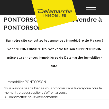
Achat / Vente Maison
PONTORSON - Maison a vendre à
PONTORSON
Acheter
Sur notre site consultez les annonces immobilière de Maison à
Louer
vendre PONTORSON. Trouvez votre Maison sur PONTORSON
grâce aux annonces immobilières de Delamarche Immobilier -
Vendre
Site.
Gérance
Immobilier PONTORSON
Nous n'avons pas de biens à vous proposer dans la catégorie pour le
Nos agences
moment , plusieurs options s'offrent à vous :
Transmettez-nous votre demande