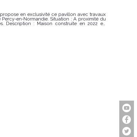
propose en exclusivité ce pavillon avec travaux
andie. Situation : A proximité du
2022 en
étage : un couloir, trois
. Le tout sur un terrain de 500 m² avec un cour
 exposé sont disponibles sur le site Géorisques :
Immobilier Gavray -Simon Regnault au 06 14 87 59 85 ou au 02 33 61 40 40.