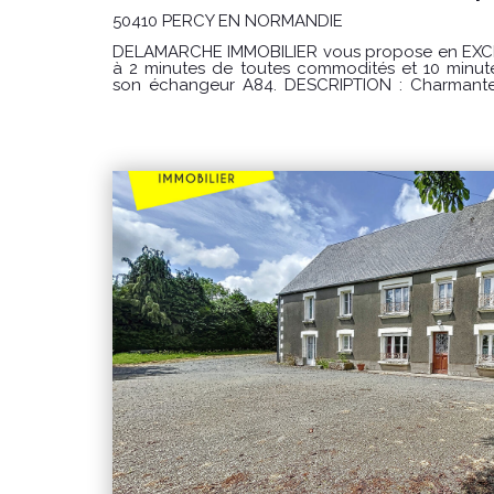
50410 PERCY EN NORMANDIE
DELAMARCHE IMMOBILIER vous propose en EXCLUSIVITE : SITU
à 2 minutes de toutes commodités et 10 minute
son échangeur A84. DESCRIPTION : Charmante maison en pierres avec de
beaux volumes se composant : - Au rez-de-chaussée, d'une entrée ouvrant
sur une cuisine aménagée avec espace repas, 
foyer ouvert, idéale pour des moments con
également d'une agréable pièce de vie compren
salon. À la suite, une salle d'eau, une arrière-cuisine avec accès direct à
l'extérieur, des toilettes indépendantes ainsi q
office de buanderie et de chaufferie. - À l'étage, un palier dessert trois
chambres, une pièce de rangement pouvant
dressing, ainsi qu'une salle d'eau avec toilettes. - Au deuxième étage, 
pièce palière offre un espace supplémentaire
vos besoins (bureau, salle de jeux, coin lectur
chambre. A L'EXTERIEUR : Vous bénéficierez d'une remise attenante à
remettre en état, d'une dépendance avec box, 
jardin. Le tout sur un terrain d'environ 2800 m² CLASSE ENERGIE : D (187)
CLASSE CLIMAT : C (19) Montant estimé des dépenses annuelles d'énergie
pour un usage standard : entre 3050 euros et 420
référence des prix de l'énergie utilisés pou
2021/2022/2023 Les informations sur les risques auxquels ce bien est exposé
sont disponibles sur le site Géorisques : www.georisques.go
€uros Honoraire charge vendeur. REFERENCE : 10754MB Pour visite
l'agence Delamarche Immobilier Gavray au 
BONNIERE au 06 61 46 17 81