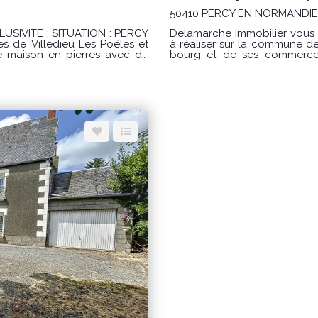
50410 PERCY EN NORMANDIE
ATION : PERCY
Delamarche immobilier vous 
s de Villedieu Les Poêles et
à réaliser sur la commune de Percy-en-Norm
bourg et de ses commerces. Description : Maison construite en 
comprenant : Au rez de chaussée : une grande pièce de vie avec un espace
agrémentée d'une cheminée à
salon - séjour, un coin cuisine et un WC. Au premier 
viviaux. La maison dispose
chambre et une salle de bain
ant une salle à manger et un
enrobée. La maison contiens un compteur d'eau, et un compteur d'électricité
de chantier. Absence de chauffage DPE NON REQUIS Les informations sur les
u'un cellier faisant également
risques auxquels ce bien est
www.georisques.gouv.fr CONDITIONS : Prix : 112 000 € Honoraires charge
 servir de débarras ou de
vendeur. REF 9352SRSR Pour visiter contacter l'agence Delamarche
une
 pouvant être aménagé selon
e...), ainsi qu'une quatrième
ainsi que d'une cour et d'un
0 euros / an. Date de
r établir cette estimation :
uv.fr PRIX : 210 000
r contacter
02 33 61 40 40 ou Margaux