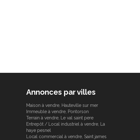
Annonces par villes
Maison à vendre, Hauteville sur mer
Immeuble à vendre, Pontorson
Terrain à vendre, Le val saint pere
Entrepôt / Local industriel à vendre, La
haye pesnel
Local commercial à vendre, Saint james