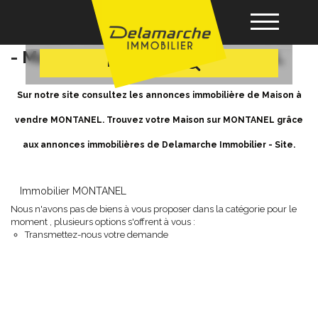
+ Plus de critères
Achat / Vente Maison MONTANEL
- Maison a vendre à MONTANEL
Recherche
Acheter
Sur notre site consultez les annonces immobilière de Maison à
vendre MONTANEL. Trouvez votre Maison sur MONTANEL grâce
Louer
aux annonces immobilières de Delamarche Immobilier - Site.
Vendre
Immobilier MONTANEL
Nous n'avons pas de biens à vous proposer dans la catégorie pour le
Gérance
moment , plusieurs options s'offrent à vous :
Transmettez-nous votre demande
Nos agences