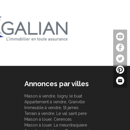
Annonces par villes
Maison à vendre, Isigny le buat
Appartement à vendre, Granville
Immeuble à vendre, St james
Terrain à vendre, Le val saint pere
Maison à louer, Cerences
Maison à louer, La meurdraquiere