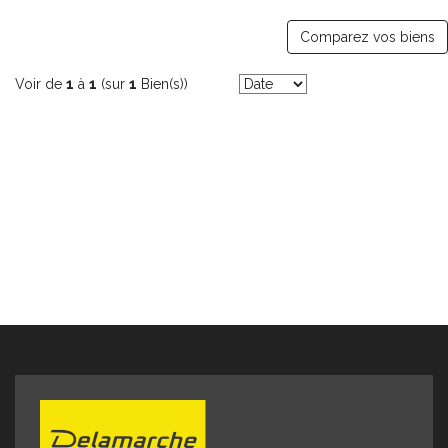
vendeur Réf 10474SC Contact DELAMARCHE IMMOBILIER
Samuel COLLIBEAUX Tél 02 33 91 40 43 ou 07 76 86 35 53
Comparez vos biens
Voir de
1
à
1
(sur
1
Bien(s))