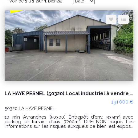
Espace client
Nous contacter
Voir de
1
à
1
(sur
1
Bien(s))
LA HAYE PESNEL (50320) Local industriel à vendre sur env. 7200m² de terrain
191 000 €
50320 LA HAYE PESNEL
10 min Avranches (50300) Entrepôt d'env. 335m² avec
parking et terrain d'env. 7200m². DPE NON requis Les
informations sur les risques auxquels ce bien est exposé
sont disponibles sur le site Géorisques :
www.georisques.gouv.fr PRIX : 191.000€ honoraires charge