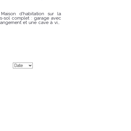
a
 rangement et une cave à vin.
on/séjour avec poêle à bois,
le d'eau, wc indépendant, un
ée sud/ouest avec pergola
 stabilisée, appentis pour le
âtaignier, bouleau ) PRIX :
sse énergie : C
t 2023 (abonnements compris)
en est exposé sont disponibles