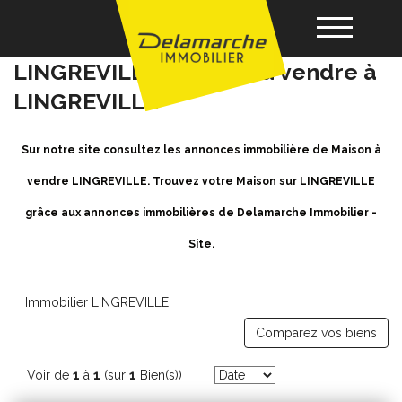
Achat / Vente Maison
LINGREVILLE - Maison a vendre à
LINGREVILLE
Acheter
Sur notre site consultez les annonces immobilière de Maison à
Louer
vendre LINGREVILLE. Trouvez votre Maison sur LINGREVILLE
grâce aux annonces immobilières de Delamarche Immobilier -
Vendre
Site.
Gérance
Immobilier LINGREVILLE
Nos agences
Comparez vos biens
Voir de
1
à
1
(sur
1
Bien(s))