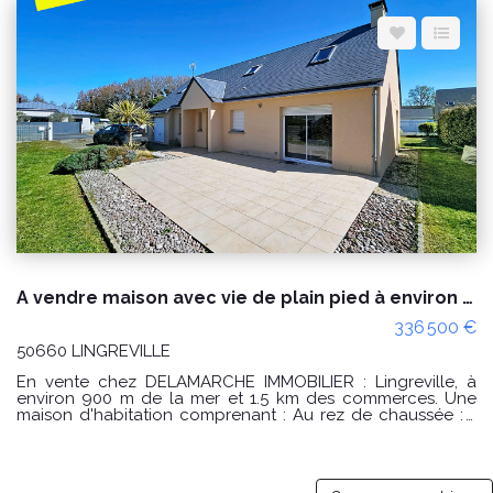
Espace client
Nous contacter
A vendre maison avec vie de plain pied à environ 900m de la plage
336 500 €
50660 LINGREVILLE
En vente chez DELAMARCHE IMMOBILIER : Lingreville, à
environ 900 m de la mer et 1.5 km des commerces. Une
maison d'habitation comprenant : Au rez de chaussée : -
une entrée avec placard, -une cuisine aménagée, -un
séjour/salon avec poêle à bois, -un couloir, -2 chambres
dont une avec placard, -un WC, -une salle d'eau. A l'étage
: -un palier, -2 chambres, -un WC, -une salle d'eau. Garage.