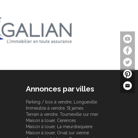
Annonces par villes
Parking / box à vendre, Longueville
Immeuble à vendre, St james
Terrain à vendre, Tourneville sur mer
Maison à louer, Cerences
Maison à louer, La meurdraquiere
Maison à louer, Orval sur sienne