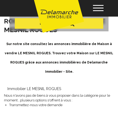
+ Plus de critères
Achat / Vente Maison LE MESNIL
ROGUES - Maison a vendre à LE
Recherche
MESNIL ROGUES
Acheter
Sur notre site consultez les annonces immobilière de Maison à
Louer
vendre LE MESNIL ROGUES. Trouvez votre Maison sur LE MESNIL
ROGUES grâce aux annonces immobilières de Delamarche
Vendre
Immobilier - Site.
Gérance
Immobilier LE MESNIL ROGUES
Nous n'avons pas de biens à vous proposer dans la catégorie pour le
Nos agences
moment , plusieurs options s'offrent à vous :
Transmettez-nous votre demande