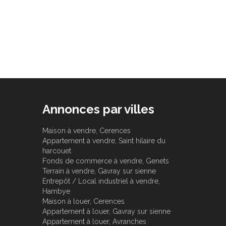
Annonces par villes
Maison à vendre, Cerences
Appartement à vendre, Saint hilaire du
harcouet
Fonds de commerce à vendre, Genets
Terrain à vendre, Gavray sur sienne
Entrepôt / Local industriel à vendre,
Hambye
Maison à louer, Cerences
Appartement à louer, Gavray sur sienne
Appartement à louer, Avranches