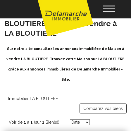
Achat / Vente Maison LA
BLOUTIERE - Maison a vendre à
LA BLOUTIERE
Acheter
Sur notre site consultez les annonces immobilière de Maison à
Louer
vendre LA BLOUTIERE. Trouvez votre Maison sur LA BLOUTIERE
grâce aux annonces immobilières de Delamarche Immobilier -
Vendre
Site.
Gérance
Immobilier LA BLOUTIERE
Nos agences
Comparez vos biens
Voir de
1
à
1
(sur
1
Bien(s))