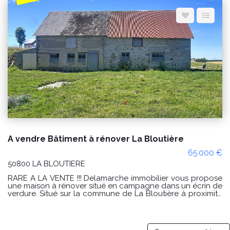
Espace client
Nous contacter
A vendre Bâtiment à rénover La Bloutière
65 000 €
50800 LA BLOUTIERE
RARE A LA VENTE !!! Delamarche immobilier vous propose
une maison à rénover situé en campagne dans un écrin de
verdure. Situé sur la commune de La Bloutière à proximité
de Villedieu les Poêles en campagne au calme, bâtiment
en pierre de 140 m² au sol à réhabiliter en habitation.
Compteur d'eau présent. Compteur électricité provisoire
Permis de construire validé Endroit calme et tranquille.