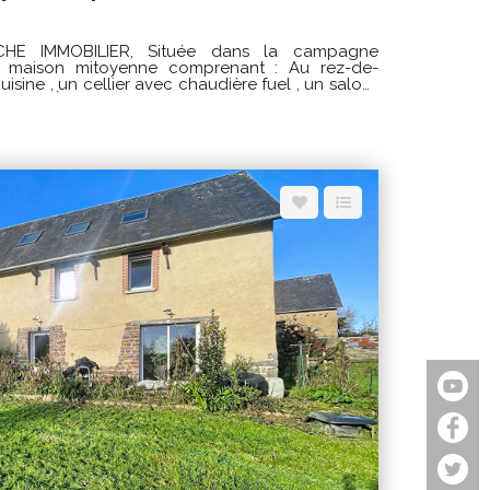
 Située dans la campagne
ison mitoyenne comprenant : Au rez-de-
isine , un cellier avec chaudière fuel , un salon-
ant une chambre
t au deuxième étage, une seconde chambre, ainsi
us les combles) :
ant deux petites pièces pouvant faire office de
, grande cour et terrain
ses dépendances à usage de stockage et atelier,
 : 160 000€ Honoraires à la
at : F (95)
 annuelles d'énergie pour un usage standard :
Prix moyens des énergies indexés sur les années
formations sur les risques
sé sont disponibles sur le site Géorisques :