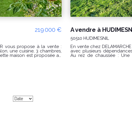
219 000 €
50510 HUDIMESNIL
vous propose à la vente :
En vente chez DELAMARCHE IMMOBILIER : Hudimesnil,
avec plusieurs dépendances
Au rez de chaussée : Une 
: D (193)
aménagée et équipée, une buanderie et 
dégagement desservant 4 chambres une salle de 
deuxième étage un loft pou
(abonnements compris). Les
aménagée, une salle d'eau, un WC séparé
t exposé sont disponibles sur
dépendances, le tout sur un 
avec moins de terrain. CONDITIONS : Prix : 434000 € Honoraires charge
sitez pas à nous contacter par
vendeur. "Les informations sur les risques auxquels ce bien est exposé sont
disponibles sur le site Géorisques : w
(171) - Classe climat : C (29
pour un usage standard : en
des prix de l'énergie utilisés pour 