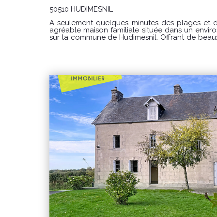
50510 HUDIMESNIL
À seulement quelques minutes des plages et d
agréable maison familiale située dans un envi
sur la commune de Hudimesnil. Offrant de beaux volumes et un agencement
fonctionnel, cette maison saura séduire les
comme les acquéreurs souhaitant développer 
son ancien gîte indépendant. Elle comprend : Au rez-de-chaussée : 
entrée accueillante, une cuisine aménagée 
insert, idéale pour partager des moments con
pratique, un séjour lumineux avec cheminée 
atmosphère chaleureuse, un WC indépendant. À l'étage : Quatre be
chambres, Deux chambres bénéficiant chacune de
Un dégagement, un WC indépendant. À l'extérieur, vous profiterez d'un
garage attenant ainsi que d'un ancien gîte indé
possibilités : maison d'amis, location saisonnièr
espace de loisirs. Les atouts de cette propriété Environnement paisible et
recherché. Quatre chambres, dont deux avec salle
indépendant offrant un beau potentiel. Assain
en vigueur, un véritable atout pour votre tranquillité. Classe energie : E 
Classe climat : C (12) Logement à consommation énergétique excessive :
classe F Montant estimé des dépenses annuelles d'énergie pour un usage
standard : entre 2770€ et 3780 € / an Date de référence des prix de l'énergie
utilisés pour établir cette estimation : 01/01/2023" Les informations 
risques auxquels ce bien est exposé sont disponi
www.georisques.gouv.fr CONDITIONS : Prix : 189 000 € Honoraire charge
vendeur REF : 10771SR Pour visiter contacter l'
Simon Regnault au 06 14 87 59 85