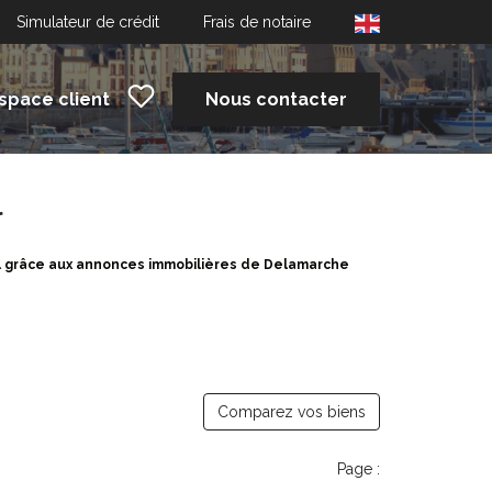
Simulateur de crédit
Frais de notaire
space client
Nous contacter
l
il grâce aux annonces immobilières de Delamarche
Comparez vos biens
Page :