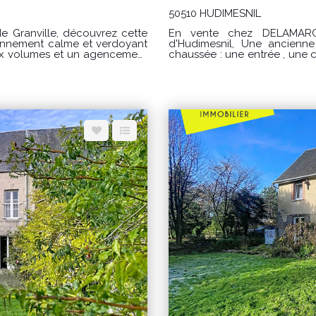
50510 HUDIMESNIL
e Granville, découvrez cette
En vente chez DELAMARCHE IMMOBILIER,
ronnement calme et verdoyant
d'Hudimesnil, Une ancienne ma
chaussée : une entrée , une cu
 familles en quête d'espace
séjour avec cheminée foyer ouvert. À l'étage : palier desserv
un projet d'accueil grâce à
avec escalier privatif menan
Une
qu'une salle de bains avec toilettes. Au deuxième étage (so
avec cheminée équipée d'un
une petite mezzanine desserv
viviaux. Une arrière-cuisine
chambres, bureau ou espace d'appoint. Terrasse
à foyer ouvert, créant une
clôturé avec un puits. Diver
lles
un WC extérieur, un carport et une écurie . PRIX
 leur salle d'eau privative,
charge du vendeur. Réf : 10581AE Classe énergie : F(395) Classe clim
Montant estimé des dépenses
pendant, offrant de multiples
entre 4160€ et 5690€ / an. 
e, activité professionnelle ou
2021, 2022 et 2023 (abonnements compris) "Les in
auxquels ce bien est expo
 d'eau privative. Ancien gîte
www.georisques.gouv.fr" POUR VISITER : DELAMARCHE IMMOBILIER, Aurélien
issement conforme aux normes
Etard au 06.29.76.85.09
(328) -
sur les
bles sur le site Géorisques :
agence Delamarche Immobilier,