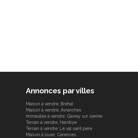
Annonces par villes
Maison à vendre, Brehal
Maison à vendre, Avranches
Immeuble à vendre, Gavray sur sienne
Terrain à vendre, Hambye
Terrain à vendre, Le val saint pere
Maison à louer, Cerences