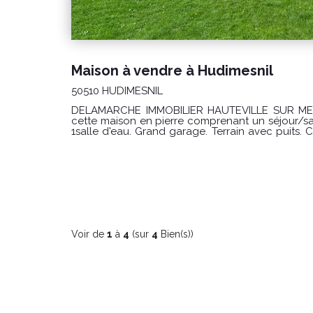
Maison à vendre à Hudimesnil
50510 HUDIMESNIL
DELAMARCHE IMMOBILIER HAUTEVILLE SUR MER 
cette maison en pierre comprenant un séjour/salon, une cuisine, 3 chambres,
1salle d'eau. Grand garage. Terrain avec puits. Cette maison est proposée au
prix de 219 000 € honoraires à la charge du vendeur. Classe énergie 
Classe climat : D (42) Montant estimé des dépenses annuelles d'énergie pour
un usage standard : entre 1 800 € et 2 480€/an Prix moyens des énergies
indexés sur les années 2021, 2022 et 2023 
informations sur les risques auxquels ce bien es
le site Géorisques : www.georisques.gouv.fr Référence : 9990JO Pour plus
d'informations ou pour organiser une visite n'hé
téléphone au 02 33 46 96 79.
Voir de
1
à
4
(sur
4
Bien(s))