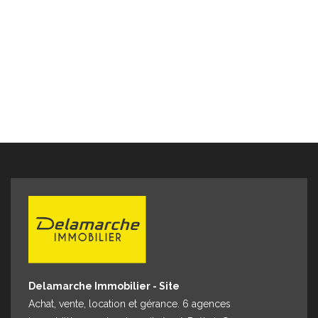
garage attenant (6 exemplaires). -Et enfin un modèle
unique et prestigieux nommé PAOLA : Maison d'habitation
de 108m² comprenant 4 chambres dont une de plain-pied
avec garage indépendant (exemplaire unique !). Modèle
épuisé ! Ces maisons au confort moderne disposent toutes
de séjours lumineux avec cuisines ouverte et sont pensées
pour optimiser l'espace. Les différents modèles offrent un
jardin privatif respectant l'intimité de chacun. Idéal pied-à-
terre en bord de mer pour résidence secondaire ou
investissement locatif saisonnier. Ne manquez pas cette
opportunité unique de posséder un de ces bien livré clé
en main. Nous consulter pour les tarifs et pour de plus
amples renseignements : Delamarche Immobilier
Hauteville-sur-mer, 1 avenue de l'Aumesle ou au 02 33 46
96 79
Delamarche Immobilier - Site
Achat, vente, location et gérance. 6 agences