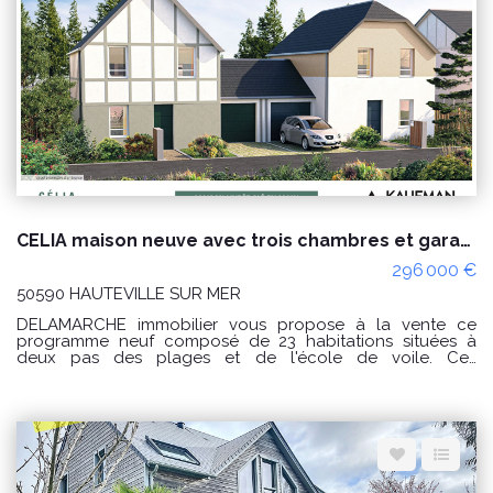
permettront d'accueillir votre famille. L'extérieur est très
plaisant aussi avec un jardin arboré sans vis-à-vis avec
plusieurs petites dépendances. Commerces à pied ! Cette
belle demeure est proposée au prix de 349 000€
honoraires à la charge du vendeur. Classe énergie : D (223)
Classe climat : B (7) Montant estimé des dépenses
annuelles d'énergie pour un usage standard : entre 4 770
€ et 6 510€/an Prix moyens des énergies indexés sur les
années 2021, 2022 et 2023 (abonnements compris). Les
informations sur les risques auxquels ce bien est exposé
sont disponibles sur le site Géorisques :
www.georisques.gouv.fr Référence : 9599JO Pour plus
d'informations ou pour organiser une visite n'hésitez pas à
nous contacter par téléphone au 02 33 46 96 79.
CELIA maison neuve avec trois chambres et garage 10 000€ de remise jusqu'au 31/10/25 !
296 000 €
50590 HAUTEVILLE SUR MER
DELAMARCHE immobilier vous propose à la vente ce
programme neuf composé de 23 habitations situées à
deux pas des plages et de l'école de voile. Ces
constructions neuves, élégantes rappelant l'architecture
historique des maisons de la plage se déclinent selon 5
modèles : - Le modèle ADELA : Une maison de 60m² avec
2 chambres à l'étage et un abri de jardin. (8 exemplaires). -
Le modèle ALEXIA : Une maison de 76m² avec 3 chambres
à l'étage et un abri de jardin (2 exemplaires). Modèle
épuisé ! - Le modèle CELIA : Une maison de 80m² avec 3
chambres, salle d'eau et salle de bain ainsi qu'un garage