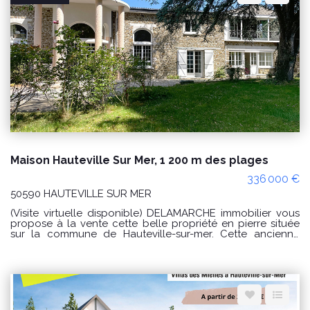
annuelles d'énergie pour un usage standard : entre 1 330 €
et 1 840 €/an Prix moyens des énergies indexés sur les
années 2021, 2022 et 2023 (abonnements compris). Les
informations sur les risques auxquels ce bien est exposé
sont disponibles sur le site Géorisques :
www.georisques.gouv.fr Référence : 10528JO Pour plus
d'informations ou pour organiser une visite n'hésitez pas à
nous contacter par téléphone au 02 33 46 96 79.
Maison Hauteville Sur Mer, 1 200 m des plages
336 000 €
50590 HAUTEVILLE SUR MER
(Visite virtuelle disponible) DELAMARCHE immobilier vous
propose à la vente cette belle propriété en pierre située
sur la commune de Hauteville-sur-mer. Cette ancienne
écurie d'un château a été transformée en habitation tout
en conservant son charme et son originalité. Après être
passé entre ses majestueux piliers, vous rentrerez dans le
vaste séjour au plafond cathédrale. Venant à la suite, un
salon plus cosy vous accueillera autour de sa cheminée.
Une cuisine dînatoire vous accueillera ensuite avec son
cachet plus rustique. 3 chambres et un grand studio