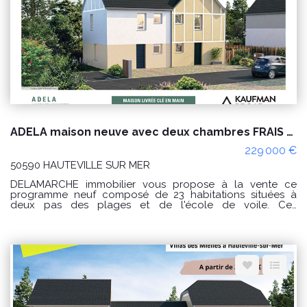
ADELA maison neuve avec deux chambres FRAIS DE NOTAIRE OFFERTS !
229 000 €
50590 HAUTEVILLE SUR MER
DELAMARCHE immobilier vous propose à la vente ce
programme neuf composé de 23 habitations situées à
deux pas des plages et de l'école de voile. Ces
constructions neuves, élégantes rappelant l'architecture
historique des maisons de la plage se déclinent selon 5
modèles : - Le modèle ADELA : Une maison de 60m² avec
2 chambres à l'étage et un abri de jardin. (8 exemplaires). -
Le modèle ALEXIA : Une maison de 76m² avec 3 chambres
à l'étage et un abri de jardin (2 exemplaires). Modèle
épuisé ! - Le modèle CELIA : Une maison de 80m² avec 3
chambres, salle d'eau et salle de bain ainsi qu'un garage
attenant (6 exemplaires). - Le modèle CLAIRE : Une maison