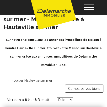
Achat / Vente Maison Hauteville
sur mer - Maison a vendre à
Hauteville sur mer
Acheter
Sur notre site consultez les annonces immobilière de Maison à
Louer
vendre Hauteville sur mer. Trouvez votre Maison sur Hauteville
sur mer grâce aux annonces immobilières de Delamarche
Vendre
Immobilier - Site.
Gérance
Immobilier Hauteville sur mer
Nos agences
Comparez vos biens
Voir de
1
à
8
(sur
8
Bien(s))