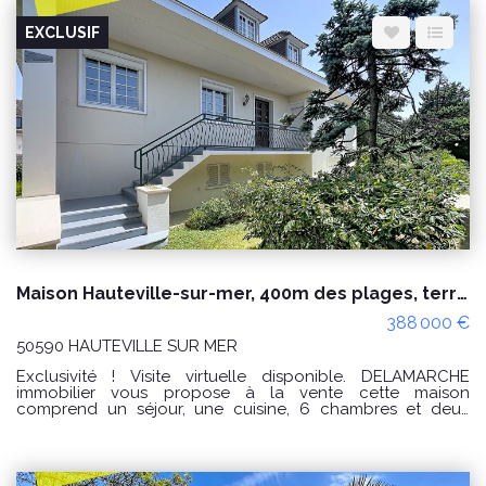
Espace client
Nous contacter
EXCLUSIF
Maison Hauteville-sur-mer, 400m des plages, terrain de 1199m²
388 000 €
50590 HAUTEVILLE SUR MER
Exclusivité ! Visite virtuelle disponible. DELAMARCHE
immobilier vous propose à la vente cette maison
comprend un séjour, une cuisine, 6 chambres et deux
salles d'eau. Sous-sol avec garage, atelier, cave, 2 pièces à
usage de chambres (radiateur + fenêtres) . Jardin clos de
1199m² (possible de découper ou de construire). Système
de chauffage pompe à chaleur et assainissement tout à