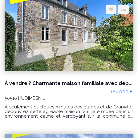
Espace client
Nous contacter
À vendre ? Charmante maison familiale avec dépendance à Hudimesnil
189 000 €
50510 HUDIMESNIL
À seulement quelques minutes des plages et de Granville,
découvrez cette agréable maison familiale située dans un
environnement calme et verdoyant sur la commune de
Hudimesnil. Offrant de beaux volumes et un agencement
fonctionnel, cette maison saura séduire les familles en
quête d'espace comme les acquéreurs souhaitant
développer un projet d'accueil grâce à son ancien gîte