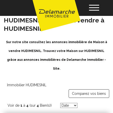
Achat / Vente Maison
HUDIMESNIL - Maison a vendre à
HUDIMESNIL
Acheter
Sur notre site consultez les annonces immobilière de Maison à
Louer
vendre HUDIMESNIL. Trouvez votre Maison sur HUDIMESNIL
grâce aux annonces immobilières de Delamarche Immobilier -
Vendre
Site.
Gérance
Immobilier HUDIMESNIL
Nos agences
Comparez vos biens
Voir de
1
à
4
(sur
4
Bien(s))