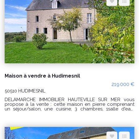
petite mezzanine desservant deux petites pièces pouvant
faire office de chambres, bureau ou espace d'appoint.
Terrasse, grande cour et terrain clôturé avec un puits.
Diverses dépendances à usage de stockage et atelier, un
WC extérieur, un carport et une écurie . PRIX : 160 000€
Honoraires à la charge du vendeur. Réf : 10581AE Classe
énergie : F(395) Classe climat : F (95) Montant estimé des
dépenses annuelles d'énergie pour un usage standard :
entre 4160€ et 5690€ / an. Prix moyens des énergies
indexés sur les années 2021, 2022 et 2023 (abonnements
compris) "Les informations sur les risques auxquels ce bien
est exposé sont disponibles sur le site Géorisques :
www.georisques.gouv.fr" POUR VISITER : DELAMARCHE
IMMOBILIER, Aurélien Etard au 06.29.76.85.09
Maison à vendre à Hudimesnil
219 000 €
50510 HUDIMESNIL
DELAMARCHE IMMOBILIER HAUTEVILLE SUR MER vous
propose à la vente : cette maison en pierre comprenant
un séjour/salon, une cuisine, 3 chambres, 1salle d'eau.
Grand garage. Terrain avec puits. Cette maison est
proposée au prix de 219 000 € honoraires à la charge du
vendeur. Classe énergie : D (193) Classe climat : D (42)
Montant estimé des dépenses annuelles d'énergie pour un
usage standard : entre 1 800 € et 2 480€/an Prix moyens
des énergies indexés sur les années 2021, 2022 et 2023