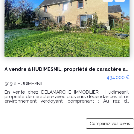
(abonnements compris). Les informations sur les risques
auxquels ce bien est exposé sont disponibles sur le site
Géorisques : www.georisques.gouv.fr Référence : 9990JO
Pour plus d'informations ou pour organiser une visite
n'hésitez pas à nous contacter par téléphone au 02 33 46
96 79.
A vendre à HUDIMESNIL, propriété de caractère avec dépendances
434 000 €
50510 HUDIMESNIL
En vente chez DELAMARCHE IMMOBILIER : Hudimesnil,
propriété de caractère avec plusieurs dépendances et un
environnement verdoyant, comprenant : Au rez de
chaussée : Une entrée, une pèce de vie, une cuisine
séparée aménagée et équipée, une buanderie et un WC,
Au première l'étage : Un dégagement desservant 4
chambres une salle de bains et un WC. Au deuxième
étage un loft pouvant être loué, Une pièce de vie avec
Comparez vos biens
cuisine aménagée, une salle d'eau, un WC séparé.
Extérieur arboré, plusieurs dépendances, le tout sur un