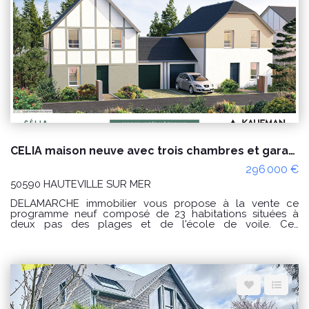
permettront d'accueillir votre famille. L'extérieur est très
plaisant aussi avec un jardin arboré sans vis-à-vis avec
plusieurs petites dépendances. Commerces à pied ! Cette
belle demeure est proposée au prix de 349 000€
honoraires à la charge du vendeur. Classe énergie : D (223)
Classe climat : B (7) Montant estimé des dépenses
annuelles d'énergie pour un usage standard : entre 4 770
€ et 6 510€/an Prix moyens des énergies indexés sur les
années 2021, 2022 et 2023 (abonnements compris). Les
informations sur les risques auxquels ce bien est exposé
sont disponibles sur le site Géorisques :
www.georisques.gouv.fr Référence : 9599JO Pour plus
d'informations ou pour organiser une visite n'hésitez pas à
nous contacter par téléphone au 02 33 46 96 79.
CELIA maison neuve avec trois chambres et garage 10 000€ de remise jusqu'au 31/10/25 !
296 000 €
50590 HAUTEVILLE SUR MER
DELAMARCHE immobilier vous propose à la vente ce
programme neuf composé de 23 habitations situées à
deux pas des plages et de l'école de voile. Ces
constructions neuves, élégantes rappelant l'architecture
historique des maisons de la plage se déclinent selon 5
modèles : - Le modèle ADELA : Une maison de 60m² avec
2 chambres à l'étage et un abri de jardin. (8 exemplaires). -
Le modèle ALEXIA : Une maison de 76m² avec 3 chambres
à l'étage et un abri de jardin (2 exemplaires). Modèle
épuisé ! - Le modèle CELIA : Une maison de 80m² avec 3
chambres, salle d'eau et salle de bain ainsi qu'un garage