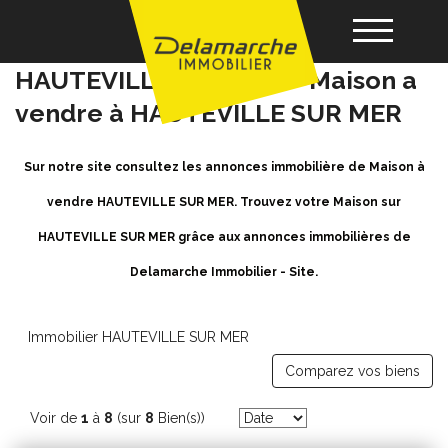
Achat / Vente Maison
HAUTEVILLE SUR MER - Maison a
vendre à HAUTEVILLE SUR MER
Acheter
Sur notre site consultez les annonces immobilière de Maison à
Louer
vendre HAUTEVILLE SUR MER. Trouvez votre Maison sur
HAUTEVILLE SUR MER grâce aux annonces immobilières de
Vendre
Delamarche Immobilier - Site.
Gérance
Immobilier HAUTEVILLE SUR MER
Nos agences
Comparez vos biens
Voir de
1
à
8
(sur
8
Bien(s))