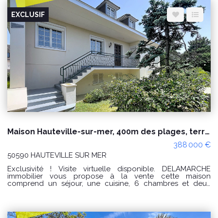
Espace client
Nous contacter
EXCLUSIF
Maison Hauteville-sur-mer, 400m des plages, terrain de 1199m²
388 000 €
50590 HAUTEVILLE SUR MER
Exclusivité ! Visite virtuelle disponible. DELAMARCHE
immobilier vous propose à la vente cette maison
comprend un séjour, une cuisine, 6 chambres et deux
salles d'eau. Sous-sol avec garage, atelier, cave, 2 pièces à
usage de chambres (radiateur + fenêtres) . Jardin clos de
1199m² (possible de découper ou de construire). Système
de chauffage pompe à chaleur et assainissement tout à