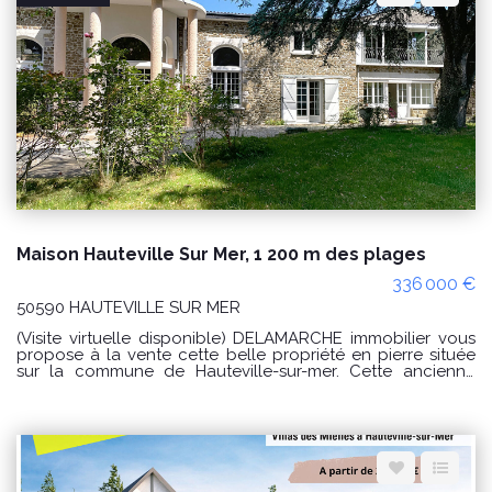
annuelles d'énergie pour un usage standard : entre 1 330 €
et 1 840 €/an Prix moyens des énergies indexés sur les
années 2021, 2022 et 2023 (abonnements compris). Les
informations sur les risques auxquels ce bien est exposé
sont disponibles sur le site Géorisques :
www.georisques.gouv.fr Référence : 10528JO Pour plus
d'informations ou pour organiser une visite n'hésitez pas à
nous contacter par téléphone au 02 33 46 96 79.
Maison Hauteville Sur Mer, 1 200 m des plages
336 000 €
50590 HAUTEVILLE SUR MER
(Visite virtuelle disponible) DELAMARCHE immobilier vous
propose à la vente cette belle propriété en pierre située
sur la commune de Hauteville-sur-mer. Cette ancienne
écurie d'un château a été transformée en habitation tout
en conservant son charme et son originalité. Après être
passé entre ses majestueux piliers, vous rentrerez dans le
vaste séjour au plafond cathédrale. Venant à la suite, un
salon plus cosy vous accueillera autour de sa cheminée.
Une cuisine dînatoire vous accueillera ensuite avec son
cachet plus rustique. 3 chambres et un grand studio