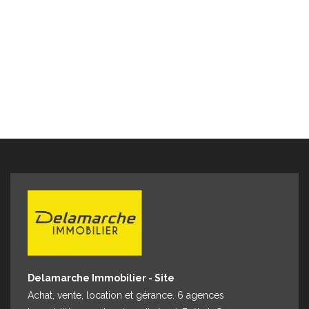
garage attenant (6 exemplaires). -Et enfin un modèle
unique et prestigieux nommé PAOLA : Maison d'habitation
de 108m² comprenant 4 chambres dont une de plain-pied
avec garage indépendant (exemplaire unique !). Modèle
épuisé ! Ces maisons au confort moderne disposent toutes
de séjours lumineux avec cuisines ouverte et sont pensées
pour optimiser l'espace. Les différents modèles offrent un
jardin privatif respectant l'intimité de chacun. Idéal pied-à-
terre en bord de mer pour résidence secondaire ou
investissement locatif saisonnier. Ne manquez pas cette
opportunité unique de posséder un de ces bien livré clé
en main. Nous consulter pour les tarifs et pour de plus
amples renseignements : Delamarche Immobilier
Hauteville-sur-mer, 1 avenue de l'Aumesle ou au 02 33 46
96 79
Delamarche Immobilier - Site
Achat, vente, location et gérance. 6 agences