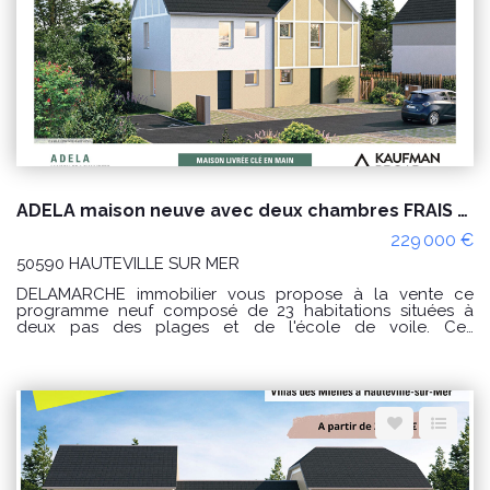
ADELA maison neuve avec deux chambres FRAIS DE NOTAIRE OFFERTS !
229 000 €
50590 HAUTEVILLE SUR MER
DELAMARCHE immobilier vous propose à la vente ce
programme neuf composé de 23 habitations situées à
deux pas des plages et de l'école de voile. Ces
constructions neuves, élégantes rappelant l'architecture
historique des maisons de la plage se déclinent selon 5
modèles : - Le modèle ADELA : Une maison de 60m² avec
2 chambres à l'étage et un abri de jardin. (8 exemplaires). -
Le modèle ALEXIA : Une maison de 76m² avec 3 chambres
à l'étage et un abri de jardin (2 exemplaires). Modèle
épuisé ! - Le modèle CELIA : Une maison de 80m² avec 3
chambres, salle d'eau et salle de bain ainsi qu'un garage
attenant (6 exemplaires). - Le modèle CLAIRE : Une maison