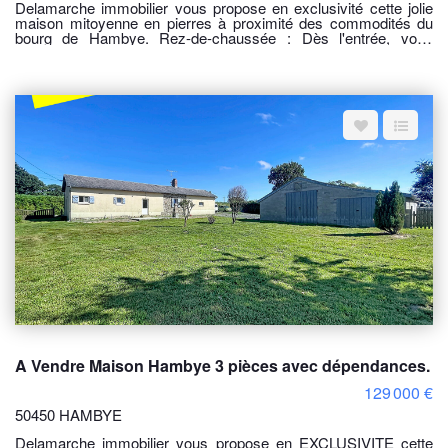
Delamarche immobilier vous propose en exclusivité cette jolie
maison mitoyenne en pierres à proximité des commodités du
bourg de Hambye. Rez-de-chaussée : Dès l'entrée, vous
découvrez une pièce de vie chaleureuse composée d'une salle
à manger, d'une cuisine et d'un salon. Un dégagement mène à
une salle d'eau avec WC ainsi qu'à une chaufferie disposant
d'un grenier au-dessus. Étage : Un couloir dessert trois
chambres lumineuses, idéales pour accueillir une famille. Les
combles, non aménageables, offrent un espace de rangement
supplémentaire. Un appentis est également présent à l'arrière
de la maison. Le tout est implanté sur un agréable terrain clos
d'environ 257 m². CLASSE ENERGIE : F (271) CLASSE
CLIMAT : F (82) Montant estimé des dépenses annuelles
d'énergie pour un usage standard : 3 230 euros et 4 410 euros /
an. Diagnostic du 23-06-2025 Date de référence des prix de
l'énergie utilisés pour établir cette estimation : 2021/2022/2023
Les informations sur les risques auxquels ce bien est exposé
sont disponibles sur le site Géorisques :
www.georisques.gouv.fr Prix 134 000 €uros Honoraire charge
vendeur. ref 9963 SR Pour visiter contacter l'agence
Delamarche Immobilier, Simon Regnault au 06 14 87 59 85 ou
02 33 61 40 40
A Vendre Maison Hambye 3 pièces avec dépendances.
129 000 €
50450 HAMBYE
Delamarche immobilier vous propose en EXCLUSIVITE cette