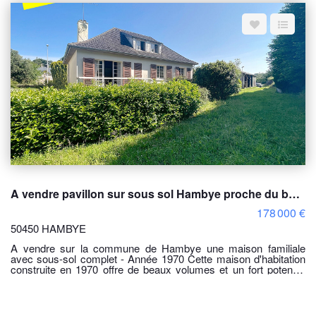
une future buanderie. Maison à fort potentiel située dans un
cadre calme, à quelques minutes des commodités du bourg
d'Hambye. Classe Energie : Vierge. (pas de système de
chauffage) Les informations sur les risques auxquels ce bien
est exposé sont disponibles sur le site Géorisques :
www.georisques.gouv.fr PRIX : 50 000 €uros honoraires charge
vendeur Pour visiter contacter Delamarche immobilier Gavray
Simon Regnault au 06 14 87 59 85
A vendre pavillon sur sous sol Hambye proche du bourg.
178 000 €
50450 HAMBYE
A vendre sur la commune de Hambye une maison familiale
avec sous-sol complet - Année 1970 Cette maison d'habitation
construite en 1970 offre de beaux volumes et un fort potentiel
d'aménagement. Elle se compose : Au rez-de-chaussée : une
entrée, une cuisine avec coin repas, une salle à manger / salon
lumineuse, un couloir desservant trois chambres et un WC
indépendant. À l'étage : un palier, deux chambres