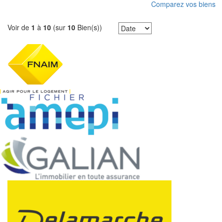
supplémentaires, un second WC ainsi que deux greniers offrant
Comparez vos biens
des possibilités d'aménagement supplémentaires (bureau,
dressing...). Sous-sol complet sous l'ensemble de la maison,
idéal pour un espace de stockage, atelier ou garage. Le tout sur
Voir de
1
à
10
(sur
10
Bien(s))
un terrain de 1482 m² Classe énergie : F (280) - Classe climat :
F (88) Montant estimé des dépenses annuelles d'énergie pour
un usage standard : entre 4 181 € et 5 700 € / an Date de
référence des prix de l'énergie utilisés pour établir cette
estimation :2021-2022-2023" Diagnostics en date du 15-01-2025
PRIX : 178 000 € Honoraires à la charge du vendeur. REF :
9728 SR Les informations sur les risques auxquels ce bien est
exposé sont disponibles sur le site Géorisques :
www.georisques.gouv.fr Pour visiter contacter Delamarche
Immobilier Gavray ou Simon Regnault 06 14 87 59 85