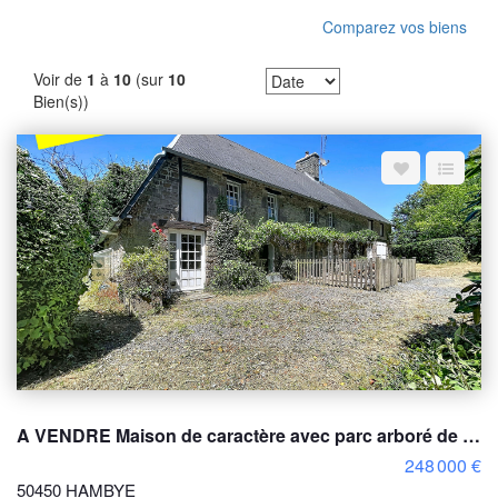
Comparez vos biens
Voir de
1
à
10
(sur
10
Bien(s))
A VENDRE Maison de caractère avec parc arboré de 6 175 m² ? Hambye
248 000 €
50450 HAMBYE