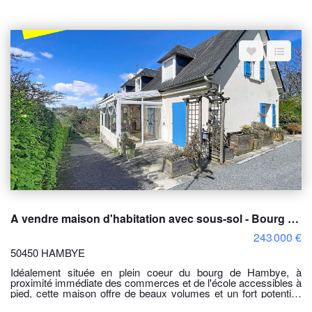
offrant une belle visibilité et de nombreuses possibilités
d'exploitation. Description du bien : Idéalement situé, cet
immeuble à usage commercial offre de nombreuses possibilités
d'exploitation ou d'aménagement. Au rez-de-chaussée, vous
découvrirez un ancien salon de coiffure avec vitrine, un
dégagement, une pièce annexe ainsi qu'un WC. Le premier
étage se compose d'un palier desservant deux pièces
lumineuses pouvant convenir à des bureaux, un espace de
stockage ou un futur aménagement. Un grenier complète
l'ensemble. Idéal pour commerçant, investisseur ou projet
professionnel. Belle opportunité à saisir ! NON SOUMIS AU
DPE (sans système de chauffage) Les informations sur les
risques auxquels ce bien est exposé sont disponibles sur le site
Géorisques : www.georisques.gouv.fr Prix 39 000 €uros
Honoraire charge vendeur. ref: 10574SR Pour visiter contacter
l'agence Delamarche Immobilier, Simon Regnault au 06 14 87
59 85
A vendre maison d'habitation avec sous-sol - Bourg de Hambye173m² habitable.
243 000 €
50450 HAMBYE
Idéalement située en plein coeur du bourg de Hambye, à
proximité immédiate des commerces et de l'école accessibles à
pied, cette maison offre de beaux volumes et un fort potentiel.
Au rez-de-chaussée : Une véranda lumineuse, une spacieuse