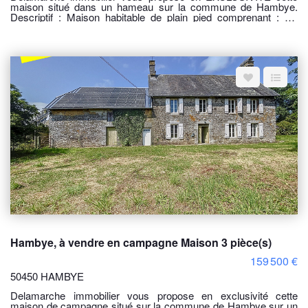
maison situé dans un hameau sur la commune de Hambye.
Descriptif : Maison habitable de plain pied comprenant : Un
salon - séjour avec insert, une cuisine ouverte, une salle d'eau,
un wc et deux chambres. Attenant à la maison un garage. Une
autre dépendances d'environs 100 M² non attenant à la maison.
Le tout sur un terrain de 1 857 M². Classe énergie : F (339) -
Classe climat : E (63) Logement à consommation énergétique
excessive : classe F Montant estimé des dépenses annuelles
d'énergie pour un usage standard : entre 2360€ et 3260 € / an
Date de référence des prix de l'énergie utilisés pour établir cette
estimation : 01/01/2023" Les informations sur les risques
auxquels ce bien est exposé sont disponibles sur le site
Géorisques : www.georisques.gouv.fr CONDITIONS : Prix : 129
000 € Honoraire charge vendeur REF : 10708SR Pour visiter
contacter l'agence Delamarche Immobilier, Simon Regnault au
06 14 87 59 85
Hambye, à vendre en campagne Maison 3 pièce(s)
159 500 €
50450 HAMBYE
Delamarche immobilier vous propose en exclusivité cette
maison de campagne situé sur la commune de Hambye sur un