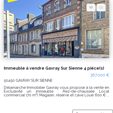
Espace client
Nous contacter
Immeuble à vendre Gavray Sur Sienne 4 pièce(s)
367 000 €
50450 GAVRAY SUR SIENNE
Delamarche Immobilier Gavray vous propose à la vente en
Exclusivité un immeuble : Rez-de-chaussée Local
commercial (70 m²) Magasin, réserve et cave Loué 600 € /
mois locataire en place 1er étage Grand appartement de
144 m² Volumes généreux et distribution fonctionnelle :
Cuisine aménagée et équipée, séjour, salon, WC, salle
d'eau avec WC, buanderie, 3 chambres, dressing, grenier.