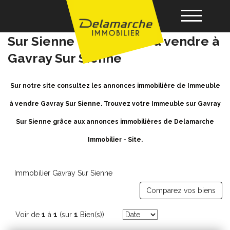
Achat / Vente Immeuble Gavray
Sur Sienne - Immeuble a vendre à
Gavray Sur Sienne
Acheter
Sur notre site consultez les annonces immobilière de Immeuble
Louer
à vendre Gavray Sur Sienne. Trouvez votre Immeuble sur Gavray
Sur Sienne grâce aux annonces immobilières de Delamarche
Vendre
Immobilier - Site.
Gérance
Immobilier Gavray Sur Sienne
Nos agences
Comparez vos biens
Voir de
1
à
1
(sur
1
Bien(s))