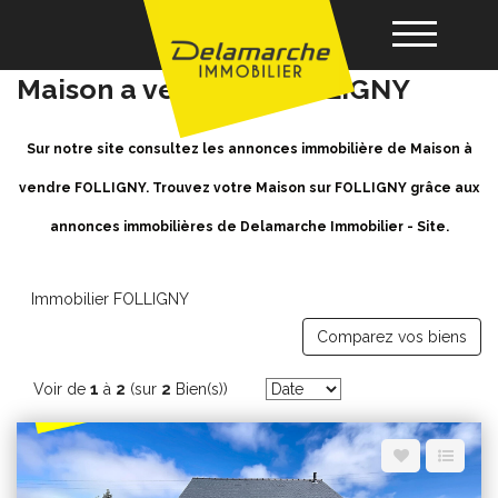
Achat / Vente Maison FOLLIGNY -
Maison a vendre à FOLLIGNY
Acheter
Sur notre site consultez les annonces immobilière de Maison à
vendre FOLLIGNY. Trouvez votre Maison sur FOLLIGNY grâce aux
Louer
annonces immobilières de Delamarche Immobilier - Site.
Vendre
Immobilier FOLLIGNY
Comparez vos biens
Gérance
Voir de
1
à
2
(sur
2
Bien(s))
Nos agences