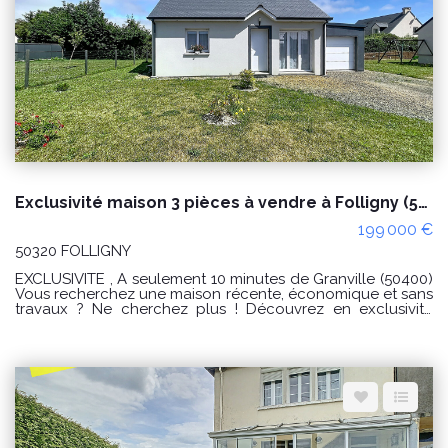
Espace client
Nous contacter
Exclusivité maison 3 pièces à vendre à Folligny (50320) avec garage et combles aménageables sur terrain d'env. 490m²
199 000 €
50320 FOLLIGNY
EXCLUSIVITÉ , À seulement 10 minutes de Granville (50400)
Vous recherchez une maison récente, économique et sans
travaux ? Ne cherchez plus ! Découvrez en exclusivité
cette agréable maison de plain-pied construite en 2022,
offrant un cadre de vie moderne et fonctionnel. Elle se
compose d'une belle pièce de vie lumineuse avec une
cuisine aménagée ouverte sur le séjour, idéale pour
partager des moments en famille ou entre amis. L'espace
nuit comprend deux chambres, une salle d'eau
contemporaine ainsi qu'un WC indépendant. Un garage
attenant complète l'ensemble, avec des combles
aménageables, offrant un beau potentiel