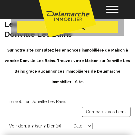
+ Plus de critères
Achat / Vente Maison Donville
Les Bains - Maison a vendre à
Recherche
Donville Les Bains
Acheter
Sur notre site consultez les annonces immobilière de Maison à
Louer
vendre Donville Les Bains. Trouvez votre Maison sur Donville Les
Bains grâce aux annonces immobilières de Delamarche
Vendre
Immobilier - Site.
Gérance
Immobilier Donville Les Bains
Nos agences
Comparez vos biens
Voir de
1
à
7
(sur
7
Bien(s))