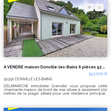
Espace client
Nous contacter
A VENDRE maison Donville-les-Bains 6 pièces 93 m² À 200 m de la plage
393 000 €
50350 DONVILLE LES BAINS
DELAMARCHE immobilier Granville vous propose cette
charmante maison de bord de mer située à seulement 200
mètres de la plage, idéale pour une résidence principale
ou secondaire. Description du bien : Au rez-de-chaussée
se trouvent un séjour-salon lumineux, une cuisine ouverte
aménagée et équipée, une arrière-cuisine, un couloir
desservant une chambre, une salle d'eau et un WC