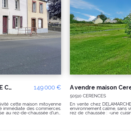
A VENDRE MAISON CERENCE PROCHE COMMERCE
149 000 €
50510 CERENCES
ivité cette maison mitoyenne
En vente chez DELAMARCHE IMMOBILIER : Ceren
té immédiate des commerces.
environnement calme, sans vis
rez de chaussée : -une cuisine, -une buanderie, -un séjour, -une entrée, -une
un insert, d'un salon-séjour,
chambre, -une salle d'eau avec WC
r étage, un
palier, -une salle d'eau a
alle de bains avec WC. Le
aménagé, -une salle d'eau avec WC. PRIX : 259000 € Honor
able, idéal pour créer un
du vendeur. Classe énergie : D (226) Classe climat : B (9) Montant estimé des