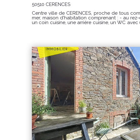
50510 CERENCES
Centre ville de CERENCES, proche de tous com
mer, maison d'habitation comprenant : - au rez
un coin cuisine, une arrière cuisine, un WC avec u
palier desservant 3 chambres, une salle de bains e
derrière avec terrasse et abri de jardin. Disponible dès maintenant Surface
habitable : 102.87 m² Loyer : 680€ par mois charges comprises dont 0 € par
mois de charges forfaitaires. Loyer conventi
ressources) Dépôt de garantie : 680€ Honoraires charge locataire : 544€ TTC
dont 68€ TTC pour l'état des lieux. CLASSE ENERGIE : D et CLASSE CLIMAT : D
Montant estimé des dépenses annuelles d'éner
entre 1090€ et 1540 € au 01/01/2021 « Les informations sur les risques
auxquels ce bien est exposé sont disponible
www.georisques.gouv.fr »