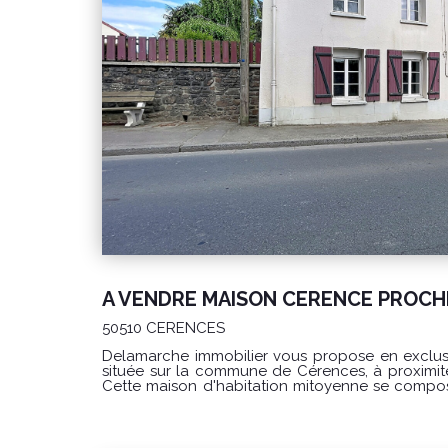
50510 CERENCES
Delamarche immobilier vous propose en exclus
située sur la commune de Cérences, à proximi
Cette maison d'habitation mitoyenne se compose au rez-de-chaussée d'une
entrée, d'une cuisine avec coin repas équipée d'
d'une chaufferie à l'arrière, d'un WC et d'un débarras. Au premie
palier dessert trois chambres ainsi qu'une s
deuxième étage propose un grenier aménage