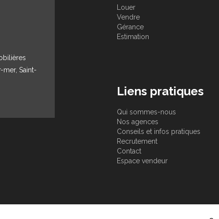
Louer
Vendre
Gérance
Estimation
obilières
r-mer, Saint-
Liens pratiques
Qui sommes-nous
Nos agences
Conseils et infos pratiques
Recrutement
Contact
Espace vendeur