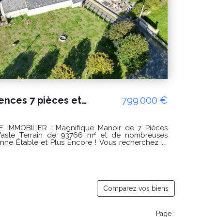
Propriété manoir Cerences 7 pièces et dépendances, négociable !
799 000 €
fique Manoir de 7 Pièces
aste Terrain de 93766 m² et de nombreuses
e et Plus Encore ! Vous recherchez le
armonie avec la nature tout en profitant d'un
 ? Ne cherchez pas plus loin ! Ce magnifique
hambres est l'opportunité parfaite pour une vie
uée sur un terrain impressionnant de 93,766 m²,
nge parfait d'intimité, de commodités modernes
ractéristiques clés : Nombre
Comparez vos biens
Surface habitable : Environ 230.66 m² Terrain :
érir avec moins de terrain). Dépendances : Écurie,
légant est une
Page :
ecturale, imprégné d'histoire et de charme. Outre