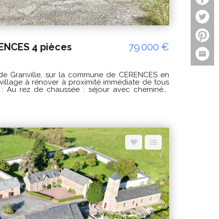
ENCES 4 pièces
79 000 €
 de Granville, sur la commune de CERENCES en
e,
 à l'égout PRIX : 79000€ Honoraires
 Montant estimé des dépenses
usage standard : entre 2360 € et 3250 € / an Prix
 sur les années 2021, 2022 et 2023 (abonnements
es : www.georisques.gouv.fr Pour visiter
al 02 33 91 40 41 ou contactez GINARD Florian