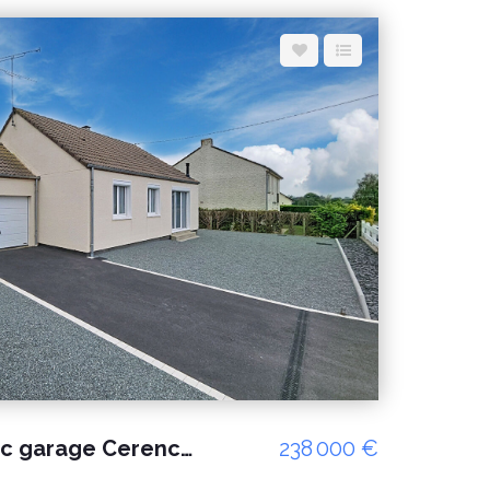
e pour un usage standard : entre 2860 € et 3920
rgies indexés sur les années 2021, 2022, 2023
rmément à l'arrêté du 31 mars 2021 en vigueur
uels ce
disponibles sur le site Géorisques :
Maison plain pied avec garage Cerences 3 pièces proche des commodités
238 000 €