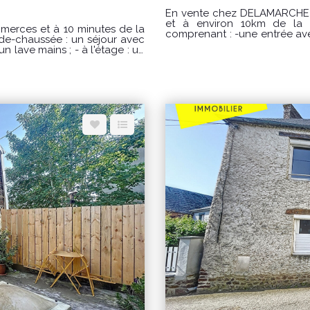
En vente chez DELAMARCHE IMMOBILIER : Cerences
et à environ 10km de la mer. Une maison d'habitation de
merces et à 10 minutes de la
comprenant : -une entrée av
-de-chaussée : un séjour avec
un séjour/salon avec poêle 
n lave mains ; - à l'étage : un
une salle de bains, -2 chambre
t un WC Courette (50 m²)
sur un terrain d'environ 571m². Prix : 238000 € honoraires à la ch
vendeur. Classe énergie : D (246) Classe climat : B (7) Montant estimé des
dépenses annuelles d'énergi
onné (soumis à condition de
€ / an. Prix moyens des éne
(abonnements compris) "Les informations sur les risques auxquels ce bien est
exposé sont disponibles sur
gie pour un usage standard :
POUR VISITER : DELAMARCHE I
s sur le site Géorisques :