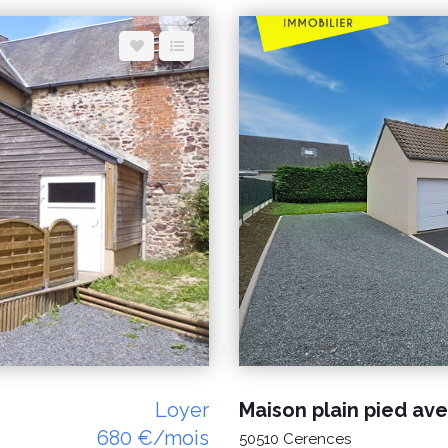
dépenses annuelles d'énergi
€ / an. Prix moyens des éne
(abonnements compris) confo
 € / an
lors de l'établissement du DPE "Les informations sur les risques auxq
 pour établir cette estimation
bien est exposé sont 
www.georisques.gouv.fr" POUR VISITER : DELAMARCHE IMMOBILIER, Florian
uv.fr PRIX : 149 000
GINARD 07.86.27.44.34
u 06 14 87 59 85 ou 02 33 61
Loyer
680 €/mois
50510 Cerences