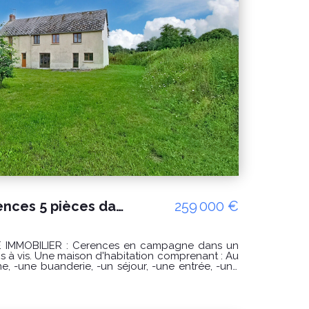
A vendre maison Cerences 5 pièces dans un endroit calme
259 000 €
ces en campagne dans un
 à vis. Une maison d'habitation comprenant : Au
, -un débarras, -un WC. A l'étage : -un
vec WC, -3 chambres dont une avec un dressing
aires à la charge