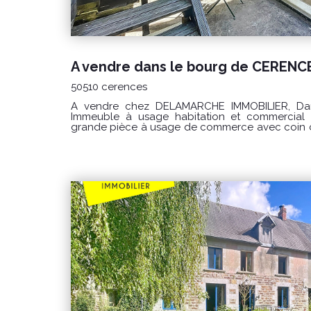
50510 cerences
A vendre chez DELAMARCHE IMMOBILIER, Dans le bourg de CERENCES,
Immeuble à usage habitation et commercial : Au rez-de-chaussée : 
grande pièce à usage de commerce avec coin 
, toilettes accès PMR, toilettes privée et accès 
Au premier étage : palier desservant un salon - 
et équipée , toilettes et accès à une terras
desservant trois chambres , une salle de bains et 
palier desservant une suite parentale avec salle d'
l'accès à la terrasse un dépendances sur 
indépendant. Grande dépendance sur trois niveaux de 120 
Honoraires à la charge du vendeur. Classe énergie : C (157) Classe climat : B
(6) Montant estimé des dépenses annuelles d'én
: entre 2560 € et 3510€ / an Date de référence d
pour établir cette estimation sur les années 2021, 2022 et 2023 (abonnements
compris). "Les informations sur les risques auxquels ce bien est exposé sont
disponibles sur le site Géorisques : www.georisques.gouv
Agence DELAMARCHE IMMO.COM GINARD Floria