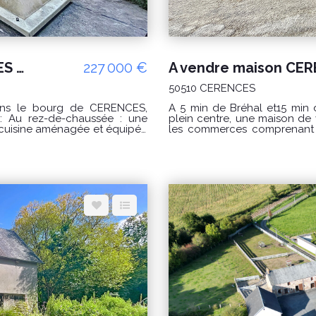
A vendre dans le bourg de CERENCES un immeuble à usage habitation et commercial
227 000 €
A vendre maison CER
50510 CERENCES
A 5 min de Bréhal et15 min
une
plein centre, une maison de village à rénover à proximité immédiate de tous
cuisine aménagée et équipée
les commerces comprenant : Au rez de chaussée : séjour avec cheminé
à la maison et accès extérieur.
cuisine, salle de bain, wc. A l'étage : 2 chambres et 1 bureau ou lingerie
séjour , une cuisine aménagée
Fenêtre en pvc Volets roulant Relié au tout
se . Au deuxième : un palier
à la charge du vendeur. CLASSE ENERGIE : F(391) ; CLASSE CLIMAT : F (86)
toilettes. Au troisième étage :
Logement à consommation excessive classé F.
eau privative et toilettes. Par
annuelles d'énergie pour un 
trois niveau avec un accès
moyens des énergies indexés
m2 PRIX : 227000€
compris) Les informations sur les risques auxquels ce bien est exposé sont
disponibles sur le site Géorisqu
ergie pour un usage standard
Delamarche immobilier Bréh
es prix de l'énergie utilisés
0786274434
.fr" Pour visiter :
n 0786274434