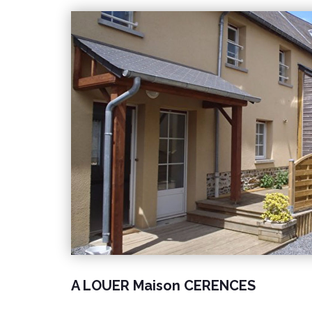
espace supplémentaire selon vos projets. À l'extérieur, vous bénéficierez d'un
garage indépendant. L'ensemble est édifié sur un terrain de 670 m². CLASSE
ENERGIE : E (274) CLASSE CLIMAT : D (48) Montant estimé des dépenses
annuelles d'énergie pour un usage standard : entre 2 250 € et 3 120
Date de référence des prix de l'énergie utilisés
:2021-2022-2023 Les informations sur les risques auxquels ce bien est exposé
sont disponibles sur le site Géorisques : www.georisques.go
€uros honoraire charge vendeur REF : 10475SR Pour visiter contacter
Delamarche immobilier Gavray Simon Regnault a
40 40
A LOUER Maison CERENCES