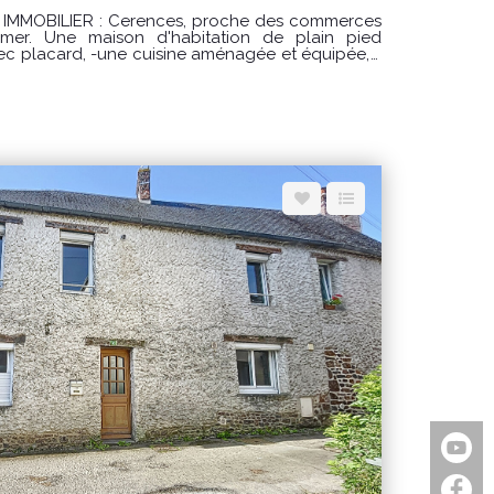
, proche des commerces
 plain pied
ec placard, -une cuisine aménagée et équipée, -
à granulés, -un dégagement avec 2 placards, -
s dont une avec placard. -un garage. Le tout
arge du
e pour un usage standard : entre 1450 € et 2030
rgies indexés sur les années 2021, 2022 et 2023
 le site Géorisques : www.georisques.gouv.fr"
MMOBILIER, Florian GINARD 07.86.27.44.34