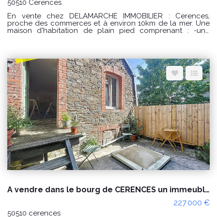
50510 Cerences
En vente chez DELAMARCHE IMMOBILIER : Cerences,
proche des commerces et à environ 10km de la mer. Une
maison d'habitation de plain pied comprenant : -une
entrée avec placard, -une cuisine aménagée et équipée, -
un séjour/salon avec poêle à granulés, -un dégagement
avec 2 placards, -une salle de bains, -2 chambres dont
une avec placard. -un garage. Le tout sur un terrain
d'environ 571m². Prix : 238000 € honoraires à la charge du
vendeur. Classe énergie : D (246) Classe climat : B (7)
Montant estimé des dépenses annuelles d'énergie pour un
usage standard : entre 1450 € et 2030 € / an. Prix moyens
des énergies indexés sur les années 2021, 2022 et 2023
(abonnements compris) "Les informations sur les risques
auxquels ce bien est exposé sont disponibles sur le site
Géorisques : www.georisques.gouv.fr" POUR VISITER :
DELAMARCHE IMMOBILIER, Florian GINARD 07.86.27.44.34
A vendre dans le bourg de CERENCES un immeuble à usage habitation et commercial
227 000 €
50510 cerences