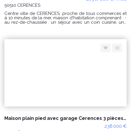
50510 CERENCES
Centre ville de CERENCES, proche de tous commerces et
à 10 minutes de la mer, maison d'habitation comprenant : -
au rez-de-chaussée : un séjour avec un coin cuisine, une
arrière cuisine, un WC avec un lave mains ; - à l'étage : un
palier desservant 3 chambres, une salle de bains et un WC
Courette (50 m²) derrière avec terrasse et abri de jardin.
Disponible dès maintenant Surface habitable : 102.87 m²
Loyer : 680€ par mois charges comprises dont 0 € par
mois de charges forfaitaires. Loyer conventionné (soumis à
condition de ressources) Dépôt de garantie : 680€
Honoraires charge locataire : 544€ TTC dont 68€ TTC
pour l'état des lieux. CLASSE ENERGIE : D et CLASSE
CLIMAT : D Montant estimé des dépenses annuelles
d'énergie pour un usage standard : entre 1090€ et 1540 €
au 01/01/2021 « Les informations sur les risques auxquels
ce bien est exposé sont disponibles sur le site Géorisques :
www.georisques.gouv.fr »
Maison plain pied avec garage Cerences 3 pièces proche des commodités
238 000 €