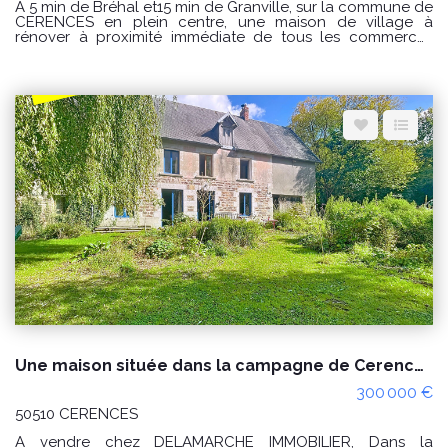
A 5 min de Bréhal et15 min de Granville, sur la commune de
CERENCES en plein centre, une maison de village à
rénover à proximité immédiate de tous les commerces
comprenant : Au rez de chaussée : séjour avec cheminée,
cuisine, salle de bain, wc. A l'étage : 2 chambres et 1
bureau ou lingerie Fenêtre en pvc Volets roulant Relié au
tout à l'égout PRIX : 79000€ Honoraires à la charge du
vendeur. CLASSE ENERGIE : F(391) ; CLASSE CLIMAT : F (86)
Logement à consommation excessive classé F. Montant
estimé des dépenses annuelles d'énergie pour un usage
standard : entre 2360 € et 3250 € / an Prix moyens des
énergies indexés sur les années 2021, 2022 et 2023
(abonnements compris) Les informations sur les risques
auxquels ce bien est exposé sont disponibles sur le site
Géorisques : www.georisques.gouv.fr Pour visiter
Delamarche immobilier Bréhal 02 33 91 40 41 ou contactez
GINARD Florian 0786274434
Une maison située dans la campagne de Cerences 4 pièces, environ 5 hectares de terres.
300 000 €
50510 CERENCES
A vendre chez DELAMARCHE IMMOBILIER, Dans la