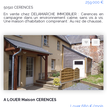
259 000 €
50510 CERENCES
En vente chez DELAMARCHE IMMOBILIER : Cerences en
campagne dans un environnement calme, sans vis à vis.
Une maison d'habitation comprenant : Au rez de chaussée
: -une cuisine, -une buanderie, -un séjour, -une entrée, -une
chambre, -une salle d'eau avec WC, -un débarras, -un WC.
A l'étage : -un palier, -une salle d'eau avec WC, -3
chambres dont une avec un dressing aménagé, -une salle
d'eau avec WC. PRIX : 259000 € Honoraires à la charge du
vendeur. Classe énergie : D (226) Classe climat : B (9)
Montant estimé des dépenses annuelles d'énergie pour un
usage standard : entre 2860 € et 3920 € / an. Prix moyens
des énergies indexés sur les années 2021, 2022, 2023
(abonnements compris) conformément à l'arrêté du 31
mars 2021 en vigueur lors de l'établissement du DPE "Les
informations sur les risques auxquels ce bien est exposé
sont disponibles sur le site Géorisques :
www.georisques.gouv.fr" POUR VISITER : DELAMARCHE
IMMOBILIER, Florian GINARD 07.86.27.44.34
A LOUER Maison CERENCES
Loyer 680 €/mois