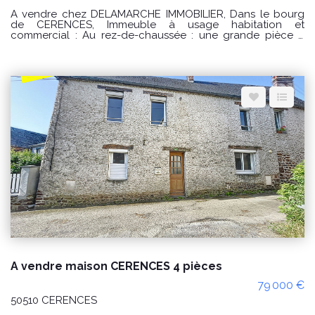
A vendre chez DELAMARCHE IMMOBILIER, Dans le bourg
de CERENCES, Immeuble à usage habitation et
commercial : Au rez-de-chaussée : une grande pièce à
usage de commerce avec coin cuisine aménagée et
équipée , toilettes accès PMR, toilettes privée et accès à la
maison et accès extérieur. Au premier étage : palier
desservant un salon - séjour , une cuisine aménagée et
équipée , toilettes et accès à une terrasse . Au deuxième :
un palier desservant trois chambres , une salle de bains et
toilettes. Au troisième étage : palier desservant une suite
parentale avec salle d'eau privative et toilettes. Par l'accès
à la terrasse un dépendances sur trois niveau avec un
accès indépendant. Grande dépendance sur trois niveaux
de 120 m2 PRIX : 227000€ Honoraires à la charge du
vendeur. Classe énergie : C (157) Classe climat : B (6)
Montant estimé des dépenses annuelles d'énergie pour un
usage standard : entre 2560 € et 3510€ / an Date de
référence des prix de l'énergie utilisés pour établir cette
estimation sur les années 2021, 2022 et 2023 (abonnements
compris). "Les informations sur les risques auxquels ce bien
est exposé sont disponibles sur le site Géorisques :
www.georisques.gouv.fr" Pour visiter : Agence
DELAMARCHE IMMO.COM GINARD Florian 0786274434
A vendre maison CERENCES 4 pièces
79 000 €
50510 CERENCES