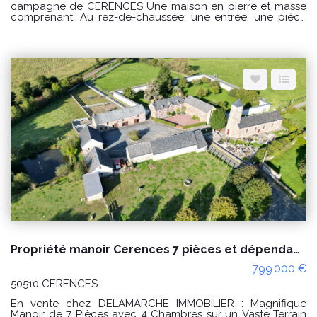
campagne de CERENCES Une maison en pierre et masse
comprenant: Au rez-de-chaussée: une entrée, une pièce
de vie avec un cuisine ouverte, un salon, une salle d'eau,
dégagement avec WC et une buanderie. Possibilité de
créer une chambre au rez-de-chaussée. A l'étage : un
palier desservant une chambre avec sanitaires, un couloir
desservant une seconde chambre avec une pièce à
usage de dressing. Un grenier aménageable au dessus.
Diverses dépendances et un hangar. Un grand bâtiment à
l'arrière de la maison à usage d'étables et une ancienne
boulangerie. Terrain d'environ 5 hectares. Puits. PRIX : 300
000€ Honoraires à la charge du vendeur. Classe énergie :
D (242) Classe climat : D (48) Montant estimé des dépenses
annuelles d'énergie pour un usage standard : entre 3230€
et 4440€ / an Date de référence des prix de l'énergie
utilisés pour établir cette estimation : 01/01/2021 "Les
informations sur les risques auxquels ce bien est exposé
sont disponibles sur le site Géorisques :
www.georisques.gouv.fr" Pour visiter : Agence
DELAMARCHE IMMO.COM Aurélien Etard au 06.29.76.85.09
Propriété manoir Cerences 7 pièces et dépendances, négociable !
799 000 €
50510 CERENCES
En vente chez DELAMARCHE IMMOBILIER : Magnifique
Manoir de 7 Pièces avec 4 Chambres sur un Vaste Terrain