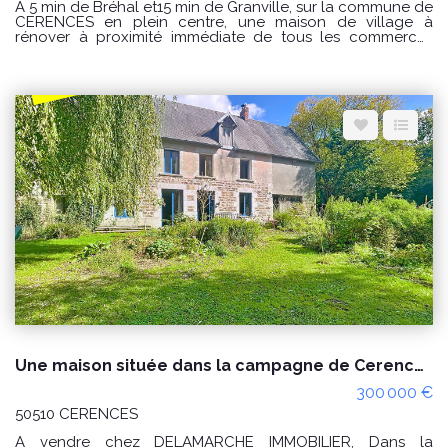
A 5 min de Bréhal et15 min de Granville, sur la commune de
CERENCES en plein centre, une maison de village à
rénover à proximité immédiate de tous les commerces
comprenant : Au rez de chaussée : séjour avec cheminée,
cuisine, salle de bain, wc. A l'étage : 2 chambres et 1
bureau ou lingerie Fenêtre en pvc Volets roulant Relié au
tout à l'égout PRIX : 79000€ Honoraires à la charge du
vendeur. CLASSE ENERGIE : F(391) ; CLASSE CLIMAT : F (86)
Logement à consommation excessive classé F. Montant
estimé des dépenses annuelles d'énergie pour un usage
standard : entre 2360 € et 3250 € / an Prix moyens des
énergies indexés sur les années 2021, 2022 et 2023
(abonnements compris) Les informations sur les risques
auxquels ce bien est exposé sont disponibles sur le site
Géorisques : www.georisques.gouv.fr Pour visiter
Delamarche immobilier Bréhal 02 33 91 40 41 ou contactez
GINARD Florian 0786274434
Une maison située dans la campagne de Cerences 4 pièces, environ 5 hectares de terres.
300 000 €
50510 CERENCES
A vendre chez DELAMARCHE IMMOBILIER, Dans la