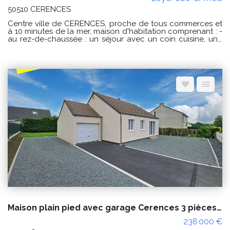
50510 CERENCES
Centre ville de CERENCES, proche de tous commerces et
à 10 minutes de la mer, maison d'habitation comprenant : -
au rez-de-chaussée : un séjour avec un coin cuisine, une
arrière cuisine, un WC avec un lave mains ; - à l'étage : un
palier desservant 3 chambres, une salle de bains et un WC
Courette (50 m²) derrière avec terrasse et abri de jardin.
Disponible dès maintenant Surface habitable : 102.87 m²
Loyer : 680€ par mois charges comprises dont 0 € par
mois de charges forfaitaires. Loyer conventionné (soumis à
condition de ressources) Dépôt de garantie : 680€
Honoraires charge locataire : 544€ TTC dont 68€ TTC
pour l'état des lieux. CLASSE ENERGIE : D et CLASSE
CLIMAT : D Montant estimé des dépenses annuelles
d'énergie pour un usage standard : entre 1090€ et 1540 €
au 01/01/2021 « Les informations sur les risques auxquels
ce bien est exposé sont disponibles sur le site Géorisques :
www.georisques.gouv.fr »
Maison plain pied avec garage Cerences 3 pièces proche des commodités
238 000 €