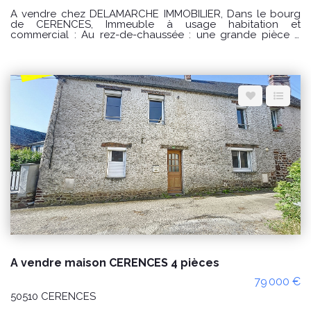
A vendre chez DELAMARCHE IMMOBILIER, Dans le bourg
de CERENCES, Immeuble à usage habitation et
commercial : Au rez-de-chaussée : une grande pièce à
usage de commerce avec coin cuisine aménagée et
équipée , toilettes accès PMR, toilettes privée et accès à la
maison et accès extérieur. Au premier étage : palier
desservant un salon - séjour , une cuisine aménagée et
équipée , toilettes et accès à une terrasse . Au deuxième :
un palier desservant trois chambres , une salle de bains et
toilettes. Au troisième étage : palier desservant une suite
parentale avec salle d'eau privative et toilettes. Par l'accès
à la terrasse un dépendances sur trois niveau avec un
accès indépendant. Grande dépendance sur trois niveaux
de 120 m2 PRIX : 227000€ Honoraires à la charge du
vendeur. Classe énergie : C (157) Classe climat : B (6)
Montant estimé des dépenses annuelles d'énergie pour un
usage standard : entre 2560 € et 3510€ / an Date de
référence des prix de l'énergie utilisés pour établir cette
estimation sur les années 2021, 2022 et 2023 (abonnements
compris). "Les informations sur les risques auxquels ce bien
est exposé sont disponibles sur le site Géorisques :
www.georisques.gouv.fr" Pour visiter : Agence
DELAMARCHE IMMO.COM GINARD Florian 0786274434
A vendre maison CERENCES 4 pièces
79 000 €
50510 CERENCES