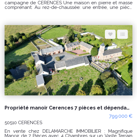
campagne de CERENCES Une maison en pierre et masse
comprenant: Au rez-de-chaussée: une entrée, une pièce
de vie avec un cuisine ouverte, un salon, une salle d'eau,
dégagement avec WC et une buanderie. Possibilité de
créer une chambre au rez-de-chaussée. A l'étage : un
palier desservant une chambre avec sanitaires, un couloir
desservant une seconde chambre avec une pièce à
usage de dressing. Un grenier aménageable au dessus.
Diverses dépendances et un hangar. Un grand bâtiment à
l'arrière de la maison à usage d'étables et une ancienne
boulangerie. Terrain d'environ 5 hectares. Puits. PRIX : 300
000€ Honoraires à la charge du vendeur. Classe énergie :
D (242) Classe climat : D (48) Montant estimé des dépenses
annuelles d'énergie pour un usage standard : entre 3230€
et 4440€ / an Date de référence des prix de l'énergie
utilisés pour établir cette estimation : 01/01/2021 "Les
informations sur les risques auxquels ce bien est exposé
sont disponibles sur le site Géorisques :
www.georisques.gouv.fr" Pour visiter : Agence
DELAMARCHE IMMO.COM Aurélien Etard au 06.29.76.85.09
Propriété manoir Cerences 7 pièces et dépendances, négociable !
799 000 €
50510 CERENCES
En vente chez DELAMARCHE IMMOBILIER : Magnifique
Manoir de 7 Pièces avec 4 Chambres sur un Vaste Terrain