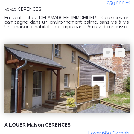
259 000 €
50510 CERENCES
En vente chez DELAMARCHE IMMOBILIER : Cerences en
campagne dans un environnement calme, sans vis à vis.
Une maison d'habitation comprenant : Au rez de chaussée
: -une cuisine, -une buanderie, -un séjour, -une entrée, -une
chambre, -une salle d'eau avec WC, -un débarras, -un WC.
A l'étage : -un palier, -une salle d'eau avec WC, -3
chambres dont une avec un dressing aménagé, -une salle
d'eau avec WC. PRIX : 259000 € Honoraires à la charge du
vendeur. Classe énergie : D (226) Classe climat : B (9)
Montant estimé des dépenses annuelles d'énergie pour un
usage standard : entre 2860 € et 3920 € / an. Prix moyens
des énergies indexés sur les années 2021, 2022, 2023
(abonnements compris) conformément à l'arrêté du 31
mars 2021 en vigueur lors de l'établissement du DPE "Les
informations sur les risques auxquels ce bien est exposé
sont disponibles sur le site Géorisques :
www.georisques.gouv.fr" POUR VISITER : DELAMARCHE
IMMOBILIER, Florian GINARD 07.86.27.44.34
A LOUER Maison CERENCES
Loyer 680 €/mois