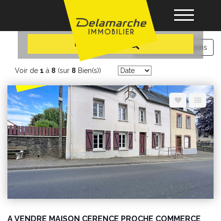
+ Plus de critères
immobilier Cerences
Recherche
Comparez vos biens
Acheter
Voir de
1
à
8
(sur
8
Bien(s))
Louer
Vendre
Gérance
Nos agences
A VENDRE MAISON CERENCE PROCHE COMMERCE