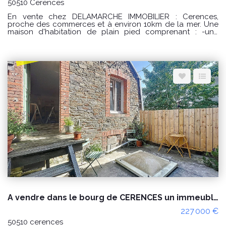
50510 Cerences
En vente chez DELAMARCHE IMMOBILIER : Cerences,
proche des commerces et à environ 10km de la mer. Une
maison d'habitation de plain pied comprenant : -une
entrée avec placard, -une cuisine aménagée et équipée, -
un séjour/salon avec poêle à granulés, -un dégagement
avec 2 placards, -une salle de bains, -2 chambres dont
une avec placard. -un garage. Le tout sur un terrain
d'environ 571m². Prix : 238000 € honoraires à la charge du
vendeur. Classe énergie : D (246) Classe climat : B (7)
Montant estimé des dépenses annuelles d'énergie pour un
usage standard : entre 1450 € et 2030 € / an. Prix moyens
des énergies indexés sur les années 2021, 2022 et 2023
(abonnements compris) "Les informations sur les risques
auxquels ce bien est exposé sont disponibles sur le site
Géorisques : www.georisques.gouv.fr" POUR VISITER :
DELAMARCHE IMMOBILIER, Florian GINARD 07.86.27.44.34
A vendre dans le bourg de CERENCES un immeuble à usage habitation et commercial
227 000 €
50510 cerences