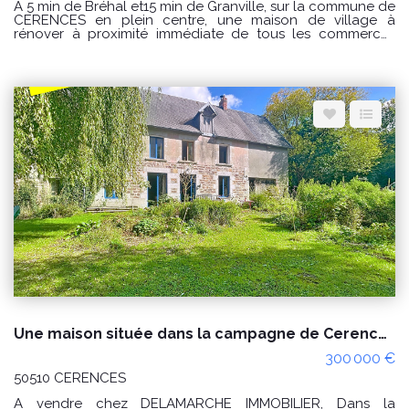
A 5 min de Bréhal et15 min de Granville, sur la commune de
CERENCES en plein centre, une maison de village à
rénover à proximité immédiate de tous les commerces
comprenant : Au rez de chaussée : séjour avec cheminée,
cuisine, salle de bain, wc. A l'étage : 2 chambres et 1
bureau ou lingerie Fenêtre en pvc Volets roulant Relié au
tout à l'égout PRIX : 79000€ Honoraires à la charge du
vendeur. CLASSE ENERGIE : F(391) ; CLASSE CLIMAT : F (86)
Logement à consommation excessive classé F. Montant
estimé des dépenses annuelles d'énergie pour un usage
standard : entre 2360 € et 3250 € / an Prix moyens des
énergies indexés sur les années 2021, 2022 et 2023
(abonnements compris) Les informations sur les risques
auxquels ce bien est exposé sont disponibles sur le site
Géorisques : www.georisques.gouv.fr Pour visiter
Delamarche immobilier Bréhal 02 33 91 40 41 ou contactez
GINARD Florian 0786274434
Une maison située dans la campagne de Cerences 4 pièces, environ 5 hectares de terres.
300 000 €
50510 CERENCES
A vendre chez DELAMARCHE IMMOBILIER, Dans la