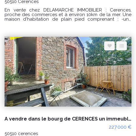
50510 Cerences
En vente chez DELAMARCHE IMMOBILIER : Cerences,
proche des commerces et à environ 10km de la mer. Une
maison d'habitation de plain pied comprenant : -une
entrée avec placard, -une cuisine aménagée et équipée, -
un séjour/salon avec poêle à granulés, -un dégagement
avec 2 placards, -une salle de bains, -2 chambres dont
une avec placard. -un garage. Le tout sur un terrain
d'environ 571m². Prix : 238000 € honoraires à la charge du
vendeur. Classe énergie : D (246) Classe climat : B (7)
Montant estimé des dépenses annuelles d'énergie pour un
usage standard : entre 1450 € et 2030 € / an. Prix moyens
des énergies indexés sur les années 2021, 2022 et 2023
(abonnements compris) "Les informations sur les risques
auxquels ce bien est exposé sont disponibles sur le site
Géorisques : www.georisques.gouv.fr" POUR VISITER :
DELAMARCHE IMMOBILIER, Florian GINARD 07.86.27.44.34
A vendre dans le bourg de CERENCES un immeuble à usage habitation et commercial
227 000 €
50510 cerences