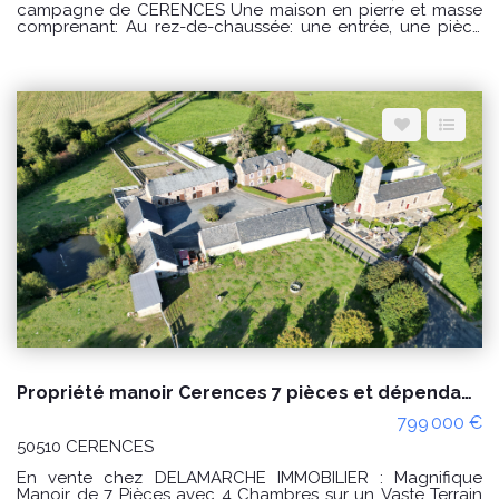
campagne de CERENCES Une maison en pierre et masse
comprenant: Au rez-de-chaussée: une entrée, une pièce
de vie avec un cuisine ouverte, un salon, une salle d'eau,
dégagement avec WC et une buanderie. Possibilité de
créer une chambre au rez-de-chaussée. A l'étage : un
palier desservant une chambre avec sanitaires, un couloir
desservant une seconde chambre avec une pièce à
usage de dressing. Un grenier aménageable au dessus.
Diverses dépendances et un hangar. Un grand bâtiment à
l'arrière de la maison à usage d'étables et une ancienne
boulangerie. Terrain d'environ 5 hectares. Puits. PRIX : 300
000€ Honoraires à la charge du vendeur. Classe énergie :
D (242) Classe climat : D (48) Montant estimé des dépenses
annuelles d'énergie pour un usage standard : entre 3230€
et 4440€ / an Date de référence des prix de l'énergie
utilisés pour établir cette estimation : 01/01/2021 "Les
informations sur les risques auxquels ce bien est exposé
sont disponibles sur le site Géorisques :
www.georisques.gouv.fr" Pour visiter : Agence
DELAMARCHE IMMO.COM Aurélien Etard au 06.29.76.85.09
Propriété manoir Cerences 7 pièces et dépendances, négociable !
799 000 €
50510 CERENCES
En vente chez DELAMARCHE IMMOBILIER : Magnifique
Manoir de 7 Pièces avec 4 Chambres sur un Vaste Terrain