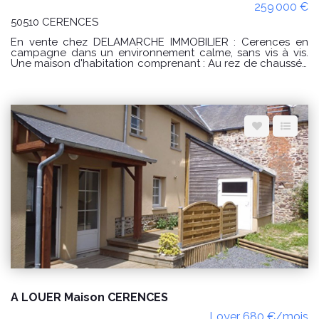
259 000 €
50510 CERENCES
En vente chez DELAMARCHE IMMOBILIER : Cerences en
campagne dans un environnement calme, sans vis à vis.
Une maison d'habitation comprenant : Au rez de chaussée
: -une cuisine, -une buanderie, -un séjour, -une entrée, -une
chambre, -une salle d'eau avec WC, -un débarras, -un WC.
A l'étage : -un palier, -une salle d'eau avec WC, -3
chambres dont une avec un dressing aménagé, -une salle
d'eau avec WC. PRIX : 259000 € Honoraires à la charge du
vendeur. Classe énergie : D (226) Classe climat : B (9)
Montant estimé des dépenses annuelles d'énergie pour un
usage standard : entre 2860 € et 3920 € / an. Prix moyens
des énergies indexés sur les années 2021, 2022, 2023
(abonnements compris) conformément à l'arrêté du 31
mars 2021 en vigueur lors de l'établissement du DPE "Les
informations sur les risques auxquels ce bien est exposé
sont disponibles sur le site Géorisques :
www.georisques.gouv.fr" POUR VISITER : DELAMARCHE
IMMOBILIER, Florian GINARD 07.86.27.44.34
A LOUER Maison CERENCES
Loyer 680 €/mois