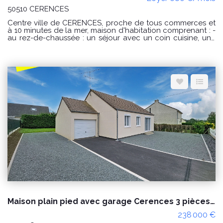
50510 CERENCES
Centre ville de CERENCES, proche de tous commerces et
à 10 minutes de la mer, maison d'habitation comprenant : -
au rez-de-chaussée : un séjour avec un coin cuisine, une
arrière cuisine, un WC avec un lave mains ; - à l'étage : un
palier desservant 3 chambres, une salle de bains et un WC
Courette (50 m²) derrière avec terrasse et abri de jardin.
Disponible dès maintenant Surface habitable : 102.87 m²
Loyer : 680€ par mois charges comprises dont 0 € par
mois de charges forfaitaires. Loyer conventionné (soumis à
condition de ressources) Dépôt de garantie : 680€
Honoraires charge locataire : 544€ TTC dont 68€ TTC
pour l'état des lieux. CLASSE ENERGIE : D et CLASSE
CLIMAT : D Montant estimé des dépenses annuelles
d'énergie pour un usage standard : entre 1090€ et 1540 €
au 01/01/2021 « Les informations sur les risques auxquels
ce bien est exposé sont disponibles sur le site Géorisques :
www.georisques.gouv.fr »
Maison plain pied avec garage Cerences 3 pièces proche des commodités
238 000 €