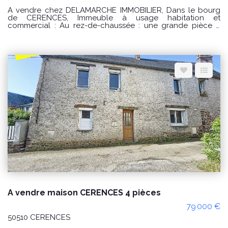
A vendre chez DELAMARCHE IMMOBILIER, Dans le bourg
de CERENCES, Immeuble à usage habitation et
commercial : Au rez-de-chaussée : une grande pièce à
usage de commerce avec coin cuisine aménagée et
équipée , toilettes accès PMR, toilettes privée et accès à la
maison et accès extérieur. Au premier étage : palier
desservant un salon - séjour , une cuisine aménagée et
équipée , toilettes et accès à une terrasse . Au deuxième :
un palier desservant trois chambres , une salle de bains et
toilettes. Au troisième étage : palier desservant une suite
parentale avec salle d'eau privative et toilettes. Par l'accès
à la terrasse un dépendances sur trois niveau avec un
accès indépendant. Grande dépendance sur trois niveaux
de 120 m2 PRIX : 227000€ Honoraires à la charge du
vendeur. Classe énergie : C (157) Classe climat : B (6)
Montant estimé des dépenses annuelles d'énergie pour un
usage standard : entre 2560 € et 3510€ / an Date de
référence des prix de l'énergie utilisés pour établir cette
estimation sur les années 2021, 2022 et 2023 (abonnements
compris). "Les informations sur les risques auxquels ce bien
est exposé sont disponibles sur le site Géorisques :
www.georisques.gouv.fr" Pour visiter : Agence
DELAMARCHE IMMO.COM GINARD Florian 0786274434
A vendre maison CERENCES 4 pièces
79 000 €
50510 CERENCES