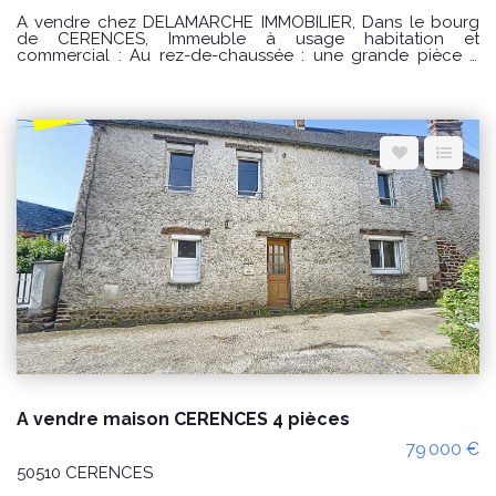
A vendre chez DELAMARCHE IMMOBILIER, Dans le bourg
de CERENCES, Immeuble à usage habitation et
commercial : Au rez-de-chaussée : une grande pièce à
usage de commerce avec coin cuisine aménagée et
équipée , toilettes accès PMR, toilettes privée et accès à la
maison et accès extérieur. Au premier étage : palier
desservant un salon - séjour , une cuisine aménagée et
équipée , toilettes et accès à une terrasse . Au deuxième :
un palier desservant trois chambres , une salle de bains et
toilettes. Au troisième étage : palier desservant une suite
parentale avec salle d'eau privative et toilettes. Par l'accès
à la terrasse un dépendances sur trois niveau avec un
accès indépendant. Grande dépendance sur trois niveaux
de 120 m2 PRIX : 227000€ Honoraires à la charge du
vendeur. Classe énergie : C (157) Classe climat : B (6)
Montant estimé des dépenses annuelles d'énergie pour un
usage standard : entre 2560 € et 3510€ / an Date de
référence des prix de l'énergie utilisés pour établir cette
estimation sur les années 2021, 2022 et 2023 (abonnements
compris). "Les informations sur les risques auxquels ce bien
est exposé sont disponibles sur le site Géorisques :
www.georisques.gouv.fr" Pour visiter : Agence
DELAMARCHE IMMO.COM GINARD Florian 0786274434
A vendre maison CERENCES 4 pièces
79 000 €
50510 CERENCES