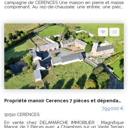
campagne de CERENCES Une maison en pierre et masse
comprenant: Au rez-de-chaussée: une entrée, une pièce
de vie avec un cuisine ouverte, un salon, une salle d'eau,
dégagement avec WC et une buanderie. Possibilité de
créer une chambre au rez-de-chaussée. A l'étage : un
palier desservant une chambre avec sanitaires, un couloir
desservant une seconde chambre avec une pièce à
usage de dressing. Un grenier aménageable au dessus.
Diverses dépendances et un hangar. Un grand bâtiment à
l'arrière de la maison à usage d'étables et une ancienne
boulangerie. Terrain d'environ 5 hectares. Puits. PRIX : 300
000€ Honoraires à la charge du vendeur. Classe énergie :
D (242) Classe climat : D (48) Montant estimé des dépenses
annuelles d'énergie pour un usage standard : entre 3230€
et 4440€ / an Date de référence des prix de l'énergie
utilisés pour établir cette estimation : 01/01/2021 "Les
informations sur les risques auxquels ce bien est exposé
sont disponibles sur le site Géorisques :
www.georisques.gouv.fr" Pour visiter : Agence
DELAMARCHE IMMO.COM Aurélien Etard au 06.29.76.85.09
Propriété manoir Cerences 7 pièces et dépendances, négociable !
799 000 €
50510 CERENCES
En vente chez DELAMARCHE IMMOBILIER : Magnifique
Manoir de 7 Pièces avec 4 Chambres sur un Vaste Terrain