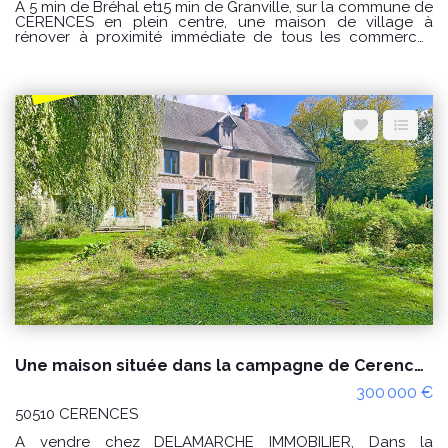
A 5 min de Bréhal et15 min de Granville, sur la commune de
CERENCES en plein centre, une maison de village à
rénover à proximité immédiate de tous les commerces
comprenant : Au rez de chaussée : séjour avec cheminée,
cuisine, salle de bain, wc. A l'étage : 2 chambres et 1
bureau ou lingerie Fenêtre en pvc Volets roulant Relié au
tout à l'égout PRIX : 79000€ Honoraires à la charge du
vendeur. CLASSE ENERGIE : F(391) ; CLASSE CLIMAT : F (86)
Logement à consommation excessive classé F. Montant
estimé des dépenses annuelles d'énergie pour un usage
standard : entre 2360 € et 3250 € / an Prix moyens des
énergies indexés sur les années 2021, 2022 et 2023
(abonnements compris) Les informations sur les risques
auxquels ce bien est exposé sont disponibles sur le site
Géorisques : www.georisques.gouv.fr Pour visiter
Delamarche immobilier Bréhal 02 33 91 40 41 ou contactez
GINARD Florian 0786274434
Une maison située dans la campagne de Cerences 4 pièces, environ 5 hectares de terres.
300 000 €
50510 CERENCES
A vendre chez DELAMARCHE IMMOBILIER, Dans la