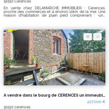
50510 Cerences
En vente chez DELAMARCHE IMMOBILIER : Cerences,
proche des commerces et à environ 10km de la mer. Une
maison d'habitation de plain pied comprenant : -une
entrée avec placard, -une cuisine aménagée et équipée, -
un séjour/salon avec poêle à granulés, -un dégagement
avec 2 placards, -une salle de bains, -2 chambres dont
une avec placard. -un garage. Le tout sur un terrain
d'environ 571m². Prix : 238000 € honoraires à la charge du
vendeur. Classe énergie : D (246) Classe climat : B (7)
Montant estimé des dépenses annuelles d'énergie pour un
usage standard : entre 1450 € et 2030 € / an. Prix moyens
des énergies indexés sur les années 2021, 2022 et 2023
(abonnements compris) "Les informations sur les risques
auxquels ce bien est exposé sont disponibles sur le site
Géorisques : www.georisques.gouv.fr" POUR VISITER :
DELAMARCHE IMMOBILIER, Florian GINARD 07.86.27.44.34
A vendre dans le bourg de CERENCES un immeuble à usage habitation et commercial
227 000 €
50510 cerences