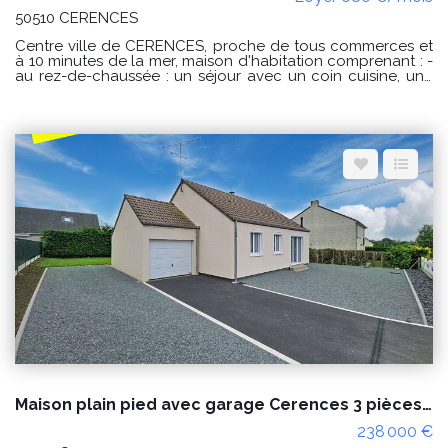
50510 CERENCES
Centre ville de CERENCES, proche de tous commerces et
à 10 minutes de la mer, maison d'habitation comprenant : -
au rez-de-chaussée : un séjour avec un coin cuisine, une
arrière cuisine, un WC avec un lave mains ; - à l'étage : un
palier desservant 3 chambres, une salle de bains et un WC
Courette (50 m²) derrière avec terrasse et abri de jardin.
Disponible dès maintenant Surface habitable : 102.87 m²
Loyer : 680€ par mois charges comprises dont 0 € par
mois de charges forfaitaires. Loyer conventionné (soumis à
condition de ressources) Dépôt de garantie : 680€
Honoraires charge locataire : 544€ TTC dont 68€ TTC
pour l'état des lieux. CLASSE ENERGIE : D et CLASSE
CLIMAT : D Montant estimé des dépenses annuelles
d'énergie pour un usage standard : entre 1090€ et 1540 €
au 01/01/2021 « Les informations sur les risques auxquels
ce bien est exposé sont disponibles sur le site Géorisques :
www.georisques.gouv.fr »
Maison plain pied avec garage Cerences 3 pièces proche des commodités
238 000 €