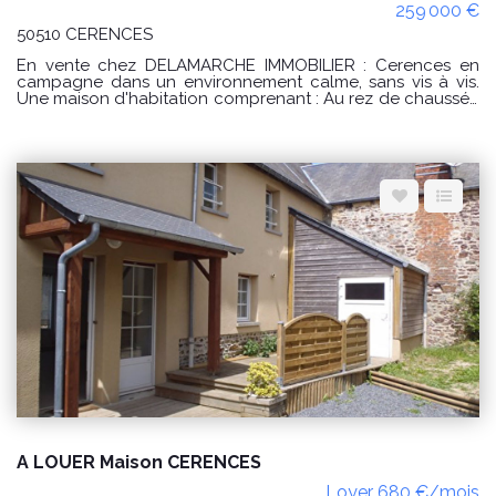
259 000 €
50510 CERENCES
En vente chez DELAMARCHE IMMOBILIER : Cerences en
campagne dans un environnement calme, sans vis à vis.
Une maison d'habitation comprenant : Au rez de chaussée
: -une cuisine, -une buanderie, -un séjour, -une entrée, -une
chambre, -une salle d'eau avec WC, -un débarras, -un WC.
A l'étage : -un palier, -une salle d'eau avec WC, -3
chambres dont une avec un dressing aménagé, -une salle
d'eau avec WC. PRIX : 259000 € Honoraires à la charge du
vendeur. Classe énergie : D (226) Classe climat : B (9)
Montant estimé des dépenses annuelles d'énergie pour un
usage standard : entre 2860 € et 3920 € / an. Prix moyens
des énergies indexés sur les années 2021, 2022, 2023
(abonnements compris) conformément à l'arrêté du 31
mars 2021 en vigueur lors de l'établissement du DPE "Les
informations sur les risques auxquels ce bien est exposé
sont disponibles sur le site Géorisques :
www.georisques.gouv.fr" POUR VISITER : DELAMARCHE
IMMOBILIER, Florian GINARD 07.86.27.44.34
A LOUER Maison CERENCES
Loyer 680 €/mois