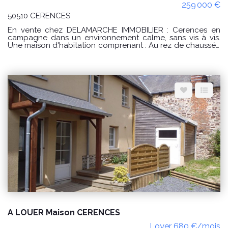
259 000 €
50510 CERENCES
En vente chez DELAMARCHE IMMOBILIER : Cerences en
campagne dans un environnement calme, sans vis à vis.
Une maison d'habitation comprenant : Au rez de chaussée
: -une cuisine, -une buanderie, -un séjour, -une entrée, -une
chambre, -une salle d'eau avec WC, -un débarras, -un WC.
A l'étage : -un palier, -une salle d'eau avec WC, -3
chambres dont une avec un dressing aménagé, -une salle
d'eau avec WC. PRIX : 259000 € Honoraires à la charge du
vendeur. Classe énergie : D (226) Classe climat : B (9)
Montant estimé des dépenses annuelles d'énergie pour un
usage standard : entre 2860 € et 3920 € / an. Prix moyens
des énergies indexés sur les années 2021, 2022, 2023
(abonnements compris) conformément à l'arrêté du 31
mars 2021 en vigueur lors de l'établissement du DPE "Les
informations sur les risques auxquels ce bien est exposé
sont disponibles sur le site Géorisques :
www.georisques.gouv.fr" POUR VISITER : DELAMARCHE
IMMOBILIER, Florian GINARD 07.86.27.44.34
A LOUER Maison CERENCES
Loyer 680 €/mois