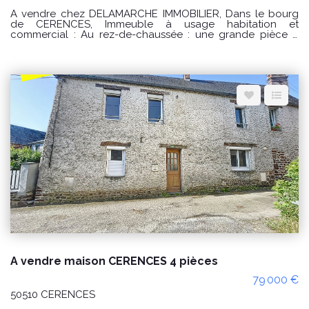
A vendre chez DELAMARCHE IMMOBILIER, Dans le bourg
de CERENCES, Immeuble à usage habitation et
commercial : Au rez-de-chaussée : une grande pièce à
usage de commerce avec coin cuisine aménagée et
équipée , toilettes accès PMR, toilettes privée et accès à la
maison et accès extérieur. Au premier étage : palier
desservant un salon - séjour , une cuisine aménagée et
équipée , toilettes et accès à une terrasse . Au deuxième :
un palier desservant trois chambres , une salle de bains et
toilettes. Au troisième étage : palier desservant une suite
parentale avec salle d'eau privative et toilettes. Par l'accès
à la terrasse un dépendances sur trois niveau avec un
accès indépendant. Grande dépendance sur trois niveaux
de 120 m2 PRIX : 227000€ Honoraires à la charge du
vendeur. Classe énergie : C (157) Classe climat : B (6)
Montant estimé des dépenses annuelles d'énergie pour un
usage standard : entre 2560 € et 3510€ / an Date de
référence des prix de l'énergie utilisés pour établir cette
estimation sur les années 2021, 2022 et 2023 (abonnements
compris). "Les informations sur les risques auxquels ce bien
est exposé sont disponibles sur le site Géorisques :
www.georisques.gouv.fr" Pour visiter : Agence
DELAMARCHE IMMO.COM GINARD Florian 0786274434
A vendre maison CERENCES 4 pièces
79 000 €
50510 CERENCES