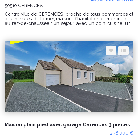
50510 CERENCES
Centre ville de CERENCES, proche de tous commerces et
à 10 minutes de la mer, maison d'habitation comprenant : -
au rez-de-chaussée : un séjour avec un coin cuisine, une
arrière cuisine, un WC avec un lave mains ; - à l'étage : un
palier desservant 3 chambres, une salle de bains et un WC
Courette (50 m²) derrière avec terrasse et abri de jardin.
Disponible dès maintenant Surface habitable : 102.87 m²
Loyer : 680€ par mois charges comprises dont 0 € par
mois de charges forfaitaires. Loyer conventionné (soumis à
condition de ressources) Dépôt de garantie : 680€
Honoraires charge locataire : 544€ TTC dont 68€ TTC
pour l'état des lieux. CLASSE ENERGIE : D et CLASSE
CLIMAT : D Montant estimé des dépenses annuelles
d'énergie pour un usage standard : entre 1090€ et 1540 €
au 01/01/2021 « Les informations sur les risques auxquels
ce bien est exposé sont disponibles sur le site Géorisques :
www.georisques.gouv.fr »
Maison plain pied avec garage Cerences 3 pièces proche des commodités
238 000 €