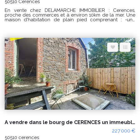
50510 Cerences
En vente chez DELAMARCHE IMMOBILIER : Cerences,
proche des commerces et à environ 10km de la mer. Une
maison d'habitation de plain pied comprenant : -une
entrée avec placard, -une cuisine aménagée et équipée, -
un séjour/salon avec poêle à granulés, -un dégagement
avec 2 placards, -une salle de bains, -2 chambres dont
une avec placard. -un garage. Le tout sur un terrain
d'environ 571m². Prix : 238000 € honoraires à la charge du
vendeur. Classe énergie : D (246) Classe climat : B (7)
Montant estimé des dépenses annuelles d'énergie pour un
usage standard : entre 1450 € et 2030 € / an. Prix moyens
des énergies indexés sur les années 2021, 2022 et 2023
(abonnements compris) "Les informations sur les risques
auxquels ce bien est exposé sont disponibles sur le site
Géorisques : www.georisques.gouv.fr" POUR VISITER :
DELAMARCHE IMMOBILIER, Florian GINARD 07.86.27.44.34
A vendre dans le bourg de CERENCES un immeuble à usage habitation et commercial
227 000 €
50510 cerences