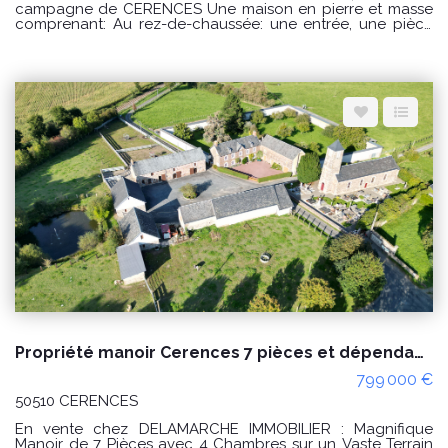
campagne de CERENCES Une maison en pierre et masse
comprenant: Au rez-de-chaussée: une entrée, une pièce
de vie avec un cuisine ouverte, un salon, une salle d'eau,
dégagement avec WC et une buanderie. Possibilité de
créer une chambre au rez-de-chaussée. A l'étage : un
palier desservant une chambre avec sanitaires, un couloir
desservant une seconde chambre avec une pièce à
usage de dressing. Un grenier aménageable au dessus.
Diverses dépendances et un hangar. Un grand bâtiment à
l'arrière de la maison à usage d'étables et une ancienne
boulangerie. Terrain d'environ 5 hectares. Puits. PRIX : 300
000€ Honoraires à la charge du vendeur. Classe énergie :
D (242) Classe climat : D (48) Montant estimé des dépenses
annuelles d'énergie pour un usage standard : entre 3230€
et 4440€ / an Date de référence des prix de l'énergie
utilisés pour établir cette estimation : 01/01/2021 "Les
informations sur les risques auxquels ce bien est exposé
sont disponibles sur le site Géorisques :
www.georisques.gouv.fr" Pour visiter : Agence
DELAMARCHE IMMO.COM Aurélien Etard au 06.29.76.85.09
Propriété manoir Cerences 7 pièces et dépendances, négociable !
799 000 €
50510 CERENCES
En vente chez DELAMARCHE IMMOBILIER : Magnifique
Manoir de 7 Pièces avec 4 Chambres sur un Vaste Terrain