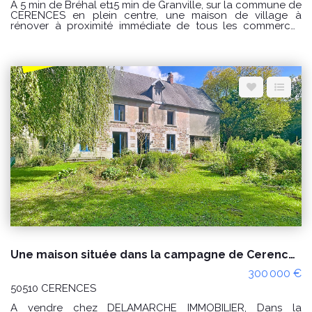
A 5 min de Bréhal et15 min de Granville, sur la commune de
CERENCES en plein centre, une maison de village à
rénover à proximité immédiate de tous les commerces
comprenant : Au rez de chaussée : séjour avec cheminée,
cuisine, salle de bain, wc. A l'étage : 2 chambres et 1
bureau ou lingerie Fenêtre en pvc Volets roulant Relié au
tout à l'égout PRIX : 79000€ Honoraires à la charge du
vendeur. CLASSE ENERGIE : F(391) ; CLASSE CLIMAT : F (86)
Logement à consommation excessive classé F. Montant
estimé des dépenses annuelles d'énergie pour un usage
standard : entre 2360 € et 3250 € / an Prix moyens des
énergies indexés sur les années 2021, 2022 et 2023
(abonnements compris) Les informations sur les risques
auxquels ce bien est exposé sont disponibles sur le site
Géorisques : www.georisques.gouv.fr Pour visiter
Delamarche immobilier Bréhal 02 33 91 40 41 ou contactez
GINARD Florian 0786274434
Une maison située dans la campagne de Cerences 4 pièces, environ 5 hectares de terres.
300 000 €
50510 CERENCES
A vendre chez DELAMARCHE IMMOBILIER, Dans la