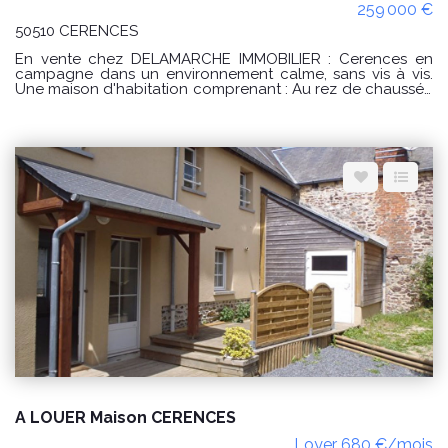
259 000 €
50510 CERENCES
En vente chez DELAMARCHE IMMOBILIER : Cerences en
campagne dans un environnement calme, sans vis à vis.
Une maison d'habitation comprenant : Au rez de chaussée
: -une cuisine, -une buanderie, -un séjour, -une entrée, -une
chambre, -une salle d'eau avec WC, -un débarras, -un WC.
A l'étage : -un palier, -une salle d'eau avec WC, -3
chambres dont une avec un dressing aménagé, -une salle
d'eau avec WC. PRIX : 259000 € Honoraires à la charge du
vendeur. Classe énergie : D (226) Classe climat : B (9)
Montant estimé des dépenses annuelles d'énergie pour un
usage standard : entre 2860 € et 3920 € / an. Prix moyens
des énergies indexés sur les années 2021, 2022, 2023
(abonnements compris) conformément à l'arrêté du 31
mars 2021 en vigueur lors de l'établissement du DPE "Les
informations sur les risques auxquels ce bien est exposé
sont disponibles sur le site Géorisques :
www.georisques.gouv.fr" POUR VISITER : DELAMARCHE
IMMOBILIER, Florian GINARD 07.86.27.44.34
A LOUER Maison CERENCES
Loyer 680 €/mois