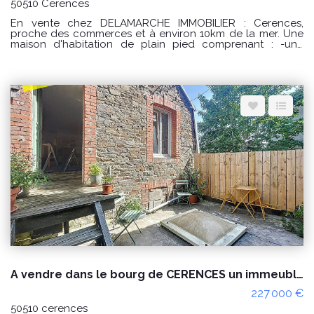
50510 Cerences
En vente chez DELAMARCHE IMMOBILIER : Cerences,
proche des commerces et à environ 10km de la mer. Une
maison d'habitation de plain pied comprenant : -une
entrée avec placard, -une cuisine aménagée et équipée, -
un séjour/salon avec poêle à granulés, -un dégagement
avec 2 placards, -une salle de bains, -2 chambres dont
une avec placard. -un garage. Le tout sur un terrain
d'environ 571m². Prix : 238000 € honoraires à la charge du
vendeur. Classe énergie : D (246) Classe climat : B (7)
Montant estimé des dépenses annuelles d'énergie pour un
usage standard : entre 1450 € et 2030 € / an. Prix moyens
des énergies indexés sur les années 2021, 2022 et 2023
(abonnements compris) "Les informations sur les risques
auxquels ce bien est exposé sont disponibles sur le site
Géorisques : www.georisques.gouv.fr" POUR VISITER :
DELAMARCHE IMMOBILIER, Florian GINARD 07.86.27.44.34
A vendre dans le bourg de CERENCES un immeuble à usage habitation et commercial
227 000 €
50510 cerences