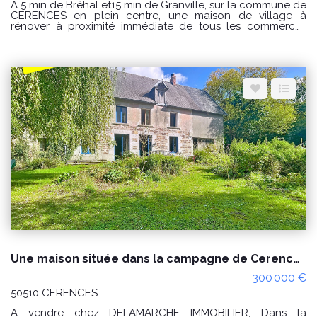
A 5 min de Bréhal et15 min de Granville, sur la commune de
CERENCES en plein centre, une maison de village à
rénover à proximité immédiate de tous les commerces
comprenant : Au rez de chaussée : séjour avec cheminée,
cuisine, salle de bain, wc. A l'étage : 2 chambres et 1
bureau ou lingerie Fenêtre en pvc Volets roulant Relié au
tout à l'égout PRIX : 79000€ Honoraires à la charge du
vendeur. CLASSE ENERGIE : F(391) ; CLASSE CLIMAT : F (86)
Logement à consommation excessive classé F. Montant
estimé des dépenses annuelles d'énergie pour un usage
standard : entre 2360 € et 3250 € / an Prix moyens des
énergies indexés sur les années 2021, 2022 et 2023
(abonnements compris) Les informations sur les risques
auxquels ce bien est exposé sont disponibles sur le site
Géorisques : www.georisques.gouv.fr Pour visiter
Delamarche immobilier Bréhal 02 33 91 40 41 ou contactez
GINARD Florian 0786274434
Une maison située dans la campagne de Cerences 4 pièces, environ 5 hectares de terres.
300 000 €
50510 CERENCES
A vendre chez DELAMARCHE IMMOBILIER, Dans la