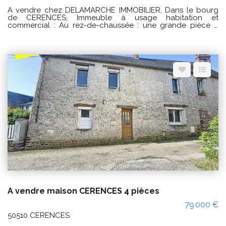
A vendre chez DELAMARCHE IMMOBILIER, Dans le bourg
de CERENCES, Immeuble à usage habitation et
commercial : Au rez-de-chaussée : une grande pièce à
usage de commerce avec coin cuisine aménagée et
équipée , toilettes accès PMR, toilettes privée et accès à la
maison et accès extérieur. Au premier étage : palier
desservant un salon - séjour , une cuisine aménagée et
équipée , toilettes et accès à une terrasse . Au deuxième :
un palier desservant trois chambres , une salle de bains et
toilettes. Au troisième étage : palier desservant une suite
parentale avec salle d'eau privative et toilettes. Par l'accès
à la terrasse un dépendances sur trois niveau avec un
accès indépendant. Grande dépendance sur trois niveaux
de 120 m2 PRIX : 227000€ Honoraires à la charge du
vendeur. Classe énergie : C (157) Classe climat : B (6)
Montant estimé des dépenses annuelles d'énergie pour un
usage standard : entre 2560 € et 3510€ / an Date de
référence des prix de l'énergie utilisés pour établir cette
estimation sur les années 2021, 2022 et 2023 (abonnements
compris). "Les informations sur les risques auxquels ce bien
est exposé sont disponibles sur le site Géorisques :
www.georisques.gouv.fr" Pour visiter : Agence
DELAMARCHE IMMO.COM GINARD Florian 0786274434
A vendre maison CERENCES 4 pièces
79 000 €
50510 CERENCES