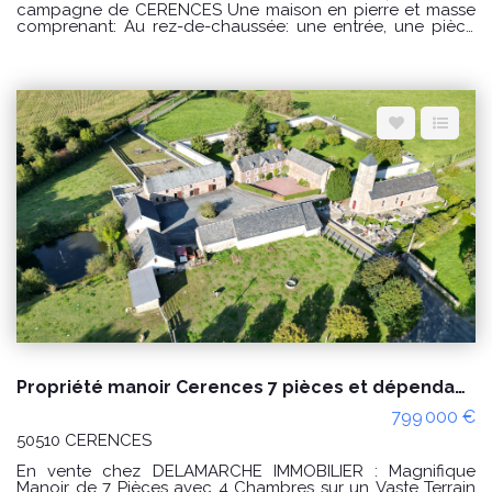
campagne de CERENCES Une maison en pierre et masse
comprenant: Au rez-de-chaussée: une entrée, une pièce
de vie avec un cuisine ouverte, un salon, une salle d'eau,
dégagement avec WC et une buanderie. Possibilité de
créer une chambre au rez-de-chaussée. A l'étage : un
palier desservant une chambre avec sanitaires, un couloir
desservant une seconde chambre avec une pièce à
usage de dressing. Un grenier aménageable au dessus.
Diverses dépendances et un hangar. Un grand bâtiment à
l'arrière de la maison à usage d'étables et une ancienne
boulangerie. Terrain d'environ 5 hectares. Puits. PRIX : 300
000€ Honoraires à la charge du vendeur. Classe énergie :
D (242) Classe climat : D (48) Montant estimé des dépenses
annuelles d'énergie pour un usage standard : entre 3230€
et 4440€ / an Date de référence des prix de l'énergie
utilisés pour établir cette estimation : 01/01/2021 "Les
informations sur les risques auxquels ce bien est exposé
sont disponibles sur le site Géorisques :
www.georisques.gouv.fr" Pour visiter : Agence
DELAMARCHE IMMO.COM Aurélien Etard au 06.29.76.85.09
Propriété manoir Cerences 7 pièces et dépendances, négociable !
799 000 €
50510 CERENCES
En vente chez DELAMARCHE IMMOBILIER : Magnifique
Manoir de 7 Pièces avec 4 Chambres sur un Vaste Terrain