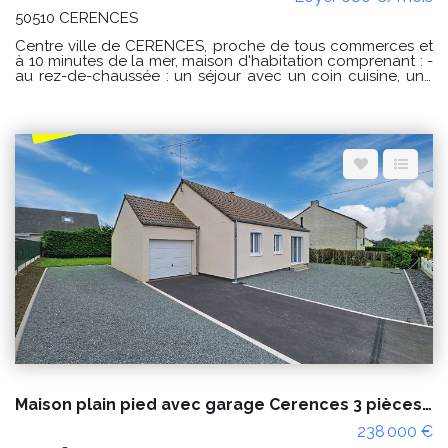
50510 CERENCES
Centre ville de CERENCES, proche de tous commerces et
à 10 minutes de la mer, maison d'habitation comprenant : -
au rez-de-chaussée : un séjour avec un coin cuisine, une
arrière cuisine, un WC avec un lave mains ; - à l'étage : un
palier desservant 3 chambres, une salle de bains et un WC
Courette (50 m²) derrière avec terrasse et abri de jardin.
Disponible dès maintenant Surface habitable : 102.87 m²
Loyer : 680€ par mois charges comprises dont 0 € par
mois de charges forfaitaires. Loyer conventionné (soumis à
condition de ressources) Dépôt de garantie : 680€
Honoraires charge locataire : 544€ TTC dont 68€ TTC
pour l'état des lieux. CLASSE ENERGIE : D et CLASSE
CLIMAT : D Montant estimé des dépenses annuelles
d'énergie pour un usage standard : entre 1090€ et 1540 €
au 01/01/2021 « Les informations sur les risques auxquels
ce bien est exposé sont disponibles sur le site Géorisques :
www.georisques.gouv.fr »
Maison plain pied avec garage Cerences 3 pièces proche des commodités
238 000 €