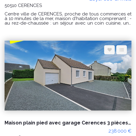
50510 CERENCES
Centre ville de CERENCES, proche de tous commerces et
à 10 minutes de la mer, maison d'habitation comprenant : -
au rez-de-chaussée : un séjour avec un coin cuisine, une
arrière cuisine, un WC avec un lave mains ; - à l'étage : un
palier desservant 3 chambres, une salle de bains et un WC
Courette (50 m²) derrière avec terrasse et abri de jardin.
Disponible dès maintenant Surface habitable : 102.87 m²
Loyer : 680€ par mois charges comprises dont 0 € par
mois de charges forfaitaires. Loyer conventionné (soumis à
condition de ressources) Dépôt de garantie : 680€
Honoraires charge locataire : 544€ TTC dont 68€ TTC
pour l'état des lieux. CLASSE ENERGIE : D et CLASSE
CLIMAT : D Montant estimé des dépenses annuelles
d'énergie pour un usage standard : entre 1090€ et 1540 €
au 01/01/2021 « Les informations sur les risques auxquels
ce bien est exposé sont disponibles sur le site Géorisques :
www.georisques.gouv.fr »
Maison plain pied avec garage Cerences 3 pièces proche des commodités
238 000 €