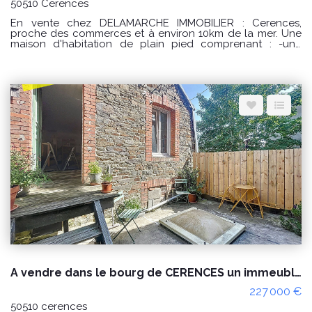
50510 Cerences
En vente chez DELAMARCHE IMMOBILIER : Cerences,
proche des commerces et à environ 10km de la mer. Une
maison d'habitation de plain pied comprenant : -une
entrée avec placard, -une cuisine aménagée et équipée, -
un séjour/salon avec poêle à granulés, -un dégagement
avec 2 placards, -une salle de bains, -2 chambres dont
une avec placard. -un garage. Le tout sur un terrain
d'environ 571m². Prix : 238000 € honoraires à la charge du
vendeur. Classe énergie : D (246) Classe climat : B (7)
Montant estimé des dépenses annuelles d'énergie pour un
usage standard : entre 1450 € et 2030 € / an. Prix moyens
des énergies indexés sur les années 2021, 2022 et 2023
(abonnements compris) "Les informations sur les risques
auxquels ce bien est exposé sont disponibles sur le site
Géorisques : www.georisques.gouv.fr" POUR VISITER :
DELAMARCHE IMMOBILIER, Florian GINARD 07.86.27.44.34
A vendre dans le bourg de CERENCES un immeuble à usage habitation et commercial
227 000 €
50510 cerences