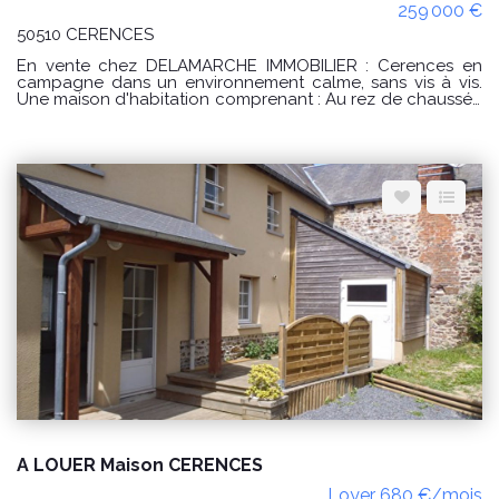
259 000 €
50510 CERENCES
En vente chez DELAMARCHE IMMOBILIER : Cerences en
campagne dans un environnement calme, sans vis à vis.
Une maison d'habitation comprenant : Au rez de chaussée
: -une cuisine, -une buanderie, -un séjour, -une entrée, -une
chambre, -une salle d'eau avec WC, -un débarras, -un WC.
A l'étage : -un palier, -une salle d'eau avec WC, -3
chambres dont une avec un dressing aménagé, -une salle
d'eau avec WC. PRIX : 259000 € Honoraires à la charge du
vendeur. Classe énergie : D (226) Classe climat : B (9)
Montant estimé des dépenses annuelles d'énergie pour un
usage standard : entre 2860 € et 3920 € / an. Prix moyens
des énergies indexés sur les années 2021, 2022, 2023
(abonnements compris) conformément à l'arrêté du 31
mars 2021 en vigueur lors de l'établissement du DPE "Les
informations sur les risques auxquels ce bien est exposé
sont disponibles sur le site Géorisques :
www.georisques.gouv.fr" POUR VISITER : DELAMARCHE
IMMOBILIER, Florian GINARD 07.86.27.44.34
A LOUER Maison CERENCES
Loyer 680 €/mois