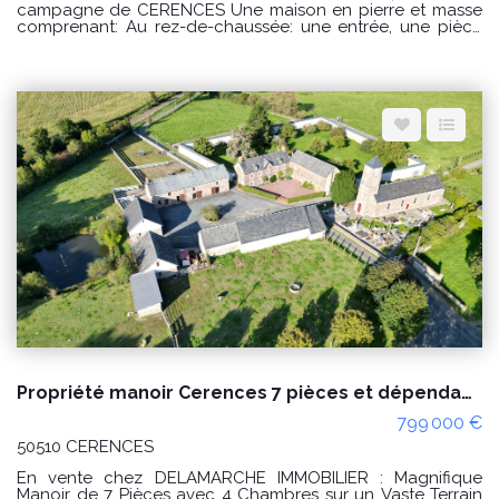
campagne de CERENCES Une maison en pierre et masse
comprenant: Au rez-de-chaussée: une entrée, une pièce
de vie avec un cuisine ouverte, un salon, une salle d'eau,
dégagement avec WC et une buanderie. Possibilité de
créer une chambre au rez-de-chaussée. A l'étage : un
palier desservant une chambre avec sanitaires, un couloir
desservant une seconde chambre avec une pièce à
usage de dressing. Un grenier aménageable au dessus.
Diverses dépendances et un hangar. Un grand bâtiment à
l'arrière de la maison à usage d'étables et une ancienne
boulangerie. Terrain d'environ 5 hectares. Puits. PRIX : 300
000€ Honoraires à la charge du vendeur. Classe énergie :
D (242) Classe climat : D (48) Montant estimé des dépenses
annuelles d'énergie pour un usage standard : entre 3230€
et 4440€ / an Date de référence des prix de l'énergie
utilisés pour établir cette estimation : 01/01/2021 "Les
informations sur les risques auxquels ce bien est exposé
sont disponibles sur le site Géorisques :
www.georisques.gouv.fr" Pour visiter : Agence
DELAMARCHE IMMO.COM Aurélien Etard au 06.29.76.85.09
Propriété manoir Cerences 7 pièces et dépendances, négociable !
799 000 €
50510 CERENCES
En vente chez DELAMARCHE IMMOBILIER : Magnifique
Manoir de 7 Pièces avec 4 Chambres sur un Vaste Terrain