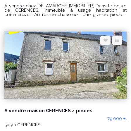
A vendre chez DELAMARCHE IMMOBILIER, Dans le bourg
de CERENCES, Immeuble à usage habitation et
commercial : Au rez-de-chaussée : une grande pièce à
usage de commerce avec coin cuisine aménagée et
équipée , toilettes accès PMR, toilettes privée et accès à la
maison et accès extérieur. Au premier étage : palier
desservant un salon - séjour , une cuisine aménagée et
équipée , toilettes et accès à une terrasse . Au deuxième :
un palier desservant trois chambres , une salle de bains et
toilettes. Au troisième étage : palier desservant une suite
parentale avec salle d'eau privative et toilettes. Par l'accès
à la terrasse un dépendances sur trois niveau avec un
accès indépendant. Grande dépendance sur trois niveaux
de 120 m2 PRIX : 227000€ Honoraires à la charge du
vendeur. Classe énergie : C (157) Classe climat : B (6)
Montant estimé des dépenses annuelles d'énergie pour un
usage standard : entre 2560 € et 3510€ / an Date de
référence des prix de l'énergie utilisés pour établir cette
estimation sur les années 2021, 2022 et 2023 (abonnements
compris). "Les informations sur les risques auxquels ce bien
est exposé sont disponibles sur le site Géorisques :
www.georisques.gouv.fr" Pour visiter : Agence
DELAMARCHE IMMO.COM GINARD Florian 0786274434
A vendre maison CERENCES 4 pièces
79 000 €
50510 CERENCES