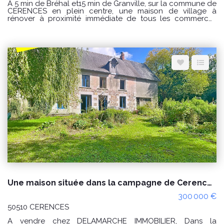
A 5 min de Bréhal et15 min de Granville, sur la commune de
CERENCES en plein centre, une maison de village à
rénover à proximité immédiate de tous les commerces
comprenant : Au rez de chaussée : séjour avec cheminée,
cuisine, salle de bain, wc. A l'étage : 2 chambres et 1
bureau ou lingerie Fenêtre en pvc Volets roulant Relié au
tout à l'égout PRIX : 79000€ Honoraires à la charge du
vendeur. CLASSE ENERGIE : F(391) ; CLASSE CLIMAT : F (86)
Logement à consommation excessive classé F. Montant
estimé des dépenses annuelles d'énergie pour un usage
standard : entre 2360 € et 3250 € / an Prix moyens des
énergies indexés sur les années 2021, 2022 et 2023
(abonnements compris) Les informations sur les risques
auxquels ce bien est exposé sont disponibles sur le site
Géorisques : www.georisques.gouv.fr Pour visiter
Delamarche immobilier Bréhal 02 33 91 40 41 ou contactez
GINARD Florian 0786274434
Une maison située dans la campagne de Cerences 4 pièces, environ 5 hectares de terres.
300 000 €
50510 CERENCES
A vendre chez DELAMARCHE IMMOBILIER, Dans la