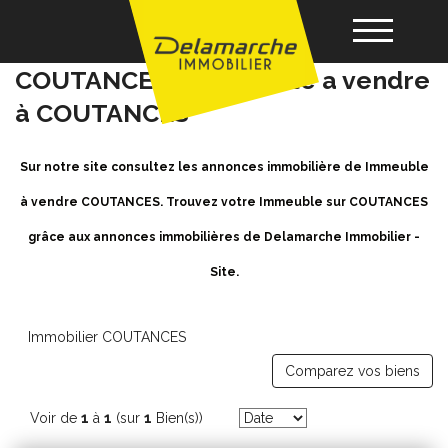
Achat / Vente Immeuble
COUTANCES - Immeuble a vendre
à COUTANCES
Acheter
Sur notre site consultez les annonces immobilière de Immeuble
Louer
à vendre COUTANCES. Trouvez votre Immeuble sur COUTANCES
grâce aux annonces immobilières de Delamarche Immobilier -
Vendre
Site.
Gérance
Immobilier COUTANCES
Nos agences
Comparez vos biens
Voir de
1
à
1
(sur
1
Bien(s))