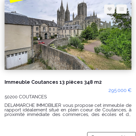
Espace client
Nous contacter
Immeuble Coutances 13 pièces 348 m2
295 000 €
50200 COUTANCES
DELAMARCHE IMMOBILIER vous propose cet immeuble de
rapport idéalement situé en plein coeur de Coutances, à
proximité immédiate des commerces, des écoles et de
toutes les commodités. Développant de beaux volumes
sur plusieurs niveaux, cet immeuble offre un fort potentiel
de réhabilitation et représente une opportunité rare pour
un investisseur souhaitant développer un projet locatif ou