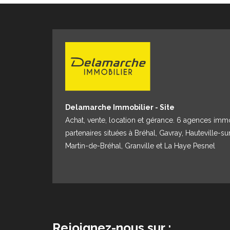
www.georisques.gouv.fr POUR VISITER : Agence DELAMARCHE Brehal,
GINARD Florian 07.86.27.44.34
Delamarche Immobilier - Site
Achat, vente, location et gérance. 6 agences imm
partenaires situées à Bréhal, Gavray, Hauteville-su
Martin-de-Bréhal, Granville et La Haye Pesnel
Rejoignez-nous sur :