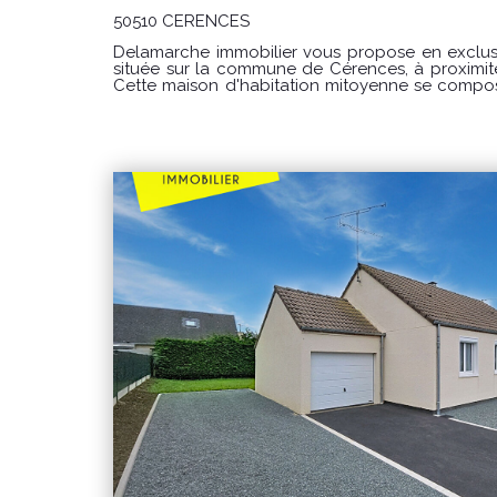
50510 CERENCES
Delamarche immobilier vous propose en exclus
située sur la commune de Cérences, à proximi
Cette maison d'habitation mitoyenne se compose au rez-de-chaussée d'une
entrée, d'une cuisine avec coin repas équipée d'
d'une chaufferie à l'arrière, d'un WC et d'un débarras. Au premie
palier dessert trois chambres ainsi qu'une s
deuxième étage propose un grenier aménage
espace supplémentaire selon vos projets. À l'extérieur, vous bénéficierez d'un
garage indépendant. L'ensemble est édifié sur un terrain de 670 m². CLASSE
ENERGIE : E (274) CLASSE CLIMAT : D (48) Montant estimé des dépenses
annuelles d'énergie pour un usage standard : entre 2 250 € et 3 120
Date de référence des prix de l'énergie utilisés
:2021-2022-2023 Les informations sur les risques auxquels ce bien est exposé
sont disponibles sur le site Géorisques : www.georisques.go
€uros honoraire charge vendeur REF : 10475SR Pour visiter contacter
Delamarche immobilier Gavray Simon Regnault a
40 40