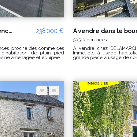
Maison plain pied avec garage Cerences 3 pièces proche des commodités
238 000 €
50510 cerences
A vendre chez DELAMARCHE IMMOBILIER, Dan
Immeuble à usage habitation et commerci
isine aménagée et équipée, -
grande pièce à usage de co
égagement avec 2 placards, -
, toilettes accès PMR, toilett
ard. -un garage. Le tout
Au premier étage : palier de
et équipée , toilettes et a
desservant trois chambres , un
ndard : entre 1450 € et 2030
palier desservant une suite pa
es années 2021, 2022 et 2023
l'accès à la terrasse un 
indépendant. Grande dépendance su
es : www.georisques.gouv.fr"
Honoraires à la charge du vendeur. Classe énergie : C (157) C
 GINARD 07.86.27.44.34
(6) Montant estimé des dépe
: entre 2560 € et 3510€ / an
pour établir cette estimation sur les années 2021, 2022 et 2023 (abonnements
compris). "Les informations sur les risques auxquels ce bien est exposé sont
disponibles sur le site Géorisques
Agence DELAMARCHE IMMO.C