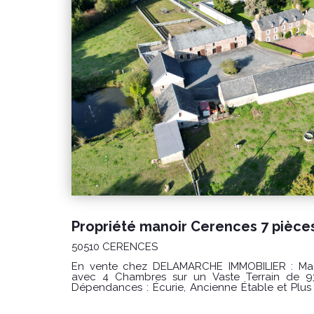
0786274434
50510 CERENCES
En vente chez DELAMARCHE IMMOBILIER : Magnifique Manoir de 7 Pièces
avec 4 Chambres sur un Vaste Terrain de 
Dépendances : Écurie, Ancienne Étable et Plus Encore ! Vous r
cadre idéal pour vivre en harmonie avec la n
espace luxueux et spacieux ? Ne cherchez pa