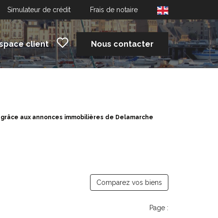
Simulateur de crédit
Frais de notaire
space client
Nous contacter
S grâce aux annonces immobilières de Delamarche
Comparez vos biens
Page :