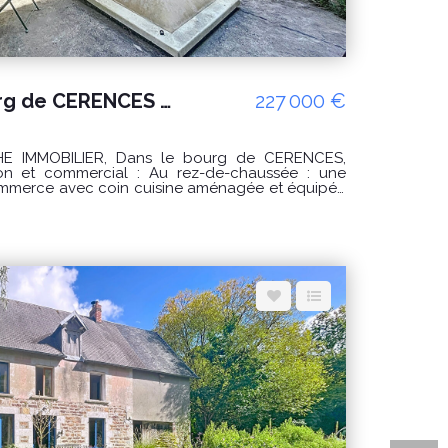
A vendre dans le bourg de CERENCES un immeuble à usage habitation et commercial
227 000 €
s le bourg de CERENCES,
al : Au rez-de-chaussée : une
mmerce avec coin cuisine aménagée et équipée
es privée et accès à la maison et accès extérieur.
sservant un salon - séjour , une cuisine aménagée
ccès à une terrasse . Au deuxième : un palier
e salle de bains et toilettes. Au troisième étage :
rentale avec salle d'eau privative et toilettes. Par
dépendances sur trois niveau avec un accès
r trois niveaux de 120 m2 PRIX : 227000€
lasse climat : B
nses annuelles d'énergie pour un usage standard
 Date de référence des prix de l'énergie utilisés
 : www.georisques.gouv.fr" Pour visiter :
OM GINARD Florian 0786274434