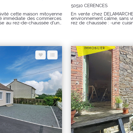
50510 CERENCES
ivité cette maison mitoyenne
En vente chez DELAMARCHE IMMOBILIER : Ceren
té immédiate des commerces.
environnement calme, sans vis
rez de chaussée : -une cuisine, -une buanderie, -un séjour, -une entrée, -une
un insert, d'un salon-séjour,
chambre, -une salle d'eau avec WC
r étage, un
palier, -une salle d'eau a
alle de bains avec WC. Le
aménagé, -une salle d'eau avec WC. PRIX : 259000 € Honor
able, idéal pour créer un
du vendeur. Classe énergie : D (226) Classe climat : B (9) Montant estimé des
dépenses annuelles d'énergi
€ / an. Prix moyens des éne
(abonnements compris) confo
 € / an
lors de l'établissement du DPE "Les informations sur les risques auxq
 pour établir cette estimation
bien est exposé sont 
www.georisques.gouv.fr" POUR VISITER : DELAMARCHE IMMOBILIER, Florian
uv.fr PRIX : 149 000
GINARD 07.86.27.44.34
u 06 14 87 59 85 ou 02 33 61