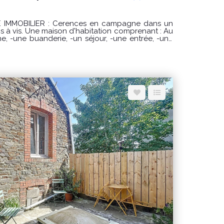
ces en campagne dans un
 à vis. Une maison d'habitation comprenant : Au
, -un débarras, -un WC. A l'étage : -un
vec WC, -3 chambres dont une avec un dressing
aires à la charge
e pour un usage standard : entre 2860 € et 3920
rgies indexés sur les années 2021, 2022, 2023
rmément à l'arrêté du 31 mars 2021 en vigueur
uels ce
disponibles sur le site Géorisques :