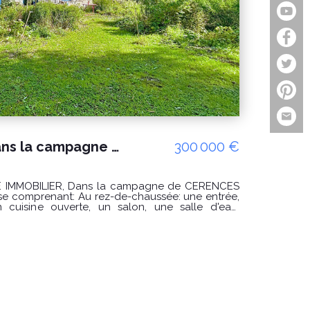
Une maison située dans la campagne de Cerences 4 pièces, environ 5 hectares de terres.
300 000 €
 campagne de CERENCES
se comprenant: Au rez-de-chaussée: une entrée,
cuisine ouverte, un salon, une salle d'eau,
uanderie. Possibilité de créer une chambre au
ge : un palier desservant une chambre avec
servant une seconde chambre avec une pièce à
essus. Diverses
enne boulangerie. Terrain d'environ 5 hectares.
nce des