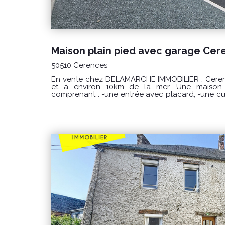
50510 Cerences
En vente chez DELAMARCHE IMMOBILIER : Cerences, proche des commerces
et à environ 10km de la mer. Une maison d'habitation de plain pied
comprenant : -une entrée avec placard, -une cu
un séjour/salon avec poêle à granulés, -un d
une salle de bains, -2 chambres dont une avec plac
sur un terrain d'environ 571m². Prix : 238000 € honoraires à la charge du
vendeur. Classe énergie : D (246) Classe climat : B (7) Montant estimé des
dépenses annuelles d'énergie pour un usage sta
€ / an. Prix moyens des énergies indexés sur l
(abonnements compris) "Les informations sur les risques auxquels ce bien est
exposé sont disponibles sur le site Géorisqu
POUR VISITER : DELAMARCHE IMMOBILIER, Florian