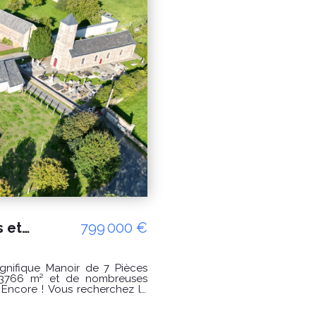
prix de l'énergie utilisés po
informations sur les risques
le site Géorisques : www.georisques.
DELAMARCHE IMMO.COM Auréli
Propriété manoir Cerences 7 pièces et dépendances, négociable !
799 000 €
93766 m² et de nombreuses
echerchez le
ature tout en profitant d'un
s plus loin ! Ce magnifique