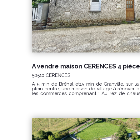
A vendre maison CERENCES 4 pièce
50510 CERENCES
A 5 min de Bréhal et15 min de Granville, su
plein centre, une maison de village à rénover à proximité immédiate de tous
les commerces comprenant : Au rez de chaussée : séjour avec cheminée,
cuisine, salle de bain, wc. A l'étage : 2 chambres et 1 bureau ou lingerie
Fenêtre en pvc Volets roulant Relié au tout à l'égout PRIX : 79000€ Hono
à la charge du vendeur. CLASSE ENERGIE : F(391) ; CLASSE CLIMAT : F (86)
Logement à consommation excessive classé F. Montant estimé des dépenses
annuelles d'énergie pour un usage standard : ent
moyens des énergies indexés sur les années 202
compris) Les informations sur les risques auxquels ce bien est exposé sont
disponibles sur le site Géorisques : www.georisques.g
Delamarche immobilier Bréhal 02 33 91 40 41 