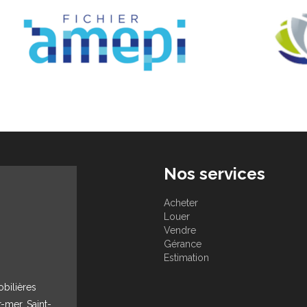
Nos services
Acheter
Louer
Vendre
Gérance
Estimation
obilières
r-mer, Saint-