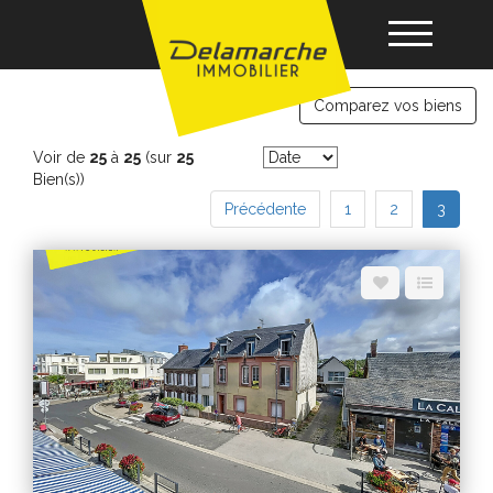
immobilier Brehal
Comparez vos biens
Acheter
Voir de
25
à
25
(sur
25
Bien(s))
Louer
Précédente
1
2
3
Vendre
Gérance
Nos agences