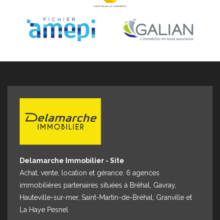
5350€ / an Prix moyens des énergies indexés sur les
années 2021, 2022 et 2023 (abonnements compris) Les
informations sur les risques auxquels ce bien est
exposé sont disponibles sur le site Géorisques :
www.georisques.gouv.fr TOTAL LOYER 1494,18 € par
mois ref 8594LN Les informations sur les risques
auxquels ce bien est exposé sont disponibles sur le
site Géorisques : www.georisques.gouv.fr Pour visiter :
DELAMARCHE IMMOBILIER BREHAL 02 33 91 40 41 ou
Rendez-vous avec Nadège Lepleux 0629768509
Delamarche Immobilier - Site
Achat, vente, location et gérance. 6 agences
immobilières partenaires situées à Bréhal, Gavray,
Hauteville-sur-mer, Saint-Martin-de-Bréhal, Granville et
La Haye Pesnel