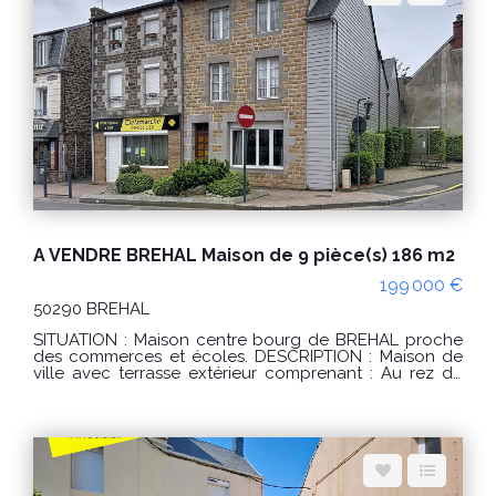
A (35) Classe climat : A (1) Montant estimé des
dépenses annuelles d'énergie pour un usage
standard : entre 380 € et 560 € / an. Prix moyens des
énergies indexés sur les années 2021, 2022, 2023
(abonnements compris) conformément à l'arrêté du 31
mars 2021 en vigueur lors de l'établissement du DPE
Les informations sur les risques auxquels ce bien est
exposé sont disponibles sur le site Géorisques :
www.georisques.gouv.fr POUR VISITER : Agence
DELAMARCHE IMMO.COM 14 rue du Général de Gaulle
50290 BREHAL ou Florian GINARD 0786274434
A VENDRE BREHAL Maison de 9 pièce(s) 186 m2
199 000 €
50290 BREHAL
SITUATION : Maison centre bourg de BREHAL proche
des commerces et écoles. DESCRIPTION : Maison de
ville avec terrasse extérieur comprenant : Au rez de
chaussée : une entrée, une salle à manger, une cuisine
aménagée, un sas véranda, un grand salon, un wc,
une salle d'eau , une buanderie. Au 1er étage coté rue
: un palier desservant 2 chambres. Au 2eme étage
côté rue : un palier desservant 2 chambres dont une
avec wc et lavabo. Grenier au dessus. Au 1er étage
coté arrière : un palier desservant 2 chambres et un