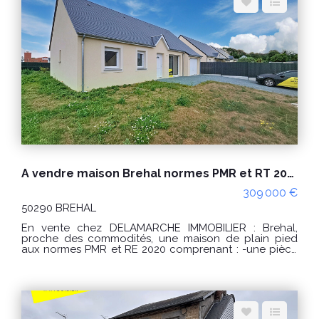
grenier. Terrain clos et paysagé Un appentis Terrasse
PRIX : 500000 € Honoraires à la charge du vendeur.
Classe énergie : C (134) Classe climat : C (20) Montant
estimé des dépenses annuelles d'énergie pour un
usage standard : entre 1800€ et 2490€ / an Date de
référence des prix de l'énergie utilisés pour établir
cette estimation : 01/01/2021 "Les informations sur les
risques auxquels ce bien est exposé sont disponibles
sur le site Géorisques : www.georisques.gouv.fr" Pour
visiter : Agence DELAMARCHE IMMO.COM Marina PAUL
au 06.29.76.85.09
A vendre maison Brehal normes PMR et RT 2020 plain pied 4 pièces 88 m²
309 000 €
50290 BREHAL
En vente chez DELAMARCHE IMMOBILIER : Brehal,
proche des commodités, une maison de plain pied
aux normes PMR et RE 2020 comprenant : -une pièce
de vie, -une cuisine, -3 chambres, -une salle d'eau, -un
WC, -un dégagement, -un garage. Terrain d'environ
409m². Confort : -huisseries alu et PVC, -plain pied, -RE
2020 -bonne exposition, -pompe à chaleur... Prix de
vente de 309000 € Honoraires à la charge du
vendeur. FRAIS DE NOTAIRE REDUITS Classe énergie :