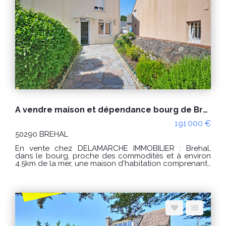
pièce d'eau avec lavabo, bidet et wc. Grenier au
dessus. Petite courette (terrasse) au rez de chaussée
au centre. CLASSE ENERGIE : E (247) - CLASSE CLIMAT :
E (54) Montant estimé des dépenses annuelles
d'énergie pour un usage standard : entre 3996 € et
5406 € / an Prix moyens des énergies indexés sur les
années 2021, 2022 et 2023 (abonnements compris) "Les
informations sur les risques auxquels ce bien est
exposé sont disponibles sur le site Géorisques :
www.georisques.gouv.fr"
A vendre maison et dépendance bourg de Brehal 3 pièces
191 000 €
50290 BREHAL
En vente chez DELAMARCHE IMMOBILIER : Brehal,
dans le bourg, proche des commodités et à environ
4.5km de la mer, une maison d'habitation comprenant :
Au rez de chaussée : -un salon/séjour avec poêle à
granulés, -une cuisine, -une salle d'eau avec WC, -un
dégagement. A l'étage : -un palier, -2 chambres.
Grenier au dessus, Petit garage et dépendance
d'environ 20.50m² avec grenier au dessus. Le tout sur
un terrain d'environ 346m² PRIX : 191000 € Honoraires
à la charge du vendeur. Classe énergie : D (245)
Classe climat : B (7) Montant estimé des dépenses