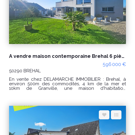
(129) Classe climat : B (7) Montant estimé des
dépenses annuelles d'énergie pour un usage
standard : entre 1790€ et 2470€ / an. Prix moyens des
énergies indexés sur les années 2021, 2022 et 2023
(abonnements compris) "Les informations sur les
risques auxquels ce bien est exposé sont disponibles
sur le site Géorisques : www.georisques.gouv.fr" POUR
VISITER : DELAMARCHE IMMOBILIER, Aurélien Etard au
06.29.76.85.09
A vendre maison contemporaine Brehal 6 pièces proche des commerces
596 000 €
50290 BREHAL
En vente chez DELAMARCHE IMMOBILIER : Brehal, à
environ 500m des commodités, 4 km de la mer et
10km de Granville, une maison d'habitation
comprenant : Au rez-de-chaussée : - Une cuisine
aménagée et équipée, - Une salle à manger, - Une
entrée avec un placard, - Un W.C, - Un salon, - 2
chambres dont une avec un placard, - Un dressing
aménagée, - Une salle d'eau avec un W.C, - Une
arrière cuisine. Au premier étage : - Une mezzanine, - 2
chambres, - Un débarras, - Une salle de bain avec un
W.C, - Une pièce. Un garage et une pergola. PRIX :
596000 € Honoraires à la charge du vendeur. Classe
énergie : A (44) Classe climat : A (1) Montant estimé des