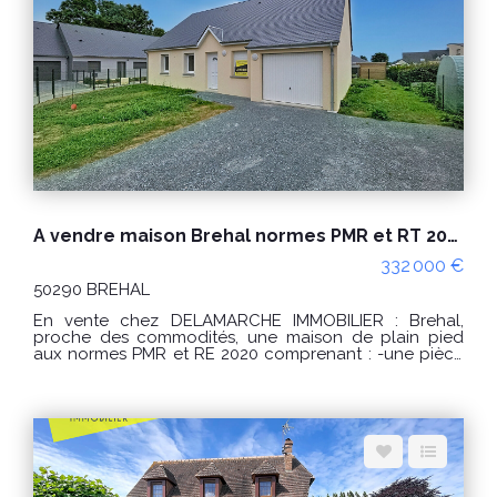
d'énergie pour un usage standard : entre 4360 € et
5970 € / an. Prix moyens des énergies indexés sur les
années 2021, 2022 et 2023 (abonnements compris).
Logement à consommation énergétique excessive
classé F. "Les informations sur les risques auxquels ce
bien est exposé sont disponibles sur le site Géorisques
: www.georisques.gouv.fr" POUR VISITER :
DELAMARCHE IMMOBILIER, Florian GINARD
07.86.27.44.34
A vendre maison Brehal normes PMR et RT 2020 plain pied 4 pièces 88 m²
332 000 €
50290 BREHAL
En vente chez DELAMARCHE IMMOBILIER : Brehal,
proche des commodités, une maison de plain pied
aux normes PMR et RE 2020 comprenant : -une pièce
de vie, -une cuisine, -3 chambres, -une salle d'eau, -un
WC, -un dégagement, -un garage. Terrain d'environ
473m². Confort : -huisseries alu et PVC, -plain pied, -RE
2020 -bonne exposition, -pompe à chaleur... Prix de
vente de 332 000 € Honoraires à la charge du
vendeur. FRAIS DE NOTAIRE REDUITS Classe énergie :
A (34) Classe climat : A (1) Montant estimé des
dépenses annuelles d'énergie pour un usage