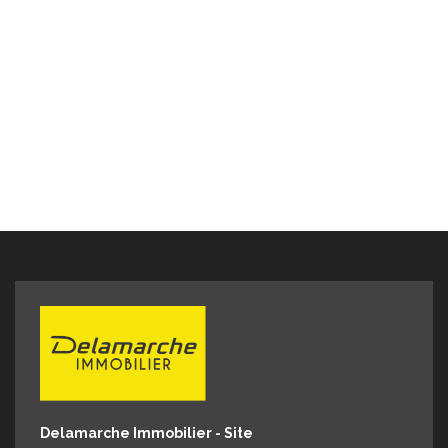
informations sur les risques auxquels ce bien est
exposé sont disponibles sur le site Géorisques :
www.georisques.gouv.fr" POUR VISITER : DELAMARCHE
IMMOBILIER, Florian GINARD 07.86.27.44.34
Delamarche Immobilier - Site