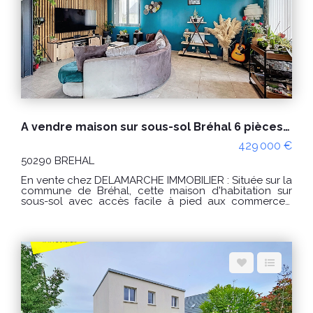
années 2021, 2022 et 2023 (abonnements compris) "Les
informations sur les risques auxquels ce bien est
exposé sont disponibles sur le site Géorisques :
www.georisques.gouv.fr" POUR VISITER : Agence
DELAMARCHE BREHAL ou Florian GINARD 0786274434
A vendre maison sur sous-sol Bréhal 6 pièces - 5 chambres
429 000 €
50290 BREHAL
En vente chez DELAMARCHE IMMOBILIER : Située sur la
commune de Bréhal, cette maison d'habitation sur
sous-sol avec accès facile à pied aux commerces,
comprenant : Sous-sol complet avec une belle
hauteur sous plafond offrant de nombreuses
possibilités d'aménagement. Au rez-de-chaussée :
entrée sur salon/séjour avec un poêle à bois donnant
sur une belle terrasse sur pilotis de 40m², exposé plein
sud, cuisine aménagée et équipée, deux chambres,
une salle de bain ( baignoire et douche à l'italienne )
et un wc indépendant. A l'étage : palier, trois chambres
et une salle de bain avec wc. Terrain de 600m², arboré
avec bambous et palmiers, cabanon et un belle