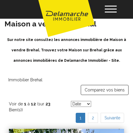
Achat / Vente Maison Brehal -
Maison a vendre à Brehal
Acheter
Sur notre site consultez les annonces immobilière de Maison à
vendre Brehal. Trouvez votre Maison sur Brehal grâce aux
Louer
annonces immobilières de Delamarche Immobilier - Site.
Vendre
Immobilier Brehal
Comparez vos biens
Gérance
Voir de
1
à
12
(sur
23
Nos agences
Bien(s))
1
2
Suivante