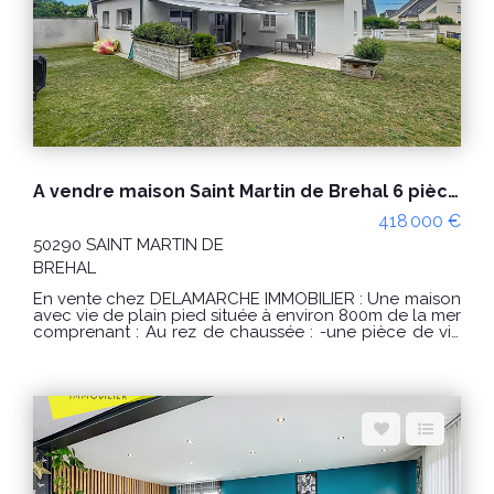
dépenses annuelles d'énergie pour un usage
standard : entre 750 € et 1060 € / an. Prix moyens des
énergies indexés sur les années 2021, 2022, 2023
(abonnements compris) conformément à l'arrêté du 31
mars 2021 en vigueur lors de l'établissement du DPE.
"Les informations sur les risques auxquels ce bien est
exposé sont disponibles sur le site Géorisques :
www.georisques.gouv.fr" Pour visiter : Agence
DELAMARCHE IMMO.COM Florian GINARD
07.86.27.44.34
A vendre maison Saint Martin de Brehal 6 pièces plage à pied
418 000 €
50290 SAINT MARTIN DE
BREHAL
En vente chez DELAMARCHE IMMOBILIER : Une maison
avec vie de plain pied située à environ 800m de la mer
comprenant : Au rez de chaussée : -une pièce de vie
avec cuisine aménagée et équipée et poêle à
granulés, -un dégagement, -2 chambres, -un WC, -une
salle d'eau, -un bureau. A l'étage : -un palier, -2
chambres, -un débarras, -une salle d'eau, -un WC.
Double garage. PRIX : 418 000 € Honoraires à la
charge du vendeur. Classe énergie : D (243) Classe
climat : B (7) Montant estimé des dépenses annuelles
d'énergie pour un usage standard : entre 2300 € et
3160 € / an Prix moyens des énergies indexés sur les