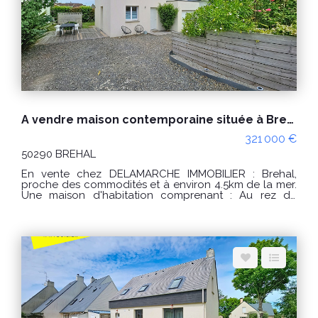
espace pour le stationnement de véhicules, bateau
ou camping-car. PRIX : 429 000€ Honoraires à la
charge du vendeur. Réf : 10421AE Classe énergie : C
(70) Classe climat : A (4) Montant estimé des dépenses
annuelles d'énergie pour un usage standard : entre
1270€ et 1770€ / an. Prix moyens des énergies
indexés sur les années 2021, 2022 et 2023
(abonnements compris) "Les informations sur les
risques auxquels ce bien est exposé sont disponibles
sur le site Géorisques : www.georisques.gouv.fr" POUR
VISITER : DELAMARCHE IMMOBILIER, Aurélien Etard au
A vendre maison contemporaine située à Brehal
06.29.76.85.09
321 000 €
50290 BREHAL
En vente chez DELAMARCHE IMMOBILIER : Brehal,
proche des commodités et à environ 4.5km de la mer.
Une maison d'habitation comprenant : Au rez de
chaussée : -une pièce de vie avec cuisine aménagée
et équipée, -une entrée, -un séjour/salon, -un
dégagement, -une chambre, -une salle d'eau, -un
débarras, -un WC. A l'étage : -un palier, -3 chambres, -
un WC, -une salle de bains. Un garage. Le tout sur un
terrain d'environ 334m² PRIX : 321000 € Honoraires à la
charge du vendeur. Classe énergie : A (48) Classe
climat : A (1) Montant estimé des dépenses annuelles
d'énergie pour un usage standard : entre 560 € et 790
€ / an. Prix moyens des énergies indexés sur les
années 2021, 2022 et 2023 (abonnements compris) "Les