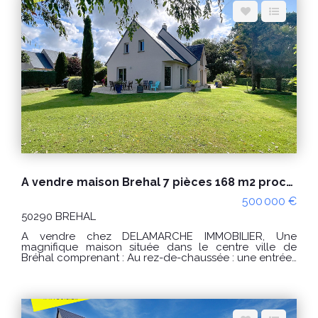
Espace client
Nous contacter
A vendre maison Brehal 7 pièces 168 m2 proche des commerces
500 000 €
50290 BREHAL
A vendre chez DELAMARCHE IMMOBILIER, Une
magnifique maison située dans le centre ville de
Bréhal comprenant : Au rez-de-chaussée : une entrée ,
une cuisine aménagée et équipée, un séjour, un salon
avec poêle à bois, une chambre , une salle de bains
avec douche, toilettes. À l'étage : une grande
mezzanine desservant trois chambres , une salle d'eau
et toilettes. Un garage. Un second garage avec