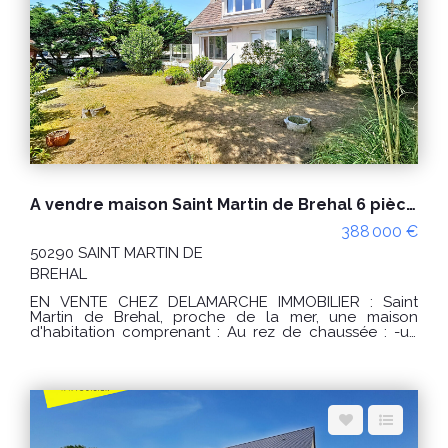
annuelles d'énergie pour un usage standard : entre
1070 € et 1510 € / an. Prix moyens des énergies
indexés sur les années 2021, 2022, 2023 (abonnements
compris) conformément à l'arrêté du 31 mars 2021 en
vigueur lors de l'établissement du DPE "Les
informations sur les risques auxquels ce bien est
exposé sont disponibles sur le site Géorisques :
www.georisques.gouv.fr" POUR VISITER : DELAMARCHE
IMMOBILIER, Florian GINARD 07.86.27.44.34
A vendre maison Saint Martin de Brehal 6 pièces
388 000 €
50290 SAINT MARTIN DE
BREHAL
EN VENTE CHEZ DELAMARCHE IMMOBILIER : Saint
Martin de Brehal, proche de la mer, une maison
d'habitation comprenant : Au rez de chaussée : -un
séjour/salon, -une entrée, -une cuisine, -un WC, -un
dégagement, -2 chambres, -une salle de bains. A
l'étage : -un palier, -3 chambres, -une salle de bains.
Sous-sol avec garage, pièce et salle d'eau. Le tout sur
un terrain d'environ 560m². PRIX : 388000 € Honoraires
à la charge du vendeur. Classe énergie : F (364) Classe
climat : F (77) Montant estimé des dépenses annuelles