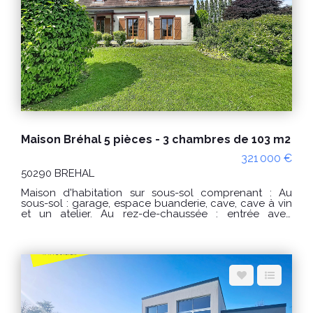
standard : entre 370 € et 560 € / an. Prix moyens des
énergies indexés sur les années 2021, 2022, 2023
(abonnements compris) conformément à l'arrêté du 31
mars 2021 en vigueur lors de l'établissement du DPE
Les informations sur les risques auxquels ce bien est
exposé sont disponibles sur le site Géorisques :
www.georisques.gouv.fr POUR VISITER : Agence
DELAMARCHE IMMO.COM 14 rue du Général de Gaulle
50290 BREHAL ou Florian GINARD 0786274434
Maison Bréhal 5 pièces - 3 chambres de 103 m2
321 000 €
50290 BREHAL
Maison d'habitation sur sous-sol comprenant : Au
sous-sol : garage, espace buanderie, cave, cave à vin
et un atelier. Au rez-de-chaussée : entrée avec
rangement, wc indépendant, cuisine aménagée et
équipée, salon/salle à manger avec un insert bois
donnant sur une belle terrasse exposée plein sud
avec une pergola. Au 1er étage : couloir desservant 3
chambres dont une avec un balcon, une salle de bain,
un débarras et un wc indépendant. Terrain de 1493m²
au calme, arboré avec arbre fruitier, bassin à poisson
et jardin légumier. PRIX : 337 000€ Honoraires à la
charge du vendeur. Réf : 10545AE Classe énergie : D