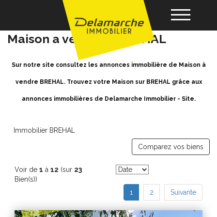
Achat / Vente Maison BREHAL -
Maison a vendre à BREHAL
Acheter
Sur notre site consultez les annonces immobilière de Maison à
vendre BREHAL. Trouvez votre Maison sur BREHAL grâce aux
Louer
annonces immobilières de Delamarche Immobilier - Site.
Vendre
Immobilier BREHAL
Comparez vos biens
Gérance
Voir de
1
à
12
(sur
23
Nos agences
Bien(s))
1
2
Suivante