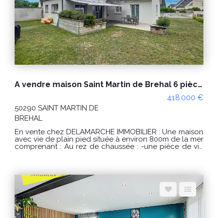
dépenses annuelles d'énergie pour un usage
standard : entre 750 € et 1060 € / an. Prix moyens des
énergies indexés sur les années 2021, 2022, 2023
(abonnements compris) conformément à l'arrêté du 31
mars 2021 en vigueur lors de l'établissement du DPE.
"Les informations sur les risques auxquels ce bien est
exposé sont disponibles sur le site Géorisques :
www.georisques.gouv.fr" Pour visiter : Agence
DELAMARCHE IMMO.COM Florian GINARD
07.86.27.44.34
A vendre maison Saint Martin de Brehal 6 pièces plage à pied
418 000 €
50290 SAINT MARTIN DE
BREHAL
En vente chez DELAMARCHE IMMOBILIER : Une maison
avec vie de plain pied située à environ 800m de la mer
comprenant : Au rez de chaussée : -une pièce de vie
avec cuisine aménagée et équipée et poêle à
granulés, -un dégagement, -2 chambres, -un WC, -une
salle d'eau, -un bureau. A l'étage : -un palier, -2
chambres, -un débarras, -une salle d'eau, -un WC.
Double garage. PRIX : 418 000 € Honoraires à la
charge du vendeur. Classe énergie : D (243) Classe
climat : B (7) Montant estimé des dépenses annuelles
d'énergie pour un usage standard : entre 2300 € et
3160 € / an Prix moyens des énergies indexés sur les