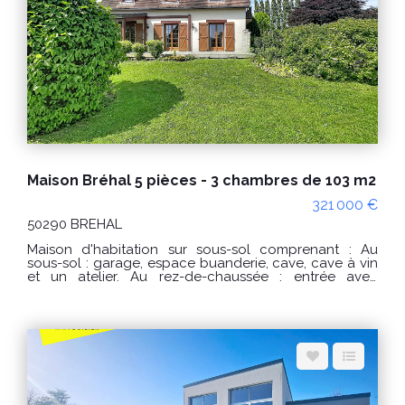
standard : entre 370 € et 560 € / an. Prix moyens des
énergies indexés sur les années 2021, 2022, 2023
(abonnements compris) conformément à l'arrêté du 31
mars 2021 en vigueur lors de l'établissement du DPE
Les informations sur les risques auxquels ce bien est
exposé sont disponibles sur le site Géorisques :
www.georisques.gouv.fr POUR VISITER : Agence
DELAMARCHE IMMO.COM 14 rue du Général de Gaulle
50290 BREHAL ou Florian GINARD 0786274434
Maison Bréhal 5 pièces - 3 chambres de 103 m2
321 000 €
50290 BREHAL
Maison d'habitation sur sous-sol comprenant : Au
sous-sol : garage, espace buanderie, cave, cave à vin
et un atelier. Au rez-de-chaussée : entrée avec
rangement, wc indépendant, cuisine aménagée et
équipée, salon/salle à manger avec un insert bois
donnant sur une belle terrasse exposée plein sud
avec une pergola. Au 1er étage : couloir desservant 3
chambres dont une avec un balcon, une salle de bain,
un débarras et un wc indépendant. Terrain de 1493m²
au calme, arboré avec arbre fruitier, bassin à poisson
et jardin légumier. PRIX : 337 000€ Honoraires à la
charge du vendeur. Réf : 10545AE Classe énergie : D