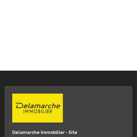
informations sur les risques auxquels ce bien est
exposé sont disponibles sur le site Géorisques :
www.georisques.gouv.fr" POUR VISITER : DELAMARCHE
IMMOBILIER, Florian GINARD 07.86.27.44.34
Delamarche Immobilier - Site