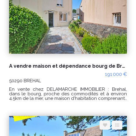
pièce d'eau avec lavabo, bidet et wc. Grenier au
dessus. Petite courette (terrasse) au rez de chaussée
au centre. CLASSE ENERGIE : E (247) - CLASSE CLIMAT :
E (54) Montant estimé des dépenses annuelles
d'énergie pour un usage standard : entre 3996 € et
5406 € / an Prix moyens des énergies indexés sur les
années 2021, 2022 et 2023 (abonnements compris) "Les
informations sur les risques auxquels ce bien est
exposé sont disponibles sur le site Géorisques :
www.georisques.gouv.fr"
A vendre maison et dépendance bourg de Brehal 3 pièces
191 000 €
50290 BREHAL
En vente chez DELAMARCHE IMMOBILIER : Brehal,
dans le bourg, proche des commodités et à environ
4.5km de la mer, une maison d'habitation comprenant :
Au rez de chaussée : -un salon/séjour avec poêle à
granulés, -une cuisine, -une salle d'eau avec WC, -un
dégagement. A l'étage : -un palier, -2 chambres.
Grenier au dessus, Petit garage et dépendance
d'environ 20.50m² avec grenier au dessus. Le tout sur
un terrain d'environ 346m² PRIX : 191000 € Honoraires
à la charge du vendeur. Classe énergie : D (245)
Classe climat : B (7) Montant estimé des dépenses