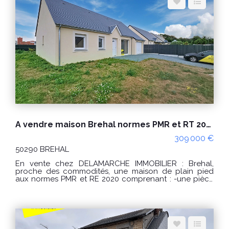
grenier. Terrain clos et paysagé Un appentis Terrasse
PRIX : 500000 € Honoraires à la charge du vendeur.
Classe énergie : C (134) Classe climat : C (20) Montant
estimé des dépenses annuelles d'énergie pour un
usage standard : entre 1800€ et 2490€ / an Date de
référence des prix de l'énergie utilisés pour établir
cette estimation : 01/01/2021 "Les informations sur les
risques auxquels ce bien est exposé sont disponibles
sur le site Géorisques : www.georisques.gouv.fr" Pour
visiter : Agence DELAMARCHE IMMO.COM Marina PAUL
au 06.29.76.85.09
A vendre maison Brehal normes PMR et RT 2020 plain pied 4 pièces 88 m²
309 000 €
50290 BREHAL
En vente chez DELAMARCHE IMMOBILIER : Brehal,
proche des commodités, une maison de plain pied
aux normes PMR et RE 2020 comprenant : -une pièce
de vie, -une cuisine, -3 chambres, -une salle d'eau, -un
WC, -un dégagement, -un garage. Terrain d'environ
409m². Confort : -huisseries alu et PVC, -plain pied, -RE
2020 -bonne exposition, -pompe à chaleur... Prix de
vente de 309000 € Honoraires à la charge du
vendeur. FRAIS DE NOTAIRE REDUITS Classe énergie :