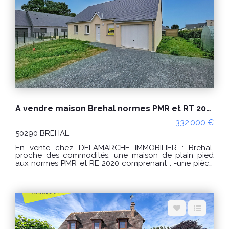
d'énergie pour un usage standard : entre 4360 € et
5970 € / an. Prix moyens des énergies indexés sur les
années 2021, 2022 et 2023 (abonnements compris).
Logement à consommation énergétique excessive
classé F. "Les informations sur les risques auxquels ce
bien est exposé sont disponibles sur le site Géorisques
: www.georisques.gouv.fr" POUR VISITER :
DELAMARCHE IMMOBILIER, Florian GINARD
07.86.27.44.34
A vendre maison Brehal normes PMR et RT 2020 plain pied 4 pièces 88 m²
332 000 €
50290 BREHAL
En vente chez DELAMARCHE IMMOBILIER : Brehal,
proche des commodités, une maison de plain pied
aux normes PMR et RE 2020 comprenant : -une pièce
de vie, -une cuisine, -3 chambres, -une salle d'eau, -un
WC, -un dégagement, -un garage. Terrain d'environ
473m². Confort : -huisseries alu et PVC, -plain pied, -RE
2020 -bonne exposition, -pompe à chaleur... Prix de
vente de 332 000 € Honoraires à la charge du
vendeur. FRAIS DE NOTAIRE REDUITS Classe énergie :
A (34) Classe climat : A (1) Montant estimé des
dépenses annuelles d'énergie pour un usage