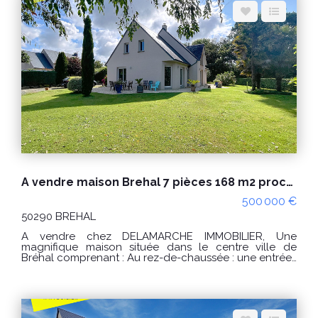
Espace client
Nous contacter
A vendre maison Brehal 7 pièces 168 m2 proche des commerces
500 000 €
50290 BREHAL
A vendre chez DELAMARCHE IMMOBILIER, Une
magnifique maison située dans le centre ville de
Bréhal comprenant : Au rez-de-chaussée : une entrée ,
une cuisine aménagée et équipée, un séjour, un salon
avec poêle à bois, une chambre , une salle de bains
avec douche, toilettes. À l'étage : une grande
mezzanine desservant trois chambres , une salle d'eau
et toilettes. Un garage. Un second garage avec