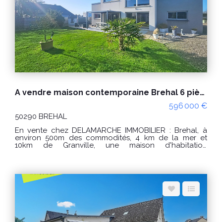
(129) Classe climat : B (7) Montant estimé des
dépenses annuelles d'énergie pour un usage
standard : entre 1790€ et 2470€ / an. Prix moyens des
énergies indexés sur les années 2021, 2022 et 2023
(abonnements compris) "Les informations sur les
risques auxquels ce bien est exposé sont disponibles
sur le site Géorisques : www.georisques.gouv.fr" POUR
VISITER : DELAMARCHE IMMOBILIER, Aurélien Etard au
06.29.76.85.09
A vendre maison contemporaine Brehal 6 pièces proche des commerces
596 000 €
50290 BREHAL
En vente chez DELAMARCHE IMMOBILIER : Brehal, à
environ 500m des commodités, 4 km de la mer et
10km de Granville, une maison d'habitation
comprenant : Au rez-de-chaussée : - Une cuisine
aménagée et équipée, - Une salle à manger, - Une
entrée avec un placard, - Un W.C, - Un salon, - 2
chambres dont une avec un placard, - Un dressing
aménagée, - Une salle d'eau avec un W.C, - Une
arrière cuisine. Au premier étage : - Une mezzanine, - 2
chambres, - Un débarras, - Une salle de bain avec un
W.C, - Une pièce. Un garage et une pergola. PRIX :
596000 € Honoraires à la charge du vendeur. Classe
énergie : A (44) Classe climat : A (1) Montant estimé des