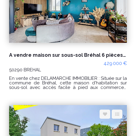
années 2021, 2022 et 2023 (abonnements compris) "Les
informations sur les risques auxquels ce bien est
exposé sont disponibles sur le site Géorisques :
www.georisques.gouv.fr" POUR VISITER : Agence
DELAMARCHE BREHAL ou Florian GINARD 0786274434
A vendre maison sur sous-sol Bréhal 6 pièces - 5 chambres
429 000 €
50290 BREHAL
En vente chez DELAMARCHE IMMOBILIER : Située sur la
commune de Bréhal, cette maison d'habitation sur
sous-sol avec accès facile à pied aux commerces,
comprenant : Sous-sol complet avec une belle
hauteur sous plafond offrant de nombreuses
possibilités d'aménagement. Au rez-de-chaussée :
entrée sur salon/séjour avec un poêle à bois donnant
sur une belle terrasse sur pilotis de 40m², exposé plein
sud, cuisine aménagée et équipée, deux chambres,
une salle de bain ( baignoire et douche à l'italienne )
et un wc indépendant. A l'étage : palier, trois chambres
et une salle de bain avec wc. Terrain de 600m², arboré
avec bambous et palmiers, cabanon et un belle