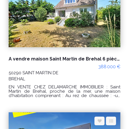
annuelles d'énergie pour un usage standard : entre
1070 € et 1510 € / an. Prix moyens des énergies
indexés sur les années 2021, 2022, 2023 (abonnements
compris) conformément à l'arrêté du 31 mars 2021 en
vigueur lors de l'établissement du DPE "Les
informations sur les risques auxquels ce bien est
exposé sont disponibles sur le site Géorisques :
www.georisques.gouv.fr" POUR VISITER : DELAMARCHE
IMMOBILIER, Florian GINARD 07.86.27.44.34
A vendre maison Saint Martin de Brehal 6 pièces
388 000 €
50290 SAINT MARTIN DE
BREHAL
EN VENTE CHEZ DELAMARCHE IMMOBILIER : Saint
Martin de Brehal, proche de la mer, une maison
d'habitation comprenant : Au rez de chaussée : -un
séjour/salon, -une entrée, -une cuisine, -un WC, -un
dégagement, -2 chambres, -une salle de bains. A
l'étage : -un palier, -3 chambres, -une salle de bains.
Sous-sol avec garage, pièce et salle d'eau. Le tout sur
un terrain d'environ 560m². PRIX : 388000 € Honoraires
à la charge du vendeur. Classe énergie : F (364) Classe
climat : F (77) Montant estimé des dépenses annuelles