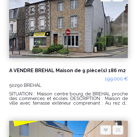
A (35) Classe climat : A (1) Montant estimé des
dépenses annuelles d'énergie pour un usage
standard : entre 380 € et 560 € / an. Prix moyens des
énergies indexés sur les années 2021, 2022, 2023
(abonnements compris) conformément à l'arrêté du 31
mars 2021 en vigueur lors de l'établissement du DPE
Les informations sur les risques auxquels ce bien est
exposé sont disponibles sur le site Géorisques :
www.georisques.gouv.fr POUR VISITER : Agence
DELAMARCHE IMMO.COM 14 rue du Général de Gaulle
50290 BREHAL ou Florian GINARD 0786274434
A VENDRE BREHAL Maison de 9 pièce(s) 186 m2
199 000 €
50290 BREHAL
SITUATION : Maison centre bourg de BREHAL proche
des commerces et écoles. DESCRIPTION : Maison de
ville avec terrasse extérieur comprenant : Au rez de
chaussée : une entrée, une salle à manger, une cuisine
aménagée, un sas véranda, un grand salon, un wc,
une salle d'eau , une buanderie. Au 1er étage coté rue
: un palier desservant 2 chambres. Au 2eme étage
côté rue : un palier desservant 2 chambres dont une
avec wc et lavabo. Grenier au dessus. Au 1er étage
coté arrière : un palier desservant 2 chambres et un