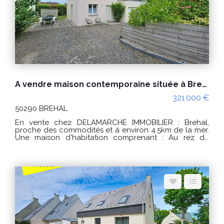
espace pour le stationnement de véhicules, bateau
ou camping-car. PRIX : 429 000€ Honoraires à la
charge du vendeur. Réf : 10421AE Classe énergie : C
(70) Classe climat : A (4) Montant estimé des dépenses
annuelles d'énergie pour un usage standard : entre
1270€ et 1770€ / an. Prix moyens des énergies
indexés sur les années 2021, 2022 et 2023
(abonnements compris) "Les informations sur les
risques auxquels ce bien est exposé sont disponibles
sur le site Géorisques : www.georisques.gouv.fr" POUR
VISITER : DELAMARCHE IMMOBILIER, Aurélien Etard au
A vendre maison contemporaine située à Brehal
06.29.76.85.09
321 000 €
50290 BREHAL
En vente chez DELAMARCHE IMMOBILIER : Brehal,
proche des commodités et à environ 4.5km de la mer.
Une maison d'habitation comprenant : Au rez de
chaussée : -une pièce de vie avec cuisine aménagée
et équipée, -une entrée, -un séjour/salon, -un
dégagement, -une chambre, -une salle d'eau, -un
débarras, -un WC. A l'étage : -un palier, -3 chambres, -
un WC, -une salle de bains. Un garage. Le tout sur un
terrain d'environ 334m² PRIX : 321000 € Honoraires à la
charge du vendeur. Classe énergie : A (48) Classe
climat : A (1) Montant estimé des dépenses annuelles
d'énergie pour un usage standard : entre 560 € et 790
€ / an. Prix moyens des énergies indexés sur les
années 2021, 2022 et 2023 (abonnements compris) "Les