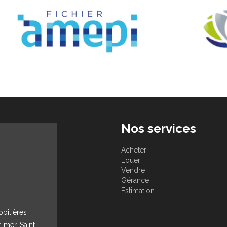
Nos services
Acheter
Louer
Vendre
Gérance
Estimation
obilières
r-mer, Saint-