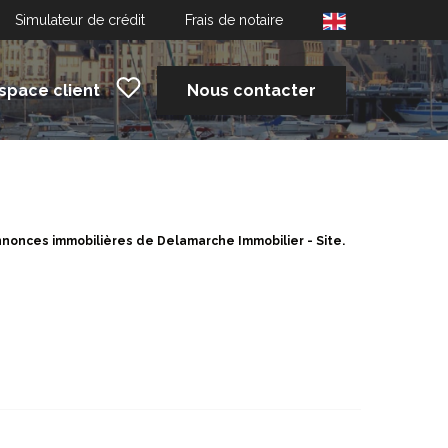
Simulateur de crédit
Frais de notaire
space client
Nous contacter
nnonces immobilières de Delamarche Immobilier - Site.