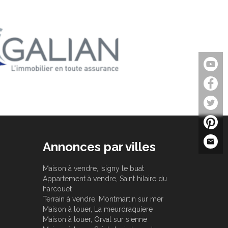
Annonces par villes
Maison à vendre, Isigny le buat
Appartement à vendre, Saint hilaire du
harcouet
Terrain à vendre, Montmartin sur mer
Maison à louer, La meurdraquiere
Maison à louer, Orval sur sienne