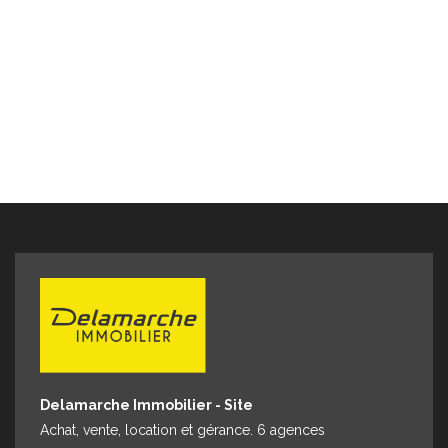
sont disponibles sur le site Géorisques :
www.georisques.gouv.fr" Pour visiter : Agence
DELAMARCHE IMMO.COM Florian GINARD 07.86.27.44.34
Delamarche Immobilier - Site
Achat, vente, location et gérance. 6 agences