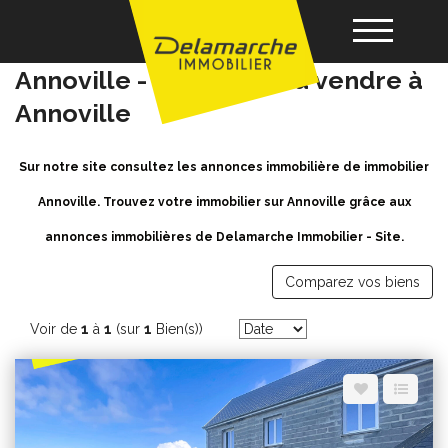
Achat / Vente immobilier
Annoville - immobilier a vendre à
Annoville
Acheter
Sur notre site consultez les annonces immobilière de immobilier
Louer
Annoville. Trouvez votre immobilier sur Annoville grâce aux
annonces immobilières de Delamarche Immobilier - Site.
Vendre
Comparez vos biens
Gérance
Voir de
1
à
1
(sur
1
Bien(s))
Nos agences