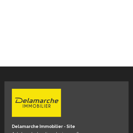
informations sur les risques auxquels ce bien est exposé
sont disponibles sur le site Géorisques :
www.georisques.gouv.fr" Pour visiter : Agence
DELAMARCHE IMMO.COM Florian GINARD 07.86.27.44.34
Delamarche Immobilier - Site