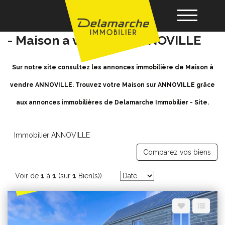
Achat / Vente Maison ANNOVILLE
- Maison a vendre à ANNOVILLE
Acheter
Sur notre site consultez les annonces immobilière de Maison à
vendre ANNOVILLE. Trouvez votre Maison sur ANNOVILLE grâce
Louer
aux annonces immobilières de Delamarche Immobilier - Site.
Vendre
Immobilier ANNOVILLE
Comparez vos biens
Gérance
Voir de
1
à
1
(sur
1
Bien(s))
Nos agences