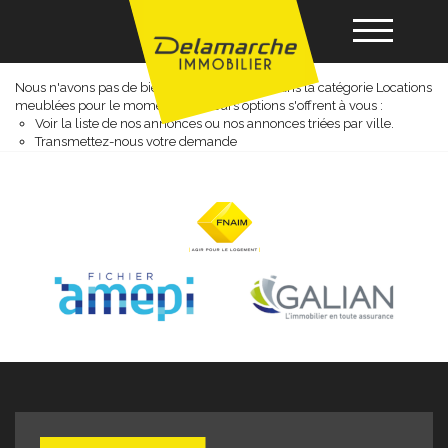
Locations meublées
Nous n'avons pas de biens à vous proposer dans la catégorie Locations
meublées pour le moment , plusieurs options s'offrent à vous :
Acheter
Voir
la liste de nos annonces
ou
nos annonces triées par ville.
Transmettez-nous votre demande
Louer
Vendre
Gérance
Nos agences