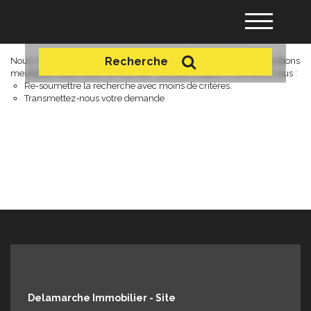
+ Plus de critères
Locations meublées maison
Recherche
Nous n'avons pas de biens à vous proposer dans la catégorie Locations
meublées Maison pour le moment , plusieurs options s'offrent à vous :
Acheter
Re-soumettre la recherche avec moins de critères.
Transmettez-nous votre demande
Louer
Vendre
Gérance
Nos agences