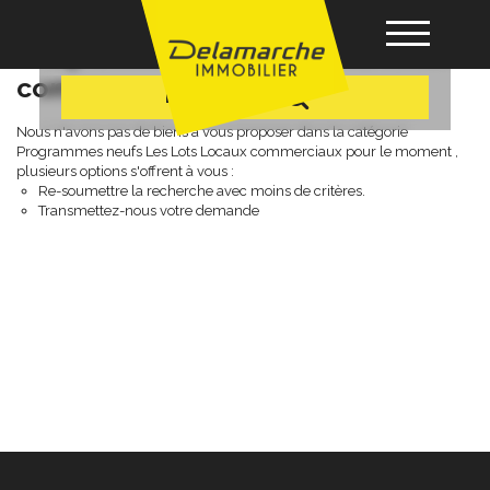
+ Plus de critères
Programmes neufs les lots locaux
commerciaux
Recherche
Acheter
Nous n'avons pas de biens à vous proposer dans la catégorie
Programmes neufs Les Lots Locaux commerciaux pour le moment ,
plusieurs options s'offrent à vous :
Re-soumettre la recherche avec moins de critères.
Louer
Transmettez-nous votre demande
Vendre
Gérance
Nos agences