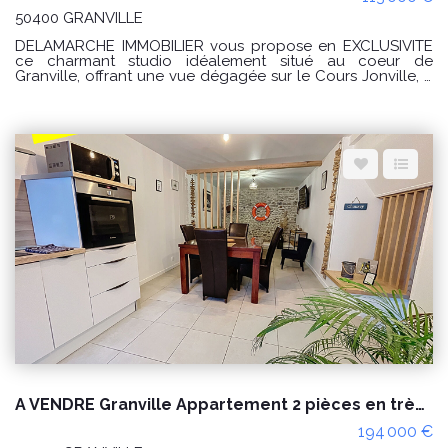
50400 GRANVILLE
DELAMARCHE IMMOBILIER vous propose en EXCLUSIVITÉ
ce charmant studio idéalement situé au coeur de
Granville, offrant une vue dégagée sur le Cours Jonville, à
quelques pas des commerces, de la gare, du port et des
plages. Situé au troisième étage d'une petite copropriété à
taille humaine, cet appartement de 17,15 m² séduit par son
authenticité, sa luminosité et ses magnifiques pierres
apparentes qui lui confèrent un cachet unique. Que vous
recherchiez un pied-à-terre en bord de mer, un premier
achat ou un investissement locatif à forte demande, ce
bien représente une belle opportunité au coeur de
Granville. Caractéristiques principales : Surface habitable :
17,15 m² Studio situé au 3? étage Exposition Sud-Est Vue
dégagée sur le Cours Jonville Petite copropriété de
seulement 5 lots Syndic bénévole Faibles charges de
copropriété : environ 100 € par an Appartement plein de
charme avec pierres apparentes Disposition intérieure :
L'appartement se compose d'une agréable pièce de vie
baignée de lumière avec une cuisine aménagée et
équipée, bénéficiant d'une exposition Sud-Est. Une salle
d'eau avec WC complète l'ensemble. Les atouts :
Emplacement privilégié en plein centre de Granville Vue
dégagée sur le Cours Jonville Commerces, gare, port et
plages accessibles à pied Appartement lumineux Cachet
A VENDRE Granville Appartement 2 pièces en très bon état
de l'ancien avec pierres apparentes Petite copropriété
avec très faibles charges Syndic bénévole Idéal pour un
194 000 €
investissement locatif, un pied-à-terre ou une résidence