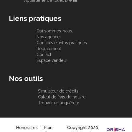
Appartement à louer, Brehal
Liens pratiques
Qui sommes-nous
Nos agences
Conseils et infos pratiques
Recrutement
Contact
Espace vendeur
Nos outils
Simulateur de crédits
Calcul de frais de notaire
Trouver un acquéreur
Honoraires
Plan
Copyright 2020