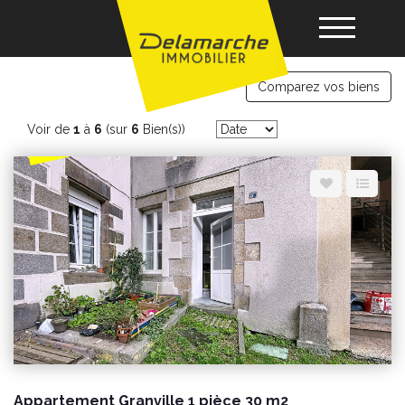
Appartements a vendre studio t1
Comparez vos biens
Acheter
Voir de
1
à
6
(sur
6
Bien(s))
Louer
Vendre
Gérance
Nos agences
Appartement Granville 1 pièce 30 m2